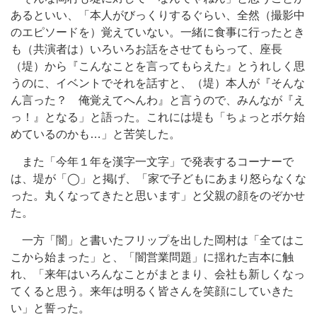
あるといい、「本人がびっくりするぐらい、全然（撮影中
のエピソードを）覚えていない。一緒に食事に行ったとき
も（共演者は）いろいろお話をさせてもらって、座長
（堤）から『こんなことを言ってもらえた』とうれしく思
うのに、イベントでそれを話すと、（堤）本人が『そんな
ん言った？ 俺覚えてへんわ』と言うので、みんなが『え
っ！』となる」と語った。これには堤も「ちょっとボケ始
めているのかも…」と苦笑した。
また「今年１年を漢字一文字」で発表するコーナーで
は、堤が「◯」と掲げ、「家で子どもにあまり怒らなくな
った。丸くなってきたと思います」と父親の顔をのぞかせ
た。
一方「闇」と書いたフリップを出した岡村は「全てはこ
こから始まった」と、「闇営業問題」に揺れた吉本に触
れ、「来年はいろんなことがまとまり、会社も新しくなっ
てくると思う。来年は明るく皆さんを笑顔にしていきた
い」と誓った。