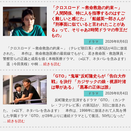
「クロスロード ～救命救急の約束～」
「人間関係、特に人を指導するのはすご
く難しいと感じた」「船越英一郎さんが
『刑事面に似ていると言われたことがあ
る』って、そりゃあ2時間ドラマの帝王だ
もの」
2026年8月6日
ドラマ
「クロスロード ～救命救急の約束～」（テレビ朝日系）の第5話が4日に放送
された。 本作は、救命救急医療の最前線でもがく、若き救命医・救急隊員・
警察官らの正義と成長を描く本格医療ドラマ。（※以下、ネタバレを含みます）
遥（今田美桜）や桐 …
続きを読む
「GTO」“鬼塚”反町隆史らが「告白大作
戦」を決行 「カジサックの娘・梶原叶渚
は華がある」「黒幕の正体は誰」
2026年8月4日
ドラマ
反町隆史が主演するドラマ「GTO」（カンテ
レ・フジテレビ系）の第3話が、3日に放送され
た。（※以下、ネタバレを含みます） 本作は、1998年に放送されて人気を博
した学園ドラマ「GTO」が28年ぶりに連続ドラマとして復活。50代になった“
…
続きを読む