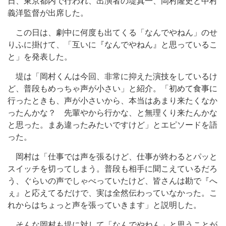
日、東京都内で行われ、出演者の堤真一、岡村隆史と中村
義洋監督が出席した。
この日は、劇中に何度も出てくる「なんでやねん」のせ
りふに掛けて、「互いに『なんでやねん』と思っているこ
と」を発表した。
堤は「岡村くんは今回、非常に抑えた演技をしているけ
ど、普段もめっちゃ声が小さい」と紹介。「初めて食事に
行ったときも、声が小さいから、本当はあまり来たくなか
ったんかな？ 先輩やから行かな、と無理くり来たんかな
と思った。まあ違ったみたいですけど」とエピソードを語
った。
岡村は「仕事では声を張るけど、仕事が終わるとパッと
スイッチを切ってしまう。普段も相手に聞こえているだろ
う、ぐらいの声でしゃべっていたけど、皆さんは勘で『へ
ぇ』と応えてるだけで、実は全然伝わっていなかった。こ
れからはちょっと声を張っていきます」と説明した。
そんな岡村も堤に対して「なんでやねん」と思うことが