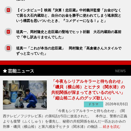
【インタビュー】映画『決算！忠臣蔵』中村義洋監督「お金がなく
て困る大石内蔵助と、自分のお金を勝手に使われてしまう瑤泉院と
いう構図を思いついたとき、『コメディーになる！』と」
堤真一、岡村隆史と忠臣蔵の聖地でヒット祈願 大石内蔵助の墓前
で「申し訳ありませんでした」
堤真一「これが本当の忠臣蔵」 岡村隆史「高倉健さんスタイルで
ずっと立っていた」
芸能ニュース
NEWS
「今夜もシリアルキラーと待ち合わせ」
「磯貝（横山裕）とヒナタ（関水渚）の
共犯関係が深まってきているのがいい」
「縦山裕二さんのグッズ欲しい」
2026年8月6日
ドラマ
「今夜もシリアルキラーと待ち合わせ」（関
西テレビ／フジテレビ系）の第6話が5日に放送された。 本作は、警察の正義
よりも復讐（ふくしゅう）を優先し、秘密の共犯関係を結んだ一匹おおかみの
刑事・磯貝（横山裕）と第六感女子ヒナタ（関水渚）の物語 …
続きを読む