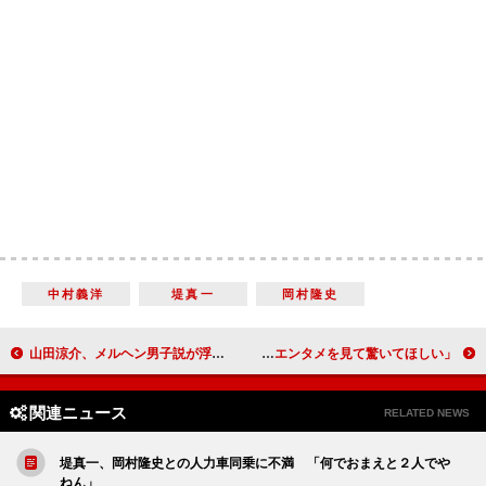
中村義洋
堤真一
岡村隆史
山田涼介、メルヘン男子説が浮上 本人は「記憶にない」
関ジャニ∞、ドバイ万博「日本館ＰＲ大使」に就任 「ジャニーズのエンタメを見て驚いてほしい」
関連ニュース
RELATED NEWS
堤真一、岡村隆史との人力車同乗に不満 「何でおまえと２人でや
ねん」