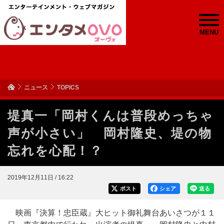
MENU
ニュース
TOPICS
堤真一「岡村くんは普段めっちゃ
声が小さい」 岡村隆史、堤の物
忘れを心配！？
2019年12月11日 / 16:22
ポスト
シェア
送る
映画『決算！忠臣蔵』大ヒット御礼舞台あいさつが１１