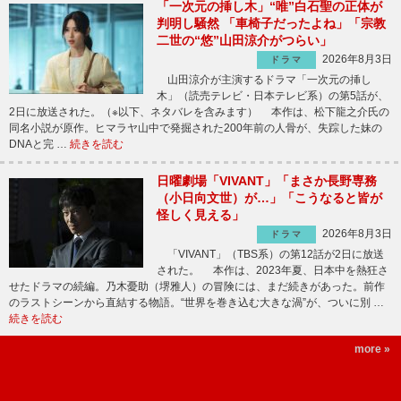
「一次元の挿し木」“唯”白石聖の正体が
判明し騒然 「車椅子だったよね」「宗教
二世の“悠”山田涼介がつらい」
2026年8月3日
ドラマ
山田涼介が主演するドラマ「一次元の挿し
木」（読売テレビ・日本テレビ系）の第5話が、
2日に放送された。（※以下、ネタバレを含みます） 本作は、松下龍之介氏の
同名小説が原作。ヒマラヤ山中で発掘された200年前の人骨が、失踪した妹の
DNAと完 …
続きを読む
日曜劇場「VIVANT」「まさか長野専務
（小日向文世）が…」「こうなると皆が
怪しく見える」
2026年8月3日
ドラマ
「VIVANT」（TBS系）の第12話が2日に放送
された。 本作は、2023年夏、日本中を熱狂さ
せたドラマの続編。乃木憂助（堺雅人）の冒険には、まだ続きがあった。前作
のラストシーンから直結する物語。“世界を巻き込む大きな渦”が、ついに別 …
続きを読む
more »