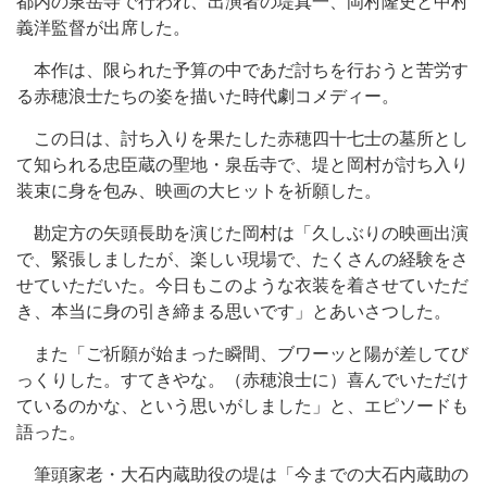
都内の泉岳寺で行われ、出演者の堤真一、岡村隆史と中村
義洋監督が出席した。
本作は、限られた予算の中であだ討ちを行おうと苦労す
る赤穂浪士たちの姿を描いた時代劇コメディー。
この日は、討ち入りを果たした赤穂四十七士の墓所とし
て知られる忠臣蔵の聖地・泉岳寺で、堤と岡村が討ち入り
装束に身を包み、映画の大ヒットを祈願した。
勘定方の矢頭長助を演じた岡村は「久しぶりの映画出演
で、緊張しましたが、楽しい現場で、たくさんの経験をさ
せていただいた。今日もこのような衣装を着させていただ
き、本当に身の引き締まる思いです」とあいさつした。
また「ご祈願が始まった瞬間、ブワーッと陽が差してび
っくりした。すてきやな。（赤穂浪士に）喜んでいただけ
ているのかな、という思いがしました」と、エピソードも
語った。
筆頭家老・大石内蔵助役の堤は「今までの大石内蔵助の