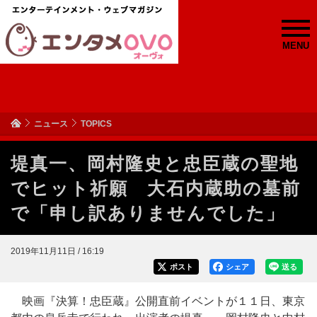
MENU
ニュース
TOPICS
堤真一、岡村隆史と忠臣蔵の聖地
でヒット祈願 大石内蔵助の墓前
で「申し訳ありませんでした」
2019年11月11日 / 16:19
ポスト
シェア
送る
映画『決算！忠臣蔵』公開直前イベントが１１日、東京