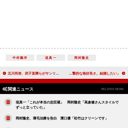
中村義洋
堤真一
岡村隆史
北川尚弥、武子直輝らがサンリオキャラクターと共演 「キラキラがさらに倍増しています」
広瀬すず、ルパン三世にぞっこん 「衝撃的な格好良さ。結婚したい」
関連ニュース
RELATED NEWS
堤真一「これが本当の忠臣蔵」 岡村隆史「高倉健さんスタイルで
ずっと立っていた」
岡村隆史、薄毛治療を告白 濱口優「松竹はクリーンです」