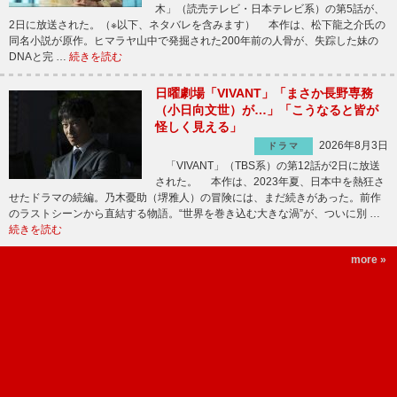
木」（読売テレビ・日本テレビ系）の第5話が、
2日に放送された。（※以下、ネタバレを含みます） 本作は、松下龍之介氏の
同名小説が原作。ヒマラヤ山中で発掘された200年前の人骨が、失踪した妹の
DNAと完 …
続きを読む
日曜劇場「VIVANT」「まさか長野専務
（小日向文世）が…」「こうなると皆が
怪しく見える」
2026年8月3日
ドラマ
「VIVANT」（TBS系）の第12話が2日に放送
された。 本作は、2023年夏、日本中を熱狂さ
せたドラマの続編。乃木憂助（堺雅人）の冒険には、まだ続きがあった。前作
のラストシーンから直結する物語。“世界を巻き込む大きな渦”が、ついに別 …
続きを読む
more »