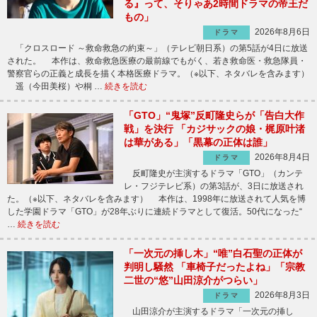
る』って、そりゃあ2時間ドラマの帝王だ
もの」
2026年8月6日
ドラマ
「クロスロード ～救命救急の約束～」（テレビ朝日系）の第5話が4日に放送
された。 本作は、救命救急医療の最前線でもがく、若き救命医・救急隊員・
警察官らの正義と成長を描く本格医療ドラマ。（※以下、ネタバレを含みます）
遥（今田美桜）や桐 …
続きを読む
「GTO」“鬼塚”反町隆史らが「告白大作
戦」を決行 「カジサックの娘・梶原叶渚
は華がある」「黒幕の正体は誰」
2026年8月4日
ドラマ
反町隆史が主演するドラマ「GTO」（カンテ
レ・フジテレビ系）の第3話が、3日に放送され
た。（※以下、ネタバレを含みます） 本作は、1998年に放送されて人気を博
した学園ドラマ「GTO」が28年ぶりに連続ドラマとして復活。50代になった“
…
続きを読む
「一次元の挿し木」“唯”白石聖の正体が
判明し騒然 「車椅子だったよね」「宗教
二世の“悠”山田涼介がつらい」
2026年8月3日
ドラマ
山田涼介が主演するドラマ「一次元の挿し