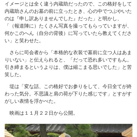
イメージとは全く違う内蔵助だったので、この格好をして
内蔵助さんのお墓の前に立ったとき、心の中でつぶやいた
のは『申し訳ありませんでした』だった」と明かし、
「（報道陣に）たくさん写真を撮ってもらっていますが、
何かこのへん（自分の背後）に写っていたら教えてくださ
い」と笑わせた。
さらに司会者から「本格的な衣装で墓前に立つ人はあま
りいない」と伝えられると、「だって恐れ多いですもん。
引き締まるというよりは、僕は縮こまる思いでした」と苦
笑した。
堤は「変な話、この格好でお参りをして、今日全てが終
わった気分。不思議と肩の荷が下りた感じです」とすがす
がしい表情を浮かべた。
映画は１１月２２日から公開。