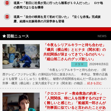
堤真一「初日に社長が見に行ったら観客が１０人だった」 ロケ地
の群馬では１位を獲得
堤真一「自分の映画を見て初めて泣いた」 『泣くな赤鬼』完成披
露、結婚＆妊娠発表の川栄李奈も登場
芸能ニュース
NEWS
「今夜もシリアルキラーと待ち合わせ」
「磯貝（横山裕）とヒナタ（関水渚）の
共犯関係が深まってきているのがいい」
「縦山裕二さんのグッズ欲しい」
2026年8月6日
ドラマ
「今夜もシリアルキラーと待ち合わせ」（関
西テレビ／フジテレビ系）の第6話が5日に放送された。 本作は、警察の正義
よりも復讐（ふくしゅう）を優先し、秘密の共犯関係を結んだ一匹おおかみの
刑事・磯貝（横山裕）と第六感女子ヒナタ（関水渚）の物語 …
続きを読む
「クロスロード ～救命救急の約束～」
「人間関係、特に人を指導するのはすご
く難しいと感じた」「船越英一郎さんが
『刑事面に似ていると言われたことがあ