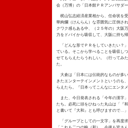
会（万博）の「日本館ＰＲアンバサダ
梶山弘志経済産業相から、任命状を受
華絢爛（けんらん）な雰囲気に圧倒さ
クワク感もある中、（２５年の）大阪
力をドバイから吸収して、大阪に持ち
「どんな形でＰＲをしていきたい？」
ている。そこから学べることを吸収し
せてもらえたらうれしい。（行ってみ
た。
大倉は「日本には伝統的なものが多い
きたエンターテインメントというのも
らえたら。『日本ってこんなにエンタ
また、今日発表される「今年の漢字」
たち。必死に頭をひねった丸山は「『
と書いて『大和』とも呼びますので…
「グループとしての一文字」を再度求
「これも二つの輪（和）。今後も皆さ