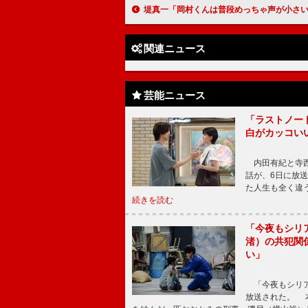
堤真一「岡村くんは普段めっちゃ声が小さい」 岡村隆史、堤の物忘れ
関連ニュース
芸能ニュース
「ラストノー
白がカッコい
内田有紀と寺西
話が、6日に放
た人生も全く違
続きを読む
「今夜もシリ
渚）の共犯関
い」
「今夜もシリア
放送された。 