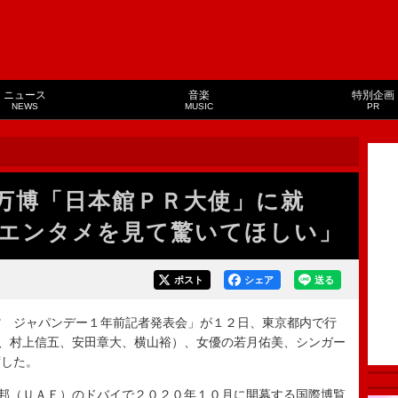
ニュース
音楽
特別企画
NEWS
MUSIC
PR
万博「日本館ＰＲ大使」に就
エンタメを見て驚いてほしい」
ポスト
シェア
送る
 ジャパンデー１年前記者発表会」が１２日、東京都内で行
、村上信五、安田章大、横山裕）、女優の若月佑美、シンガー
席した。
邦（ＵＡＥ）のドバイで２０２０年１０月に開幕する国際博覧