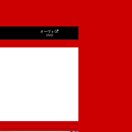
オーヴォ
OVO