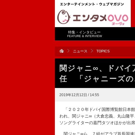
特集・インタビュー
FEATURE & INTERVIEW
ニュース
TOPICS
関ジャニ∞、ドバイ
任 「ジャニーズの
2019年12月12日 / 14:55
「２０２０年ドバイ国際博覧館日本館
われ、関ジャニ∞（大倉忠義、丸山隆平
ソングライターの嘉門タツオほかが出
関ジャニ∞ら、７組がアラブ首長国連