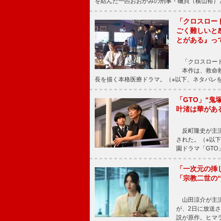
を結んだ一匹おおかみの刑事・磯貝（横山裕）
「クロスロー
ごく難しいと
とがある』っ
「クロスロード
本作は、救命救
長を描く本格医療ドラマ。（※以下、ネタバレ
「GTO」“
叶渚は華があ
反町隆史が主演
された。（※以
園ドラマ「GTO
「一次元の挿
「宗教二世の
山田涼介が主演
が、2日に放送
説が原作。ヒマラ