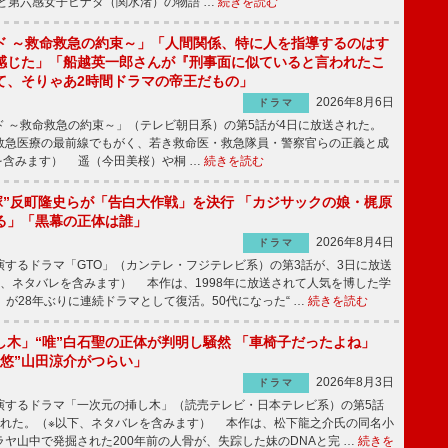
と第六感女子ヒナタ（関水渚）の物語 …
続きを読む
ド ～救命救急の約束～」「人間関係、特に人を指導するのはす
感じた」「船越英一郎さんが『刑事面に似ていると言われたこ
て、そりゃあ2時間ドラマの帝王だもの」
2026年8月6日
ドラマ
 ～救命救急の約束～」（テレビ朝日系）の第5話が4日に放送された。
急医療の最前線でもがく、若き救命医・救急隊員・警察官らの正義と成
を含みます） 遥（今田美桜）や桐 …
続きを読む
鬼塚”反町隆史らが「告白大作戦」を決行 「カジサックの娘・梶原
る」「黒幕の正体は誰」
2026年8月4日
ドラマ
するドラマ「GTO」（カンテレ・フジテレビ系）の第3話が、3日に放送
下、ネタバレを含みます） 本作は、1998年に放送されて人気を博した学
」が28年ぶりに連続ドラマとして復活。50代になった“ …
続きを読む
し木」“唯”白石聖の正体が判明し騒然 「車椅子だったよね」
“悠”山田涼介がつらい」
2026年8月3日
ドラマ
するドラマ「一次元の挿し木」（読売テレビ・日本テレビ系）の第5話
された。（※以下、ネタバレを含みます） 本作は、松下龍之介氏の同名小
ヤ山中で発掘された200年前の人骨が、失踪した妹のDNAと完 …
続きを