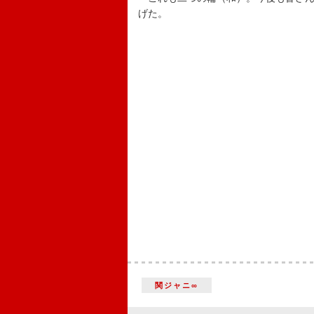
げた。
関ジャニ∞