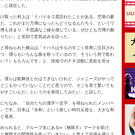
ー」に就任した。
け取った村上は「ドバイを２度訪れたことがある。空港の豪
れた。これがまた万博になったらどうなるんだろう、というワ
万博も決まり、不思議なご縁を感じている。ぜひとも万博の魅
帰りたい」と笑顔で意気込みを語った。
と尋ねられた横山は「ドバイは今ものすごく世界に注目され
つつ、僕らもいろんな曲を歌っているので、そういう所で歌わ
たい？）もちろんです」と、現地でのＰＲ活動に意欲を見せ
。僕らは歌舞伎とかはできないけれど、ジャニーズがやって
、どこもやっていないことだと思うので、そこを見て驚いても
メがすごいんだ』というのを表現してみたい」と話した。
にちなみ、「自分たちの漢字一文字」を尋ねられたメンバー
和』です。日本は『令和』という新しい時代を迎え、大きな和
」と発表。
められると、グループ名にある∞（無限大）マークを挙げ、
んと無限大の関係性を作っていきたい」と答えて会場を盛り上