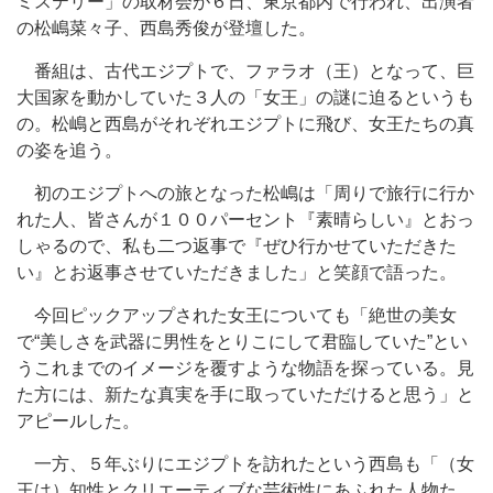
ミステリー」の取材会が６日、東京都内で行われ、出演者
の松嶋菜々子、西島秀俊が登壇した。
番組は、古代エジプトで、ファラオ（王）となって、巨
大国家を動かしていた３人の「女王」の謎に迫るというも
の。松嶋と西島がそれぞれエジプトに飛び、女王たちの真
の姿を追う。
初のエジプトへの旅となった松嶋は「周りで旅行に行か
れた人、皆さんが１００パーセント『素晴らしい』とおっ
しゃるので、私も二つ返事で『ぜひ行かせていただきた
い』とお返事させていただきました」と笑顔で語った。
今回ピックアップされた女王についても「絶世の美女
で“美しさを武器に男性をとりこにして君臨していた”とい
うこれまでのイメージを覆すような物語を探っている。見
た方には、新たな真実を手に取っていただけると思う」と
アピールした。
一方、５年ぶりにエジプトを訪れたという西島も「（女
王は）知性とクリエーティブな芸術性にあふれた人物た