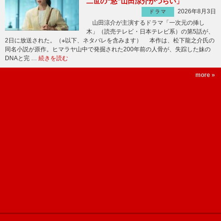
二世の“悠”山田涼介がつらい」
2026年8月3日
ドラマ
山田涼介が主演するドラマ「一次元の挿し
木」（読売テレビ・日本テレビ系）の第5話が、
2日に放送された。（※以下、ネタバレを含みます） 本作は、松下龍之介氏の
同名小説が原作。ヒマラヤ山中で発掘された200年前の人骨が、失踪した妹の
DNAと完 …
続きを読む
more »