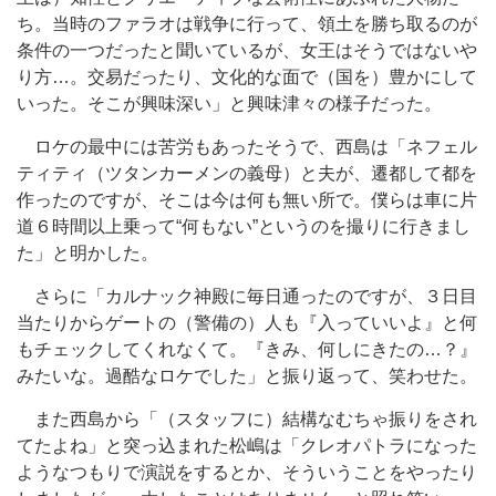
ち。当時のファラオは戦争に行って、領土を勝ち取るのが
条件の一つだったと聞いているが、女王はそうではないや
り方…。交易だったり、文化的な面で（国を）豊かにして
いった。そこが興味深い」と興味津々の様子だった。
ロケの最中には苦労もあったそうで、西島は「ネフェル
ティティ（ツタンカーメンの義母）と夫が、遷都して都を
作ったのですが、そこは今は何も無い所で。僕らは車に片
道６時間以上乗って“何もない”というのを撮りに行きまし
た」と明かした。
さらに「カルナック神殿に毎日通ったのですが、３日目
当たりからゲートの（警備の）人も『入っていいよ』と何
もチェックしてくれなくて。『きみ、何しにきたの…？』
みたいな。過酷なロケでした」と振り返って、笑わせた。
また西島から「（スタッフに）結構なむちゃ振りをされ
てたよね」と突っ込まれた松嶋は「クレオパトラになった
ようなつもりで演説をするとか、そういうことをやったり