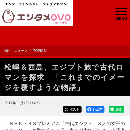
MENU
ニュース
TOPICS
松嶋＆西島、エジプト旅で古代ロ
マンを探求 「これまでのイメー
ジを覆すような物語」
2017年11月7日 / 14:52
ポスト
シェア
送る
ＮＨＫ・ＢＳプレミアム「古代エジプト ３人の女王の