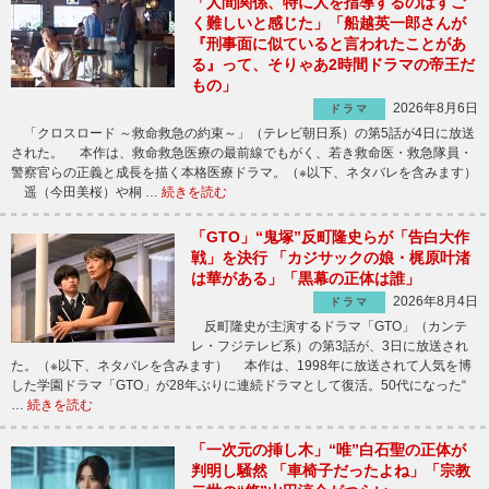
「人間関係、特に人を指導するのはすご
く難しいと感じた」「船越英一郎さんが
『刑事面に似ていると言われたことがあ
る』って、そりゃあ2時間ドラマの帝王だ
もの」
2026年8月6日
ドラマ
「クロスロード ～救命救急の約束～」（テレビ朝日系）の第5話が4日に放送
された。 本作は、救命救急医療の最前線でもがく、若き救命医・救急隊員・
警察官らの正義と成長を描く本格医療ドラマ。（※以下、ネタバレを含みます）
遥（今田美桜）や桐 …
続きを読む
「GTO」“鬼塚”反町隆史らが「告白大作
戦」を決行 「カジサックの娘・梶原叶渚
は華がある」「黒幕の正体は誰」
2026年8月4日
ドラマ
反町隆史が主演するドラマ「GTO」（カンテ
レ・フジテレビ系）の第3話が、3日に放送され
た。（※以下、ネタバレを含みます） 本作は、1998年に放送されて人気を博
した学園ドラマ「GTO」が28年ぶりに連続ドラマとして復活。50代になった“
…
続きを読む
「一次元の挿し木」“唯”白石聖の正体が
判明し騒然 「車椅子だったよね」「宗教