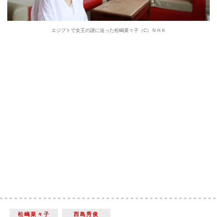
エジプトで女王の謎に迫った松嶋菜々子（C）ＮＨＫ
松嶋菜々子
西島秀俊