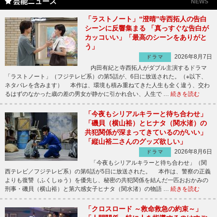
芸能ニュース
NEWS
「ラストノート」“澄晴”寺西拓人の告白
シーンに反響集まる 「真っすぐな告白が
カッコいい」「最高のシーンをありがと
う」
2026年8月7日
ドラマ
内田有紀と寺西拓人がダブル主演するドラマ
「ラストノート」（フジテレビ系）の第5話が、6日に放送された。（※以下、
ネタバレを含みます） 本作は、環境も積み重ねてきた人生も全く違う、交わ
るはずのなかった歳の差の男女が静かに引かれ合い、人生で …
続きを読む
「今夜もシリアルキラーと待ち合わせ」
「磯貝（横山裕）とヒナタ（関水渚）の
共犯関係が深まってきているのがいい」
「縦山裕二さんのグッズ欲しい」
2026年8月6日
ドラマ
「今夜もシリアルキラーと待ち合わせ」（関
西テレビ／フジテレビ系）の第6話が5日に放送された。 本作は、警察の正義
よりも復讐（ふくしゅう）を優先し、秘密の共犯関係を結んだ一匹おおかみの
刑事・磯貝（横山裕）と第六感女子ヒナタ（関水渚）の物語 …
続きを読む
「クロスロード ～救命救急の約束～」