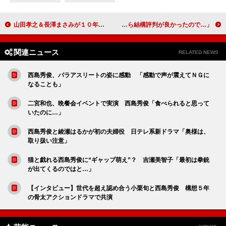
山田孝之＆長澤まさみが１０年ぶりに再共演 福田雄一監督が初の恋愛映画に挑む
竹内涼真、理想のプロポーズを否定される 「ドラマでやったら結構評判が良かったので…」
関連ニュース
RELATED NEWS
西島秀俊、パラアスリートの姿に感動 「感動で声が震えてＮＧに
なることも」
二宮和也、晩餐会イベントで実演 西島秀俊「食べられると思って
いたのに…」
西島秀俊と綾瀬はるかが初の夫婦役 日テレ系新ドラマ「奥様は、
取り扱い注意」
猫と戯れる西島秀俊に“ギャップ萌え”？ 吉瀬美智子「最初は拳銃
が出てくるのではと…」
【インタビュー】世代を超え認め合う小栗旬と西島秀俊 構想５年
の骨太アクションドラマで共演