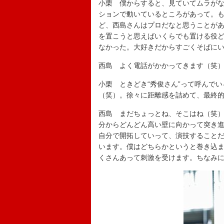
小栗 僕からすると、見ていてムラが
ションで動いているところがあって。
ど、西島さんはプロだなと思うことが
を置こうと思えばいくらでも置ける役
なかった。大好きだからすごくそばに
西島 よく電話がかかってきます（笑
小栗 ときどき“秀俊さん”って呼んで
（笑）。徐々に距離感を詰めて、最終的
西島 まだちょっとね、そこはね（笑
分からどんどん高い壁に向かって突き
自分で開拓していって、演技すること
います。僕はどちらかというと巻き込
くさんあって刺激を受けます。ちなみ