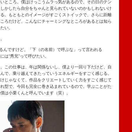
ないところ。僕はけっこうムラっ気があるので、その日のテン
もしかしたら自分をちゃんと見られていないのかもしれないけ
ある。もともとのイメージがすごくストイックで、さらに距離
どころだけど、こんなにチャーミングなところがあるとは知ら
いたい。
）。
いるんですけど、「下（の名前）で呼ぶな」って言われる
には“秀兄”って呼びたい。
）。この仕事は、年は関係ないし、僕より一回り下だけど、自
進んで、乗り越えてきたっていうエネルギーをすごく感じる。
だけじゃなくて、作品をクリエートしていく力をすごく感じて
まれ型で、今回も完全に巻き込まれているので。学ぶことがた
に僕は小栗くんと呼んでいます（笑）。