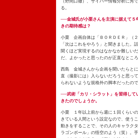
（野間口徹）、サイバー情報分析に秀
る。
──金城氏が小栗さんを主演に据えて５
きの期待感は？
小栗 企画自体は「ＢＯＲＤＥＲ」（
「次はこれをやろう」と聞きました。
聞くほど実現するのはなかなか難しい
だ、よかったと思ったのが正直なとこ
西島 金城さんから企画を聞いたらと
直（撮影には）入らないだろうと思っ
られないような規格外の脚本だったの
──武術「カリ・シラット」を習得して
きたのでしょうか。
小栗 １年以上前から週に１回くらい
きている人間という設定なので、使う
動きをすることで、その人のキャラク
ラゴンボール」の悟空のよう（笑）。