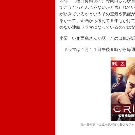
西島 （樫井勇輔役の）野間口さんが
でこうだったんじゃないかと言われて
が起きているかというその空気や気配
るかって、企画から考えて５年もかけ
のない連続ドラマになっているのでは
小栗 いま西島さんが話したのは俺が
ドラマは４月１１日午後９時から毎週
直木賞作家・金城一紀が描く骨太なアク