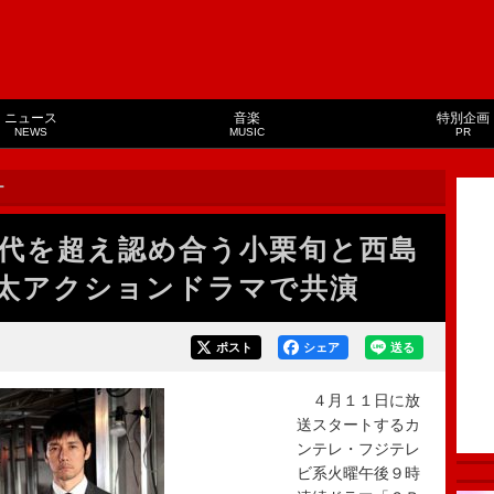
ニュース
音楽
特別企画
NEWS
MUSIC
PR
ー
代を超え認め合う小栗旬と西島
太アクションドラマで共演
ポスト
シェア
送る
４月１１日に放
送スタートするカ
ンテレ・フジテレ
ビ系火曜午後９時