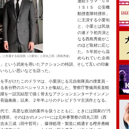
連続ドラマ「ＣＲ
ＩＳＩＳ 公安機
動捜査隊特捜班」
に主演する小栗旬
と、小栗とは民放
の連ドラ初共演と
なる西島秀俊がこ
のほど取材に応じ
た。５年前から温
」に所属する稲見朗（小栗旬）と田丸三郎（西島秀俊）
められていた企画
ト」という武術を用いたアクションの特訓、そして互いの印象
わいらしい思いなどを語った。
を手がけたこのドラマは、小栗演じる元自衛隊員の捜査員・
する各分野のスペシャリストが集結した、警察庁警備局長直轄
活躍を一話完結型で描く骨太なアクションエンターテインメン
信長協奏曲」以来、２年半ぶりのテレビドラマ主演作となる。
代で、高度な政治的案件を扱うとともに、ときには国家の“汚
特捜班。そのほかのメンバーには元外事警察の田丸三郎（西
・吉永三成（田中哲司）、爆弾処理・製造に精通する樫井勇輔