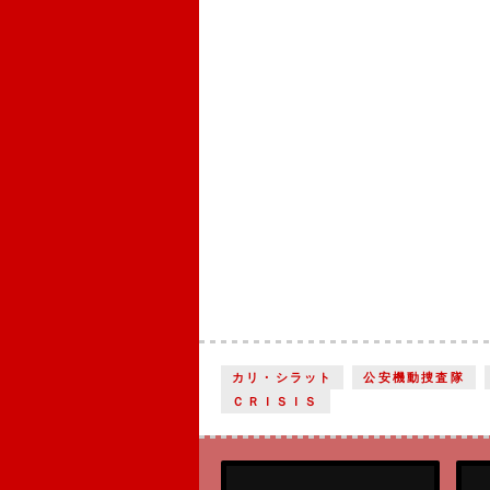
カリ・シラット
公安機動捜査隊
ＣＲＩＳＩＳ