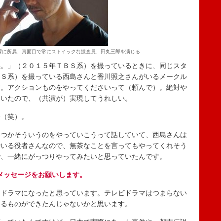
課に所属、真面目で常にストイックな捜査員、田丸三郎を演じる
義。」（２０１５年ＴＢＳ系）を撮っているときに、同じスタ
ＢＳ系）を撮っている西島さんと香川照之さんがいるメークル
す。アクションものをやってくださいって（頼んで）。絶対や
ていたので、（共演が）実現してうれしい。
際（笑）。
いつかそういうのをやっていこうって話していて、西島さんは
でいる役者さんなので、無茶なことを言ってもやってくれそう
で、一緒にがっつりやってみたいと思っていたんです。
メッセージをお願いします。
るドラマになったと思っています。テレビドラマはつまらない
えるものができたんじゃないかと思います。