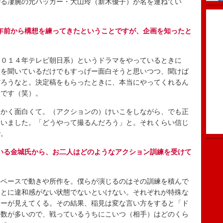
でる凄腕の元ハッカー・大山玲（新木優子）が名を連ねてい
年前から構想を練ってきたということですが、企画を知ったと
２０１４年テレビ朝日系）というドラマをやっているときに
話を聞いているだけでもすっげー面白そうと思いつつ、聞けば
だろうなと。決定稿をもらったときに、本当にやってくれるん
ろです（笑）。
にかく面白くて。（アクションの）けいこをしながら、でも正
ていました。「どうやって撮るんだろう」と。それくらい信じ
で。
いる金城氏から、お二人はどのようなアクション訓練を受けて
のペースで動きや所作を。僕らが演じるのはその訓練を積んで
ことに違和感がない状態でないといけない。それぞれが特殊な
ターが見えてくる。その結果、稲見は変な言い方をすると「ド
手数が多いので、戦っているうちにこいつ（相手）はどのくら