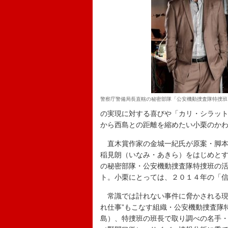
警察庁警備局長直轄の秘密部隊「公安機動捜査隊特捜班
の実現に対する喜びや「カリ・シラッ
から西島との距離を縮めたい小栗のか
直木賞作家の金城一紀氏が原案・脚本
稲見朗（いなみ・あきら）をはじめと
の秘密部隊・公安機動捜査隊特捜班の
ト。小栗にとっては、２０１４年の「
常識では計れない事件に脅かされる現
れ仕事”もこなす組織・公安機動捜査隊
島）、特捜班の班長で取り調べの名手