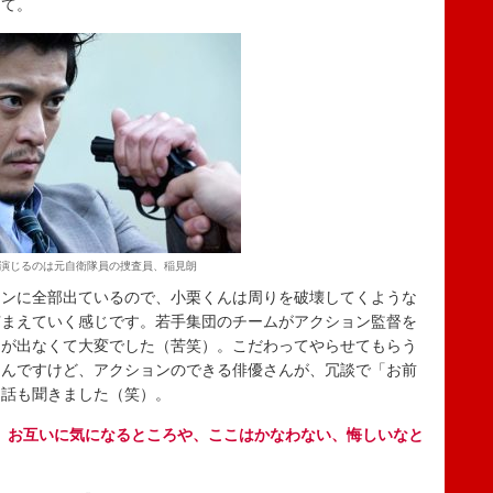
って。
演じるのは元自衛隊員の捜査員、稲見朗
ョンに全部出ているので、小栗くんは周りを破壊してくような
捕まえていく感じです。若手集団のチームがアクション監督を
Ｋが出なくて大変でした（苦笑）。こだわってやらせてもらう
なんですけど、アクションのできる俳優さんが、冗談で「お前
う話も聞きました（笑）。
、お互いに気になるところや、ここはかなわない、悔しいなと