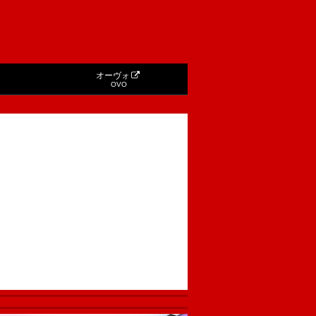
オーヴォ
OVO