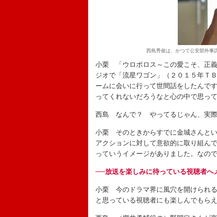
西島秀俊は、かつて公安部外事
小栗 「ウロボロス～この愛こそ、正
ジオで「流星ワゴン」（２０１５年Ｔ
ームに会いに行って世間話をしたんで
ってくれないだろうなと心の中で思っ
西島 なんで？ やってるじゃん、実
小栗 そのときからすでに金城さんと
アクションに対して意欲的に取り組ん
っていうイメージがありました。なの
──放送を楽しみに待っている視聴者へ
小栗 今のドラマ界に風穴を開けられ
と思っている視聴者にも楽しんでもら