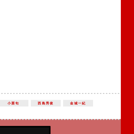
小栗旬
西島秀俊
金城一紀