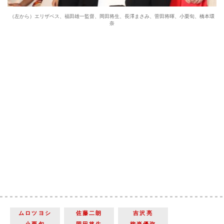
（左から）エリザベス、福田雄一監督、岡田将生、長澤まさみ、菅田将暉、小栗旬、橋本環
奈
ムロツヨシ
佐藤二朗
吉沢亮
小栗旬
岡田将生
柳楽優弥