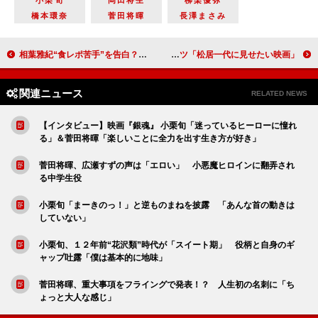
橋本環奈
菅田将暉
長澤まさみ
相葉雅紀“食レポ苦手”を告白？ 「プレッシャーを与えないで…」
門脇麦、人生の転機は「バレエを辞めたこと」 マキタスポーツ「松居一代に見せたい映画」
関連ニュース
RELATED NEWS
【インタビュー】映画『銀魂』 小栗旬「迷っているヒーローに憧れ
る」＆菅田将暉「楽しいことに全力を出す生き方が好き」
菅田将暉、広瀬すずの声は「エロい」 小悪魔ヒロインに翻弄され
る中学生役
小栗旬「まーきのっ！」と逆ものまねを披露 「あんな首の動きは
していない」
小栗旬、１２年前“花沢類”時代が「スイート期」 役柄と自身のギ
ャップ吐露「僕は基本的に地味」
菅田将暉、重大事項をフライングで発表！？ 人生初の名刺に「ち
ょっと大人な感じ」