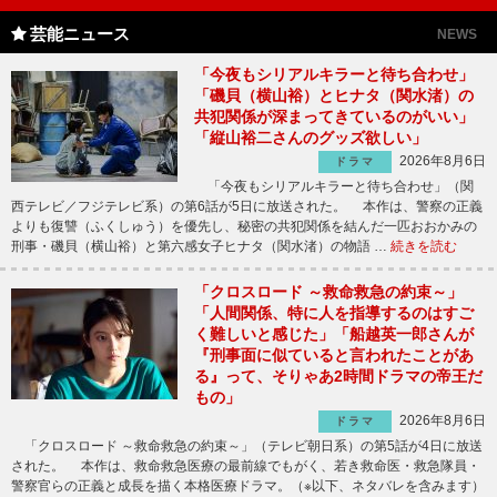
芸能ニュース
NEWS
「今夜もシリアルキラーと待ち合わせ」
「磯貝（横山裕）とヒナタ（関水渚）の
共犯関係が深まってきているのがいい」
「縦山裕二さんのグッズ欲しい」
2026年8月6日
ドラマ
「今夜もシリアルキラーと待ち合わせ」（関
西テレビ／フジテレビ系）の第6話が5日に放送された。 本作は、警察の正義
よりも復讐（ふくしゅう）を優先し、秘密の共犯関係を結んだ一匹おおかみの
刑事・磯貝（横山裕）と第六感女子ヒナタ（関水渚）の物語 …
続きを読む
「クロスロード ～救命救急の約束～」
「人間関係、特に人を指導するのはすご
く難しいと感じた」「船越英一郎さんが
『刑事面に似ていると言われたことがあ
る』って、そりゃあ2時間ドラマの帝王だ
もの」
2026年8月6日
ドラマ
「クロスロード ～救命救急の約束～」（テレビ朝日系）の第5話が4日に放送
された。 本作は、救命救急医療の最前線でもがく、若き救命医・救急隊員・
警察官らの正義と成長を描く本格医療ドラマ。（※以下、ネタバレを含みます）