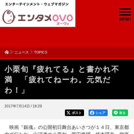
MENU
ニュース
TOPICS
小栗旬『疲れてる』と書かれ不
満 「疲れてねーわ。元気だ
わ！」
2017年7月14日 / 18:29
ポスト
シェア
送る
映画『銀魂』の公開初日舞台あいさつが１４日、東京都