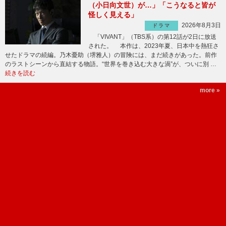
（小日向文世）が…」「こうなると皆が
怪しく見える」
2026年8月3日
ドラマ
「VIVANT」（TBS系）の第12話が2日に放送
された。 本作は、2023年夏、日本中を熱狂さ
せたドラマの続編。乃木憂助（堺雅人）の冒険には、まだ続きがあった。前作
のラストシーンから直結する物語。“世界を巻き込む大きな渦”が、ついに別 …
続きを読む
more »