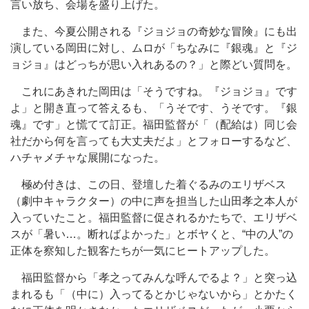
言い放ち、会場を盛り上げた。
また、今夏公開される『ジョジョの奇妙な冒険』にも出
演している岡田に対し、ムロが「ちなみに『銀魂』と『ジ
ョジョ』はどっちが思い入れあるの？」と際どい質問を。
これにあきれた岡田は「そうですね。『ジョジョ』です
よ」と開き直って答えるも、「うそです、うそです。『銀
魂』です」と慌てて訂正。福田監督が「（配給は）同じ会
社だから何を言っても大丈夫だよ」とフォローするなど、
ハチャメチャな展開になった。
極め付きは、この日、登壇した着ぐるみのエリザベス
（劇中キャラクター）の中に声を担当した山田孝之本人が
入っていたこと。福田監督に促されるかたちで、エリザベ
スが「暑い…。断ればよかった」とボヤくと、“中の人”の
正体を察知した観客たちが一気にヒートアップした。
福田監督から「孝之ってみんな呼んでるよ？」と突っ込
まれるも「（中に）入ってるとかじゃないから」とかたく