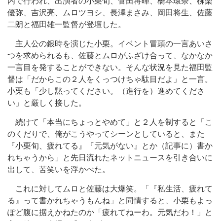
内で行われ、出演者の小栗旬、菅田将暉、橋本環奈、柳楽
優弥、吉沢亮、ムロツヨシ、長澤まさみ、岡田将生、佐藤
二朗と福田雄一監督が登壇した。
主人公の銀時を演じた小栗。イベント冒頭の一言あいさ
つを求められるも、佐藤とムロがふざけ合って、なかなか
一言目を発することができない。そんな状況を見た福田監
督は「だからこの２人をくっつけちゃ駄目だよ」と一言。
小栗も「少し黙ってください。（進行を）進めてくださ
い」と厳しく接した。
続けて「本当にちょっとやめて」と２人を制すると「こ
のくだりで、俺がこうやってシーンとしていると、また
『小栗旬、疲れてる』『元気がない』とか（記事に）書か
れちゃうから」と先日流れたネットニュースを引き合いに
出して、苦笑いを浮かべた。
これに対してムロと佐藤は大爆笑。「『私生活、疲れて
る』って書かれちゃうもんね」と同情すると、小栗もよっ
ぽど腹に据えかねたのか「疲れてねーわ。元気だわ！」と