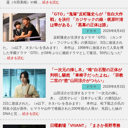
遥（今田美桜）や桐 …
続きを読む
「GTO」“鬼塚”反町隆史らが「告白大作
戦」を決行 「カジサックの娘・梶原叶渚
は華がある」「黒幕の正体は誰」
2026年8月4日
ドラマ
反町隆史が主演するドラマ「GTO」（カンテ
レ・フジテレビ系）の第3話が、3日に放送され
た。（※以下、ネタバレを含みます） 本作は、1998年に放送されて人気を博
した学園ドラマ「GTO」が28年ぶりに連続ドラマとして復活。50代になった“
…
続きを読む
「一次元の挿し木」“唯”白石聖の正体が
判明し騒然 「車椅子だったよね」「宗教
二世の“悠”山田涼介がつらい」
2026年8月3日
ドラマ
山田涼介が主演するドラマ「一次元の挿し
木」（読売テレビ・日本テレビ系）の第5話が、
2日に放送された。（※以下、ネタバレを含みます） 本作は、松下龍之介氏の
同名小説が原作。ヒマラヤ山中で発掘された200年前の人骨が、失踪した妹の
DNAと完 …
続きを読む
日曜劇場「VIVANT」「まさか長野専務