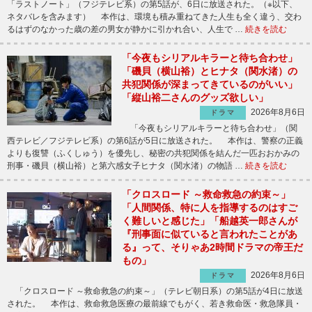
「ラストノート」（フジテレビ系）の第5話が、6日に放送された。（※以下、
ネタバレを含みます） 本作は、環境も積み重ねてきた人生も全く違う、交わ
るはずのなかった歳の差の男女が静かに引かれ合い、人生で …
続きを読む
「今夜もシリアルキラーと待ち合わせ」
「磯貝（横山裕）とヒナタ（関水渚）の
共犯関係が深まってきているのがいい」
「縦山裕二さんのグッズ欲しい」
2026年8月6日
ドラマ
「今夜もシリアルキラーと待ち合わせ」（関
西テレビ／フジテレビ系）の第6話が5日に放送された。 本作は、警察の正義
よりも復讐（ふくしゅう）を優先し、秘密の共犯関係を結んだ一匹おおかみの
刑事・磯貝（横山裕）と第六感女子ヒナタ（関水渚）の物語 …
続きを読む
「クロスロード ～救命救急の約束～」
「人間関係、特に人を指導するのはすご
く難しいと感じた」「船越英一郎さんが
『刑事面に似ていると言われたことがあ
る』って、そりゃあ2時間ドラマの帝王だ
もの」
2026年8月6日
ドラマ
「クロスロード ～救命救急の約束～」（テレビ朝日系）の第5話が4日に放送
された。 本作は、救命救急医療の最前線でもがく、若き救命医・救急隊員・