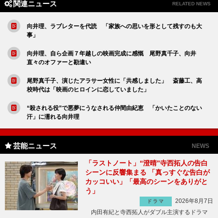
関連ニュース
RELATED NEWS
向井理、ラブレターを代読 「家族への思いを形として残すのも大
事」
向井理、自ら企画７年越しの映画完成に感慨 尾野真千子、向井
直々のオファーと勘違い
尾野真千子、演じたアラサー女性に「共感しました」 斎藤工、高
校時代は「映画のヒロインに恋していました」
“殺される役”で悪夢にうなされる仲間由紀恵 「かいたことのない
汗」に濡れる向井理
芸能ニュース
NEWS
「ラストノート」“澄晴”寺西拓人の告白
シーンに反響集まる 「真っすぐな告白が
カッコいい」「最高のシーンをありがと
う」
2026年8月7日
ドラマ
内田有紀と寺西拓人がダブル主演するドラマ