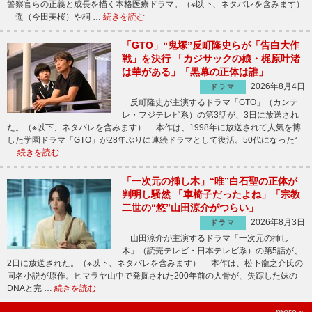
警察官らの正義と成長を描く本格医療ドラマ。（※以下、ネタバレを含みます）
遥（今田美桜）や桐 …
続きを読む
「GTO」“鬼塚”反町隆史らが「告白大作
戦」を決行 「カジサックの娘・梶原叶渚
は華がある」「黒幕の正体は誰」
2026年8月4日
ドラマ
反町隆史が主演するドラマ「GTO」（カンテ
レ・フジテレビ系）の第3話が、3日に放送され
た。（※以下、ネタバレを含みます） 本作は、1998年に放送されて人気を博
した学園ドラマ「GTO」が28年ぶりに連続ドラマとして復活。50代になった“
…
続きを読む
「一次元の挿し木」“唯”白石聖の正体が
判明し騒然 「車椅子だったよね」「宗教
二世の“悠”山田涼介がつらい」
2026年8月3日
ドラマ
山田涼介が主演するドラマ「一次元の挿し
木」（読売テレビ・日本テレビ系）の第5話が、
2日に放送された。（※以下、ネタバレを含みます） 本作は、松下龍之介氏の
同名小説が原作。ヒマラヤ山中で発掘された200年前の人骨が、失踪した妹の
DNAと完 …
続きを読む