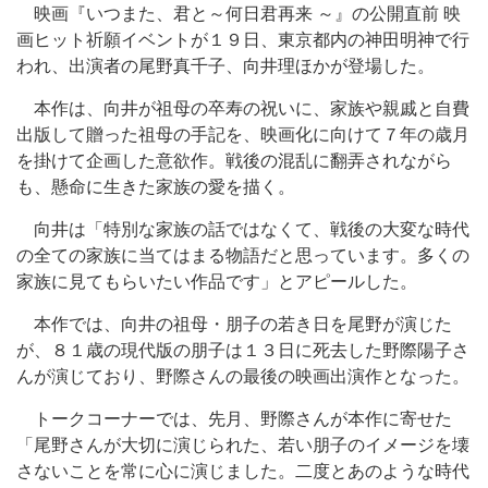
映画『いつまた、君と～何日君再来 ～』の公開直前 映
画ヒット祈願イベントが１９日、東京都内の神田明神で行
われ、出演者の尾野真千子、向井理ほかが登場した。
本作は、向井が祖母の卒寿の祝いに、家族や親戚と自費
出版して贈った祖母の手記を、映画化に向けて７年の歳月
を掛けて企画した意欲作。戦後の混乱に翻弄されながら
も、懸命に生きた家族の愛を描く。
向井は「特別な家族の話ではなくて、戦後の大変な時代
の全ての家族に当てはまる物語だと思っています。多くの
家族に見てもらいたい作品です」とアピールした。
本作では、向井の祖母・朋子の若き日を尾野が演じた
が、８１歳の現代版の朋子は１３日に死去した野際陽子さ
んが演じており、野際さんの最後の映画出演作となった。
トークコーナーでは、先月、野際さんが本作に寄せた
「尾野さんが大切に演じられた、若い朋子のイメージを壊
さないことを常に心に演じました。二度とあのような時代