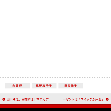
向井理
尾野真千子
野際陽子
山田孝之、目指すは日本アカデミー賞！？ 「１８年やってきて、いまだに声が掛からない」
山崎賢人、３００人の女子中高生とＪＯＪＯリーゼント部を結成！ 撮影中のリーゼントは「スイッチが入る」