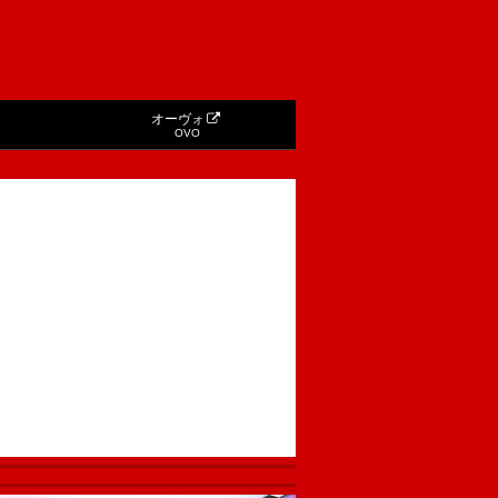
オーヴォ
OVO