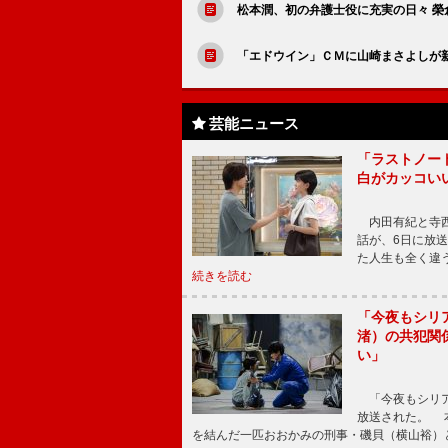
松本潤、初の弁護士役に充実の日々 榮
「エドウイン」ＣＭに山崎まさよしが
芸能ニュース
「ラストノー
白がカッコい
内田有紀と寺西
話が、6日に放
た人生も全く違
続きを読む
「今夜もシリ
渚）の共犯関
い」
「今夜もシリア
放送された。 
を結んだ一匹おおかみの刑事・磯貝（横山裕）