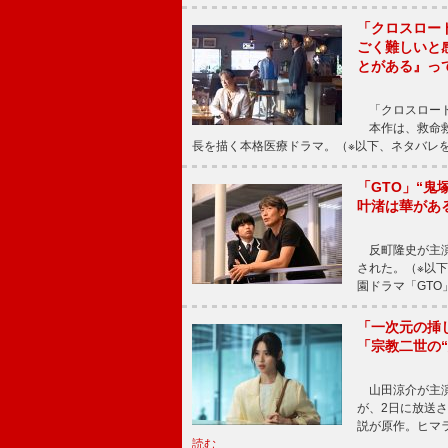
「クロスロー
ごく難しいと
とがある』っ
「クロスロード
本作は、救命救
長を描く本格医療ドラマ。（※以下、ネタバレ
「GTO」“
叶渚は華があ
反町隆史が主演
された。（※以
園ドラマ「GTO
「一次元の挿
「宗教二世の
山田涼介が主演
が、2日に放送
説が原作。ヒマラ
読む