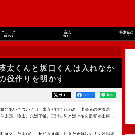
ニュース
音楽
特別企画
NEWS
MUSIC
PR
瑛太くんと坂口くんは入れなか
の役作りを明かす
ポスト
シェア
送る
舞台あいさつが７日、東京都内で行われ、出演者の佐藤浩
口健太郎、瑛太、永瀬正敏、三浦友和と瀬々敬久監督が出席し
映画化した本作は、昭和６４年に起きた未解決の少女誘拐殺