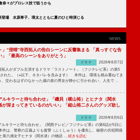
倉奈々がプロレス技で狙うかも
新登場 水原希子、瑛太とともに夏のひと時演じる
NEWS
ト」“澄晴”寺西拓人の告白シーンに反響集まる 「真っすぐな告
い」「最高のシーンをありがとう」
2026年8月7日
ドラマ
拓人がダブル主演するドラマ「ラストノート」（フジテレビ系）の第5
送された。（※以下、ネタバレを含みます） 本作は、環境も積み重ねてき
う、交わるはずのなかった歳の差の男女が静かに引かれ合い、人生で …
アルキラーと待ち合わせ」「磯貝（横山裕）とヒナタ（関水
係が深まってきているのがいい」「縦山裕二さんのグッズ欲し
2026年8月6日
ドラマ
ルキラーと待ち合わせ」（関西テレビ／フジテレビ系）の第6話が5日に
本作は、警察の正義よりも復讐（ふくしゅう）を優先し、秘密の共犯関係
と第六感女子ヒナタ（関水渚）の物語 …
続きを読む