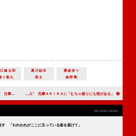
坂口健太郎
夏川結衣
榮倉奈々
瀬々敬久
瑛太
綾野剛
いかないよう」
岩田剛典、壇上で佐藤大樹に“闘魂注入” 先輩ＡＫＩＲＡに「むちゃ振りにも程がある」
RELATED NEWS
促す 「われわれがここに立っている姿を届けて」