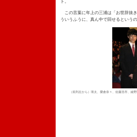
ト。
この言葉に年上の三浦は「お世辞抜き
ういうふうに、真ん中で回せるという
（前列左から）瑛太、榮倉奈々、佐藤浩市、綾野