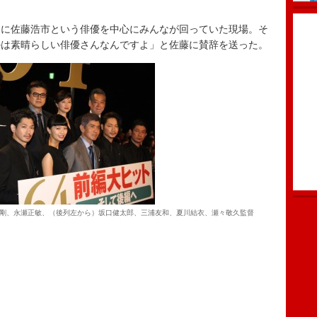
に佐藤浩市という俳優を中心にみんなが回っていた現場。そ
のは素晴らしい俳優さんなんですよ」と佐藤に賛辞を送った。
剛、永瀬正敏、（後列左から）坂口健太郎、三浦友和、夏川結衣、瀬々敬久監督