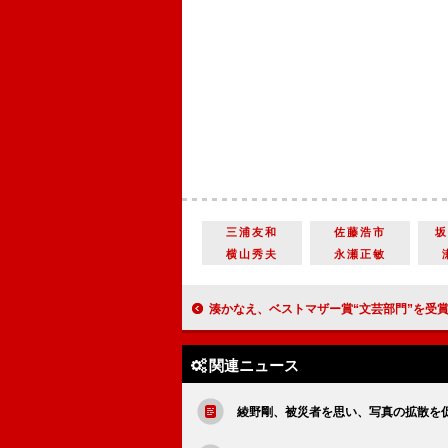
三浦友和
佐藤浩市
横山秀夫
永瀬正敏
湊かなえ、ベストマザー賞“文芸部門”を受賞 仕事でのモットーは「家族にしわ寄せが
関連ニュース
綾野剛、被災者を思い、写真の拡散を