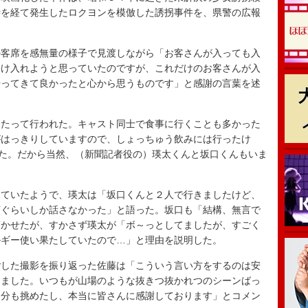
時を経て発生したロクヨンを模倣した誘拐事件を、県警の広報
客席を感無量の様子で見渡しながら「お客さんが入っても入
受け入れようと思っていたのですが、これだけのお客さんが入
やってきて良かったと心から思うものです」と感謝の言葉を述
たって行われた。キャスト同士で食事に行くことも多かった
がはっきりしていますので、しょっちゅう飲みには行ったけ
した。だから当然、（新聞記者役の）瑛太くんと坂口くんもいま
ていたようで、瑛太は「坂口くんと２人で行きましたけど、
言ぐらいしか話さなかった」と語った。坂口も「結構、無言で
驚かせたが、すかさず瑛太が「ボ～っとしてましたが、すごく
ルギー使い果たしていたので…」と理由を説明した。
した撮影を振り返った佐藤は「こういう言い方をするのは安
きました。いつもが山場のような抜きつ抜かれつのシーンばっ
自分も挑めたし、本当に皆さんに感謝しております」とコメン