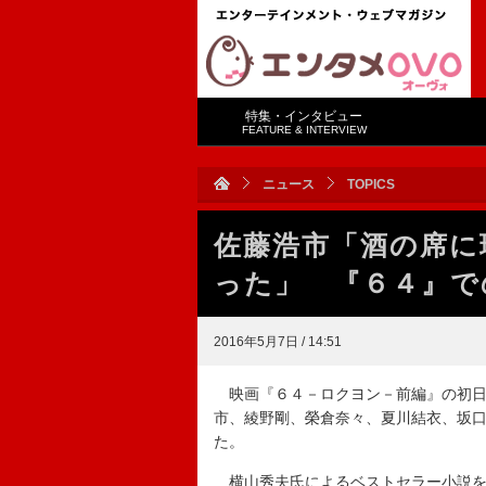
特集・インタビュー
FEATURE & INTERVIEW
ニュース
TOPICS
佐藤浩市「酒の席に
った」 『６４』で
2016年5月7日 / 14:51
映画『６４－ロクヨン－前編』の初日
市、綾野剛、榮倉奈々、夏川結衣、坂
た。
横山秀夫氏によるベストセラー小説を