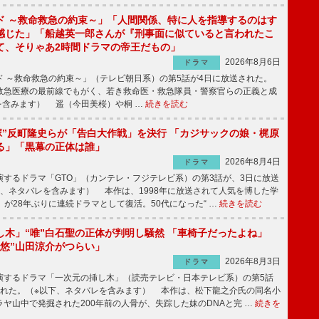
ド ～救命救急の約束～」「人間関係、特に人を指導するのはす
感じた」「船越英一郎さんが『刑事面に似ていると言われたこ
て、そりゃあ2時間ドラマの帝王だもの」
2026年8月6日
ドラマ
 ～救命救急の約束～」（テレビ朝日系）の第5話が4日に放送された。
急医療の最前線でもがく、若き救命医・救急隊員・警察官らの正義と成
を含みます） 遥（今田美桜）や桐 …
続きを読む
鬼塚”反町隆史らが「告白大作戦」を決行 「カジサックの娘・梶原
る」「黒幕の正体は誰」
2026年8月4日
ドラマ
するドラマ「GTO」（カンテレ・フジテレビ系）の第3話が、3日に放送
下、ネタバレを含みます） 本作は、1998年に放送されて人気を博した学
」が28年ぶりに連続ドラマとして復活。50代になった“ …
続きを読む
し木」“唯”白石聖の正体が判明し騒然 「車椅子だったよね」
“悠”山田涼介がつらい」
2026年8月3日
ドラマ
するドラマ「一次元の挿し木」（読売テレビ・日本テレビ系）の第5話
された。（※以下、ネタバレを含みます） 本作は、松下龍之介氏の同名小
ヤ山中で発掘された200年前の人骨が、失踪した妹のDNAと完 …
続きを