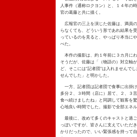
人事件（通称ロクヨン）と、１４年の
官の葛藤と共に描く。
広報官の三上を演じた佐藤は、満員の
らなくても、どういう形であれ結果を
っているのを見ると、やっぱり本当に
べた。
本作の撮影は、約１年前に３カ月にわ
そうだが、佐藤は「（物語の）対立軸
ど、そこには“記者団”は入れませんで
せんでした」と明かした。
一方、記者団は記者団で食事に出掛け
多分２、３時間（店に）居て、２、３
食べ続けましたね」と同調して観客を
心地良い時間でした。撮影で全部エネ
最後に、改めて多くのキャストと過ご
っぽいですが、皆さんに支えていただ
かりだったので、いい緊張感を持って