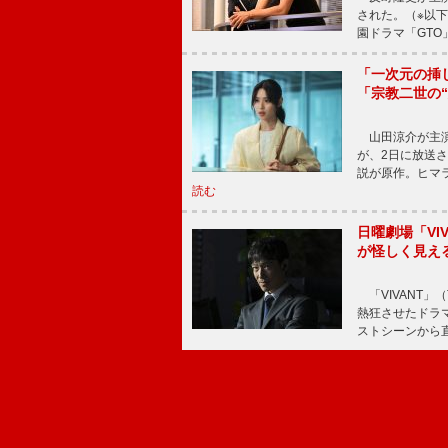
された。（※以
園ドラマ「GTO
「一次元の挿
「宗教二世の
山田涼介が主演
が、2日に放送
説が原作。ヒマラ
読む
日曜劇場「V
が怪しく見え
「VIVANT」
熱狂させたドラ
ストシーンから直