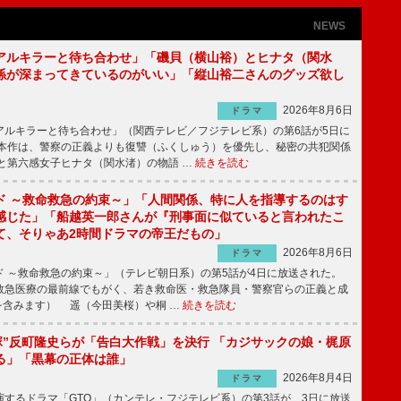
NEWS
アルキラーと待ち合わせ」「磯貝（横山裕）とヒナタ（関水
係が深まってきているのがいい」「縦山裕二さんのグッズ欲し
2026年8月6日
ドラマ
ルキラーと待ち合わせ」（関西テレビ／フジテレビ系）の第6話が5日に
本作は、警察の正義よりも復讐（ふくしゅう）を優先し、秘密の共犯関係
と第六感女子ヒナタ（関水渚）の物語 …
続きを読む
ド ～救命救急の約束～」「人間関係、特に人を指導するのはす
感じた」「船越英一郎さんが『刑事面に似ていると言われたこ
て、そりゃあ2時間ドラマの帝王だもの」
2026年8月6日
ドラマ
 ～救命救急の約束～」（テレビ朝日系）の第5話が4日に放送された。
急医療の最前線でもがく、若き救命医・救急隊員・警察官らの正義と成
を含みます） 遥（今田美桜）や桐 …
続きを読む
鬼塚”反町隆史らが「告白大作戦」を決行 「カジサックの娘・梶原
る」「黒幕の正体は誰」
2026年8月4日
ドラマ
するドラマ「GTO」（カンテレ・フジテレビ系）の第3話が、3日に放送