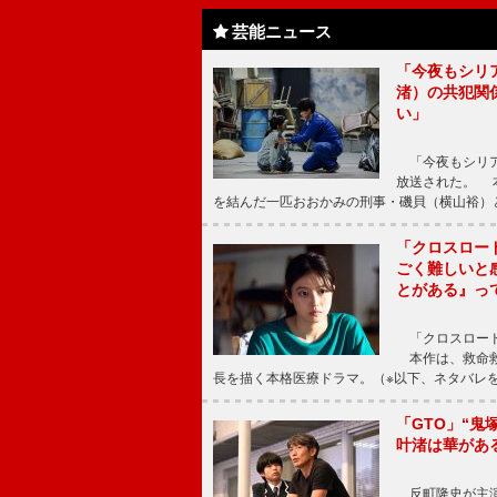
芸能ニュース
「今夜もシリ
渚）の共犯関
い」
「今夜もシリア
放送された。 
を結んだ一匹おおかみの刑事・磯貝（横山裕）
「クロスロー
ごく難しいと
とがある』っ
「クロスロード
本作は、救命救
長を描く本格医療ドラマ。（※以下、ネタバレ
「GTO」“
叶渚は華があ
反町隆史が主演