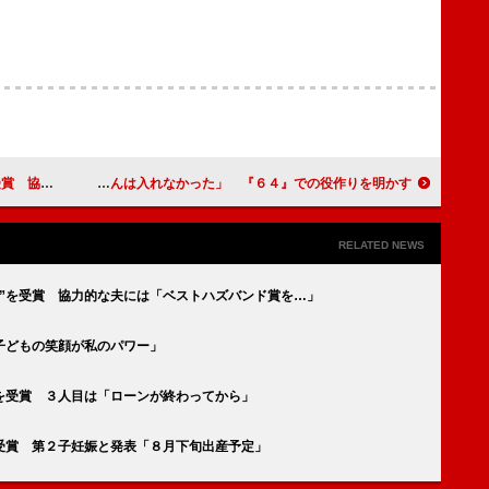
ンド賞を…」
佐藤浩市「酒の席に瑛太くんと坂口くんは入れなかった」 『６４』での役作りを明かす
RELATED NEWS
”を受賞 協力的な夫には「ベストハズバンド賞を…」
子どもの笑顔が私のパワー」
を受賞 ３人目は「ローンが終わってから」
受賞 第２子妊娠と発表「８月下旬出産予定」