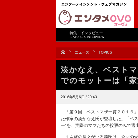
特集・インタビュー
FEATURE & INTERVIEW
ニュース
TOPICS
湊かなえ、ベストマ
でのモットーは「家
2016年5月6日 / 20:43
「第９回 ベストマザー賞２０１６」
た作家の湊かなえ氏が登壇した。「ベス
ー”を、実際のママたちの投票のみで選
１４歳の長女がいる湊氏は、今回の受