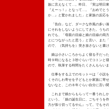
族に言えなくて…。昨日、『実は明日
『えーっ！』となって…。『おめでと
か…』と驚かれました」と家族の反応
「告白」など、ダークな作風の多い湊
にそれをしないようにしてきた。うち
れでも、「母親の目線と娘の目線の両
とにつながったと思う」と言い、また
ので、（気持ちを）突き放さないと書
娘は小さいころからよく寝る子だった
時９時になると３秒ぐらいでコトンと
ので、執筆する時間をたくさんもらい
仕事をする上でのモットーは「小説を
くそのしわ寄せを子どもとか家族に寄せ
ないなと、この８年ぐらい自分に言い
これまで娘からもらって一番うれしか
という。「娘の誕生日に、ごちそうを
方が張り切ってるやん』って。でもそ