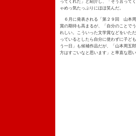
ってくれた」と紹介し、「そう言って
ゃめっ気たっぷりにほほ笑んだ。
６月に発表される「第２９回 山本周
賞の期待も高まるが、「自分のことで
れしい。こういった文学賞などをいた
っているとしたら自分に使わずに子ど
う一日」も候補作品だが、「山本周五
方はすごいなと思います」と率直な思