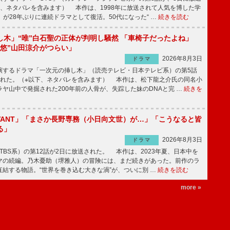
下、ネタバレを含みます） 本作は、1998年に放送されて人気を博した学
」が28年ぶりに連続ドラマとして復活。50代になった“ …
続きを読む
し木」“唯”白石聖の正体が判明し騒然 「車椅子だったよね」
“悠”山田涼介がつらい」
2026年8月3日
ドラマ
するドラマ「一次元の挿し木」（読売テレビ・日本テレビ系）の第5話
された。（※以下、ネタバレを含みます） 本作は、松下龍之介氏の同名小
ヤ山中で発掘された200年前の人骨が、失踪した妹のDNAと完 …
続きを
IVANT」「まさか長野専務（小日向文世）が…」「こうなると皆
る」
2026年8月3日
ドラマ
（TBS系）の第12話が2日に放送された。 本作は、2023年夏、日本中を
マの続編。乃木憂助（堺雅人）の冒険には、まだ続きがあった。前作のラ
結する物語。“世界を巻き込む大きな渦”が、ついに別 …
続きを読む
more »