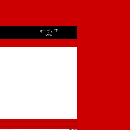
オーヴォ
OVO