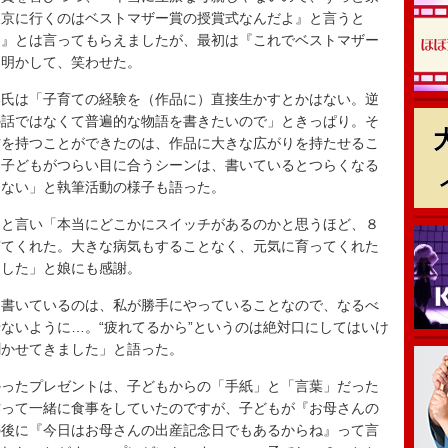
東京に行くのはベストマザー賞の授賞式なんだよ』と言うと
う』とは言ってもらえましたが、最初は『これでベストマザー
を明かして、笑わせた。
氏は「子育ての経験を（作品に）直接生かすとかはない。逆
の話ではなくて普遍的な物語を書きたいので」ときっぱり。そ
方を持つことができたのは、作品に大きな広がりを持たせるこ
「子どもがつらい目に合うシーンは、書いているとつらくなる
けない」と執筆活動の様子も語った。
と言い「本当にどこかにスイッチがあるのかと思うほど、８
寝てくれた。大きな病気もすることなく、元気に育ってくれた
ました」と娘にも感謝。
書いているのは、私が勝手にやっていることなので、なるべ
ないように…。“疲れてるから”というのは絶対口にしてはいけ
聞かせてきました」と語った。
ったプレゼントは、子どもからの「手紙」と「言葉」だった
作って一緒に食事をしていたのですが、子どもが『お母さんの
の後に『今日はお母さんの出産記念日でもあるからね』って言