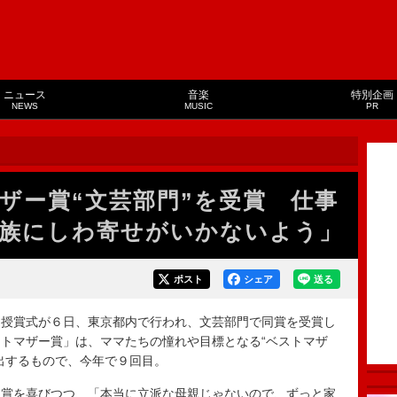
ニュース
音楽
特別企画
NEWS
MUSIC
PR
ザー賞“文芸部門”を受賞 仕事
族にしわ寄せがいかないよう」
ポスト
シェア
送る
授賞式が６日、東京都内で行われ、文芸部門で同賞を受賞し
トマザー賞」は、ママたちの憧れや目標となる“ベストマザ
出するもので、今年で９回目。
賞を喜びつつ、「本当に立派な母親じゃないので、ずっと家