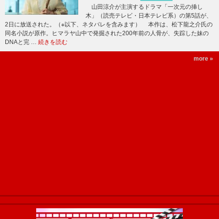
山田涼介が主演するドラマ「一次元の挿し
木」（読売テレビ・日本テレビ系）の第5話が、
2日に放送された。（※以下、ネタバレを含みます） 本作は、松下龍之介氏の
同名小説が原作。ヒマラヤ山中で発掘された200年前の人骨が、失踪した妹の
DNAと完 …
続きを読む
more »