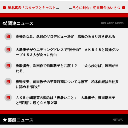
堀北真希「スタッフとキャスト、視聴者に感謝」 「梅ちゃん先生」がクランクアップ
佐藤健“剣心”の続編に意欲！？ 「るろうに剣心」初日舞台あいさつ
関連ニュース
RELATED NEWS
高橋みなみ、念願のソロデビュー決定 感激のあまり泣き崩れる
大島優子がウエディングドレスで“神告白” ＡＫＢ４８と姉妹グル
ープ１５３人が次々に告白
香取慎吾、次回作で前田敦子と共演！？ 「犬も歩けば、映画が当
たる」
板野友美、前田敦子の卒業時期については無言 柏木由紀は自他共
に認める“雨女”
ＡＫＢ小嶋陽菜の悩みは「夜暑いこと」 大島優子、篠田麻里子
と“変顔”に続くＣＭ第２弾
芸能ニュース
NEWS