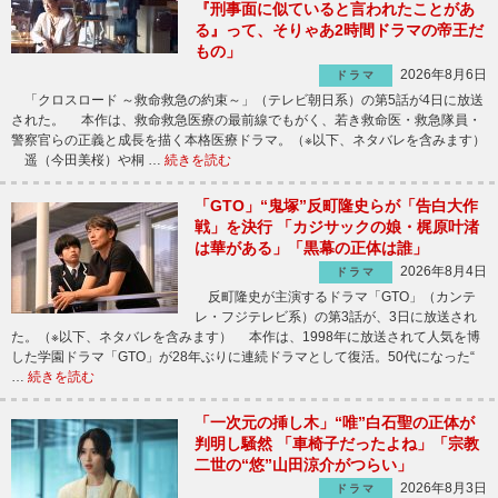
『刑事面に似ていると言われたことがあ
る』って、そりゃあ2時間ドラマの帝王だ
もの」
2026年8月6日
ドラマ
「クロスロード ～救命救急の約束～」（テレビ朝日系）の第5話が4日に放送
された。 本作は、救命救急医療の最前線でもがく、若き救命医・救急隊員・
警察官らの正義と成長を描く本格医療ドラマ。（※以下、ネタバレを含みます）
遥（今田美桜）や桐 …
続きを読む
「GTO」“鬼塚”反町隆史らが「告白大作
戦」を決行 「カジサックの娘・梶原叶渚
は華がある」「黒幕の正体は誰」
2026年8月4日
ドラマ
反町隆史が主演するドラマ「GTO」（カンテ
レ・フジテレビ系）の第3話が、3日に放送され
た。（※以下、ネタバレを含みます） 本作は、1998年に放送されて人気を博
した学園ドラマ「GTO」が28年ぶりに連続ドラマとして復活。50代になった“
…
続きを読む
「一次元の挿し木」“唯”白石聖の正体が
判明し騒然 「車椅子だったよね」「宗教
二世の“悠”山田涼介がつらい」
2026年8月3日
ドラマ