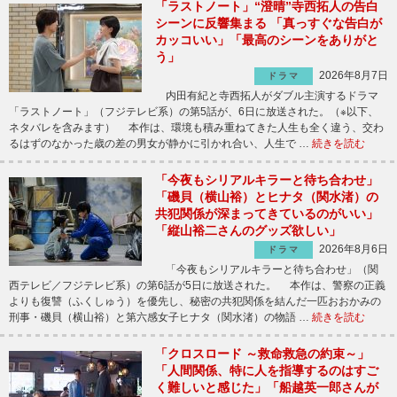
「ラストノート」“澄晴”寺西拓人の告白
シーンに反響集まる 「真っすぐな告白が
カッコいい」「最高のシーンをありがと
う」
2026年8月7日
ドラマ
内田有紀と寺西拓人がダブル主演するドラマ
「ラストノート」（フジテレビ系）の第5話が、6日に放送された。（※以下、
ネタバレを含みます） 本作は、環境も積み重ねてきた人生も全く違う、交わ
るはずのなかった歳の差の男女が静かに引かれ合い、人生で …
続きを読む
「今夜もシリアルキラーと待ち合わせ」
「磯貝（横山裕）とヒナタ（関水渚）の
共犯関係が深まってきているのがいい」
「縦山裕二さんのグッズ欲しい」
2026年8月6日
ドラマ
「今夜もシリアルキラーと待ち合わせ」（関
西テレビ／フジテレビ系）の第6話が5日に放送された。 本作は、警察の正義
よりも復讐（ふくしゅう）を優先し、秘密の共犯関係を結んだ一匹おおかみの
刑事・磯貝（横山裕）と第六感女子ヒナタ（関水渚）の物語 …
続きを読む
「クロスロード ～救命救急の約束～」
「人間関係、特に人を指導するのはすご
く難しいと感じた」「船越英一郎さんが