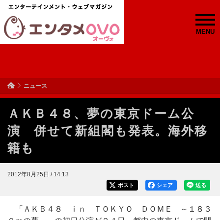
MENU
ニュース
ＡＫＢ４８、夢の東京ドーム公
演 併せて新組閣も発表。海外移
籍も
2012年8月25日 / 14:13
ポスト
シェア
送る
「ＡＫＢ４８ ｉｎ ＴＯＫＹＯ ＤＯＭＥ ～１８３