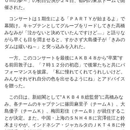
０ｍの夢～」の初日公演が２４日、都内の東京ドームで開
催された。
コンサートは１期生による「ＰＡＲＴＹが始まるよ」で
幕開け。キャプテンとしてグループをリードしてきた高橋
みなみが「泣かないと決めていたんですけど…」と語りな
がら早くも目を潤ませると、すかさず大島優子が「きみの
ダムは緩いね～」と突っ込みを入れた。
一方、このコンサートを最後にＡＫＢ４８から“卒業”す
る前田敦子は、「７時１２分の初恋」で後輩たちと共にパ
フォーマンスを披露。「私に憧れてくれてうれしいけど、
みんなそれぞれ自分の色を出せるようにね」とアドバイス
を贈った。
この日は、新組閣として“ＡＫＢ４８総監督”に高橋みな
み、各チームのキャプテンに篠田麻里子（チームＡ）、大
島優子（チームＫ）、梅田彩佳（チームＢ）が就任するこ
とが決定。また、中国・上海のＳＮＨ４８に宮澤佐江と鈴
木まりやが、インドネシア・ジャカルタのＪＫＴ４８に仲