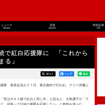
ニュース
音楽
特別企画
NEWS
MUSIC
PR
続で紅白応援隊に 「これから
まる」
ポスト
シェア
送る
援隊 発表会見が２７日、東京都内で行われ、テリー伊藤と
「実は今６３歳で紅白と同じ年」と語ると、大島優子が「テ
けど、頑張って紅組の連覇を応援したい」と抱負を述べた。