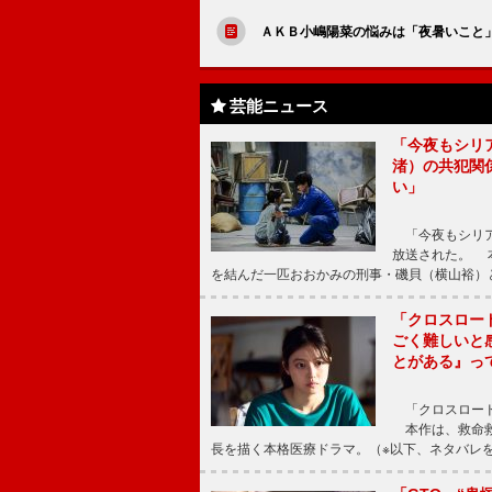
ＡＫＢ小嶋陽菜の悩みは「夜暑いこと」
芸能ニュース
「今夜もシリ
渚）の共犯関
い」
「今夜もシリア
放送された。 
を結んだ一匹おおかみの刑事・磯貝（横山裕）
「クロスロー
ごく難しいと
とがある』っ
「クロスロード
本作は、救命救
長を描く本格医療ドラマ。（※以下、ネタバレ