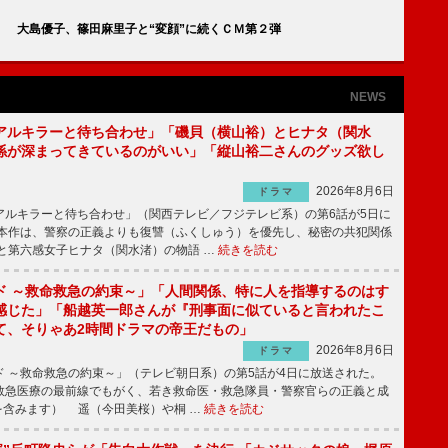
 大島優子、篠田麻里子と“変顔”に続くＣＭ第２弾
NEWS
アルキラーと待ち合わせ」「磯貝（横山裕）とヒナタ（関水
係が深まってきているのがいい」「縦山裕二さんのグッズ欲し
2026年8月6日
ドラマ
ルキラーと待ち合わせ」（関西テレビ／フジテレビ系）の第6話が5日に
本作は、警察の正義よりも復讐（ふくしゅう）を優先し、秘密の共犯関係
と第六感女子ヒナタ（関水渚）の物語 …
続きを読む
ド ～救命救急の約束～」「人間関係、特に人を指導するのはす
感じた」「船越英一郎さんが『刑事面に似ていると言われたこ
て、そりゃあ2時間ドラマの帝王だもの」
2026年8月6日
ドラマ
 ～救命救急の約束～」（テレビ朝日系）の第5話が4日に放送された。
急医療の最前線でもがく、若き救命医・救急隊員・警察官らの正義と成
を含みます） 遥（今田美桜）や桐 …
続きを読む