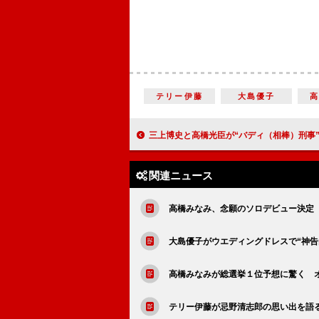
テリー伊藤
大島優子
三上博史と高橋光臣が“バディ（相棒）刑事”に 「せりふが鼻から出てくるほどし
関連ニュース
高橋みなみ、念願のソロデビュー決定
大島優子がウエディングドレスで“神告
高橋みなみが総選挙１位予想に驚く 
テリー伊藤が忌野清志郎の思い出を語