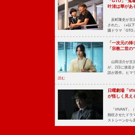
「GTO」“
叶渚は華があ
反町隆史が主演
された。（※以
園ドラマ「GTO
「一次元の挿
「宗教二世の
山田涼介が主演
が、2日に放送
説が原作。ヒマラ
読む
日曜劇場「V
が怪しく見え
「VIVANT」
熱狂させたドラ
ストシーンから直