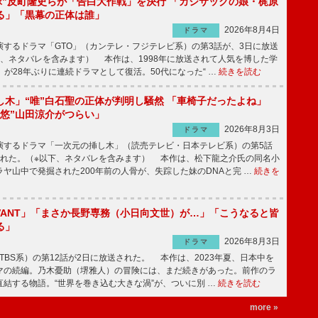
鬼塚”反町隆史らが「告白大作戦」を決行 「カジサックの娘・梶原
る」「黒幕の正体は誰」
2026年8月4日
ドラマ
するドラマ「GTO」（カンテレ・フジテレビ系）の第3話が、3日に放送
下、ネタバレを含みます） 本作は、1998年に放送されて人気を博した学
」が28年ぶりに連続ドラマとして復活。50代になった“ …
続きを読む
し木」“唯”白石聖の正体が判明し騒然 「車椅子だったよね」
“悠”山田涼介がつらい」
2026年8月3日
ドラマ
するドラマ「一次元の挿し木」（読売テレビ・日本テレビ系）の第5話
された。（※以下、ネタバレを含みます） 本作は、松下龍之介氏の同名小
ヤ山中で発掘された200年前の人骨が、失踪した妹のDNAと完 …
続きを
IVANT」「まさか長野専務（小日向文世）が…」「こうなると皆
る」
2026年8月3日
ドラマ
（TBS系）の第12話が2日に放送された。 本作は、2023年夏、日本中を
マの続編。乃木憂助（堺雅人）の冒険には、まだ続きがあった。前作のラ
結する物語。“世界を巻き込む大きな渦”が、ついに別 …
続きを読む
more »