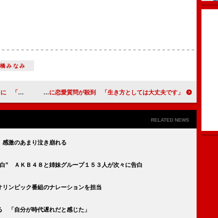
高橋みなみ
ゃべっている」
相武紗季に恋愛質問が殺到 「生き方としては大丈夫です」
RELATED NEWS
 感激のあまり泣き崩れる
白” ＡＫＢ４８と姉妹グループ１５３人が次々に告白
オリンピック番組のナレーションを担当
る 「自分が時代遅れだと感じた」