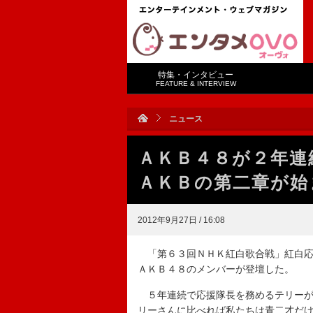
特集・インタビュー
FEATURE & INTERVIEW
ニュース
ＡＫＢ４８が２年連
ＡＫＢの第二章が始
2012年9月27日 / 16:08
「第６３回ＮＨＫ紅白歌合戦」紅白応
ＡＫＢ４８のメンバーが登壇した。
５年連続で応援隊長を務めるテリーが
リーさんに比べれば私たちは青二才だ