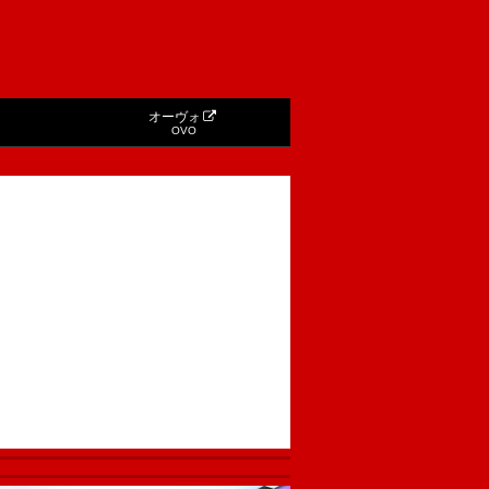
オーヴォ
OVO