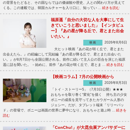
の背景をたどると、その国ならではの価値観や歴史、人との関わり方が見えて
くる。この連載では、韓国カルチャーを入り口に、知ってい …
続きを読む
福原遥「自分の大切な人を大事にして生
きていこうと思いました」【インタビュ
ー】『あの星が降る丘で、君とまた出会
いたい。』
2026年8月6日
映画
大ヒット映画『あの花が咲く丘で、君とまた
出会えたら。』の続編にして完結編『あの星が降る丘で、君とまた出会いた
い。』が8月7日から全国公開される。前作に続いて主人公の百合を演じた福原
遥に話を聞いた。 －始めに、前作『あの花が咲く丘で、君とま …
続きを読む
【映画コラム】7月の公開映画から
2026年8月3日
映画
「トイ・ストーリー5」（7月3日公開）★★★
おもちゃを取り巻く“変化”を描く 持ち主の少女
ボニーの成長を見守ってきたカウガール人形の
ジェシー。だが、タブレット端末「リリーパッ
ド」の登場で、ボニーは画面の世界に夢中になり、おもちゃと遊ぶ時 …
続きを
読む
「ConChu!」が大昆虫展アンバサダーに