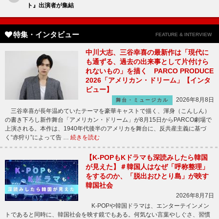
ト』出演者が集結
特集・インタビュー
FEATURE & INTERVIEW
中川大志、三谷幸喜の最新作は「現代に
も通ずる、過去の出来事として片付けら
れないもの」を描く PARCO PRODUCE
2026「アメリカン・ドリーム」【インタ
ビュー】
2026年8月8日
舞台・ミュージカル
三谷幸喜が長年温めていたテーマを豪華キャストで描く、渾身（こんしん）
の書き下ろし新作舞台「アメリカン・ドリーム」が8月15日からPARCO劇場で
上演される。本作は、1940年代後半のアメリカを舞台に、反共産主義に基づ
く“赤狩り”によって告 …
続きを読む
【K-POPもKドラマも深読みしたら韓国
が見えた】＃韓国人はなぜ「呼称整理」
をするのか、「脱出おひとり島」が映す
韓国社会
2026年8月7日
K-POPや韓国ドラマは、エンターテインメン
トであると同時に、韓国社会を映す鏡でもある。何気ない言葉やしぐさ、習慣