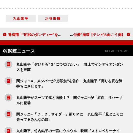
丸山隆平
水谷果穂
青柳翔「“昭和のダンディー”をテーマにしようと決めた」 「ファーストクラス」で若き経営者・間宮充を演じる
【テレビの向こう側】藤原紀香からの提案に監督もドキドキ 城田優は“イケメン俳優”崩壊！？
関連ニュース
RELATED NEWS
丸山隆平「ぜひとも“３”につなげたい」 壇上でインディアンダン
スを披露
関ジャニ∞、メンバーが“必殺技”を告白 丸山隆平「周りを変な気
持ちにさせます」
丸山隆平がスーツで嵐と面談！？ 関ジャニ∞が「紅白」リハーサ
ルに登場
関ジャニ∞「Ｃ．Ｃ．サイダー」新ＣＭに 丸山隆平「見どころは
走ってるみんなの顔」
丸山隆平、竹内結子の一言にウルウル 映画『ストロベリーナイ