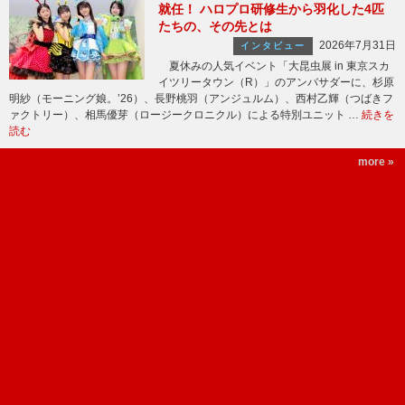
就任！ ハロプロ研修生から羽化した4匹
たちの、その先とは
2026年7月31日
インタビュー
夏休みの人気イベント「大昆虫展 in 東京スカ
イツリータウン（R）」のアンバサダーに、杉原
明紗（モーニング娘。’26）、長野桃羽（アンジュルム）、西村乙輝（つばきフ
ァクトリー）、相馬優芽（ロージークロニクル）による特別ユニット …
続きを
読む
more »