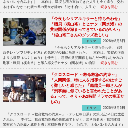
ネタバレを含みます） 本作は、環境も積み重ねてきた人生も全く違う、交わ
るはずのなかった歳の差の男女が静かに引かれ合い、人生で …
続きを読む
「今夜もシリアルキラーと待ち合わせ」
「磯貝（横山裕）とヒナタ（関水渚）の
共犯関係が深まってきているのがいい」
「縦山裕二さんのグッズ欲しい」
2026年8月6日
ドラマ
「今夜もシリアルキラーと待ち合わせ」（関
西テレビ／フジテレビ系）の第6話が5日に放送された。 本作は、警察の正義
よりも復讐（ふくしゅう）を優先し、秘密の共犯関係を結んだ一匹おおかみの
刑事・磯貝（横山裕）と第六感女子ヒナタ（関水渚）の物語 …
続きを読む
「クロスロード ～救命救急の約束～」
「人間関係、特に人を指導するのはすご
く難しいと感じた」「船越英一郎さんが
『刑事面に似ていると言われたことがあ
る』って、そりゃあ2時間ドラマの帝王だ
もの」
2026年8月6日
ドラマ
「クロスロード ～救命救急の約束～」（テレビ朝日系）の第5話が4日に放送
された。 本作は、救命救急医療の最前線でもがく、若き救命医・救急隊員・
警察官らの正義と成長を描く本格医療ドラマ。（※以下、ネタバレを含みます）