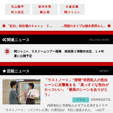
丸山隆平
坂本冬美
大倉忠義
村上信五
横山裕
関ジャニ∞
「紅白」初出場のＳｅｘｙ Ｚｏｎｅ “Ｓｅｘｙ”で“ド派手”なステージに
９ｎｉｎｅ佐武宇綺「恋愛したい」 「理想のタイプは徳永英明さん」
関連ニュース
RELATED NEWS
関ジャニ∞、５大ドームツアー開幕 映画第２弾製作決定、１４年
夏に公開予定
芸能ニュース
NEWS
「ラストノート」“澄晴”寺西拓人の告白
シーンに反響集まる 「真っすぐな告白が
カッコいい」「最高のシーンをありがと
う」
2026年8月7日
ドラマ
内田有紀と寺西拓人がダブル主演するドラマ
「ラストノート」（フジテレビ系）の第5話が、6日に放送された。（※以下、