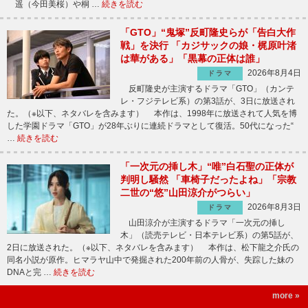
遥（今田美桜）や桐 …
続きを読む
「GTO」“鬼塚”反町隆史らが「告白大作
戦」を決行 「カジサックの娘・梶原叶渚
は華がある」「黒幕の正体は誰」
2026年8月4日
ドラマ
反町隆史が主演するドラマ「GTO」（カンテ
レ・フジテレビ系）の第3話が、3日に放送され
た。（※以下、ネタバレを含みます） 本作は、1998年に放送されて人気を博
した学園ドラマ「GTO」が28年ぶりに連続ドラマとして復活。50代になった“
…
続きを読む
「一次元の挿し木」“唯”白石聖の正体が
判明し騒然 「車椅子だったよね」「宗教
二世の“悠”山田涼介がつらい」
2026年8月3日
ドラマ
山田涼介が主演するドラマ「一次元の挿し
木」（読売テレビ・日本テレビ系）の第5話が、
2日に放送された。（※以下、ネタバレを含みます） 本作は、松下龍之介氏の
同名小説が原作。ヒマラヤ山中で発掘された200年前の人骨が、失踪した妹の
DNAと完 …
続きを読む
more »