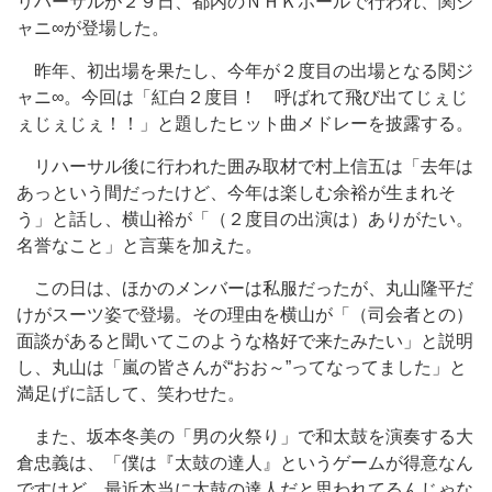
リハーサルが２９日、都内のＮＨＫホールで行われ、関ジ
ャニ∞が登場した。
昨年、初出場を果たし、今年が２度目の出場となる関ジ
ャニ∞。今回は「紅白２度目！ 呼ばれて飛び出てじぇじ
ぇじぇじぇ！！」と題したヒット曲メドレーを披露する。
リハーサル後に行われた囲み取材で村上信五は「去年は
あっという間だったけど、今年は楽しむ余裕が生まれそ
う」と話し、横山裕が「（２度目の出演は）ありがたい。
名誉なこと」と言葉を加えた。
この日は、ほかのメンバーは私服だったが、丸山隆平だ
けがスーツ姿で登場。その理由を横山が「（司会者との）
面談があると聞いてこのような格好で来たみたい」と説明
し、丸山は「嵐の皆さんが“おお～”ってなってました」と
満足げに話して、笑わせた。
また、坂本冬美の「男の火祭り」で和太鼓を演奏する大
倉忠義は、「僕は『太鼓の達人』というゲームが得意なん
ですけど、最近本当に太鼓の達人だと思われてるんじゃな