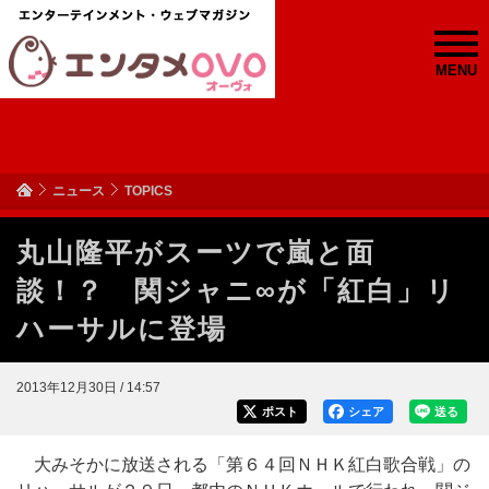
MENU
ニュース
TOPICS
丸山隆平がスーツで嵐と面
談！？ 関ジャニ∞が「紅白」リ
ハーサルに登場
2013年12月30日 / 14:57
ポスト
シェア
送る
大みそかに放送される「第６４回ＮＨＫ紅白歌合戦」の