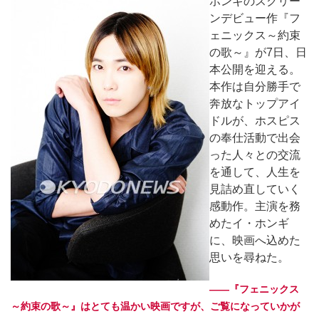
ホンギのスクリー
ンデビュー作『フ
ェニックス～約束
の歌～』が7日、日
本公開を迎える。
本作は自分勝手で
奔放なトップアイ
ドルが、ホスピス
の奉仕活動で出会
った人々との交流
を通して、人生を
見詰め直していく
感動作。主演を務
めたイ・ホンギ
に、映画へ込めた
思いを尋ねた。
――『フェニックス
～約束の歌～』はとても温かい映画ですが、ご覧になっていかが