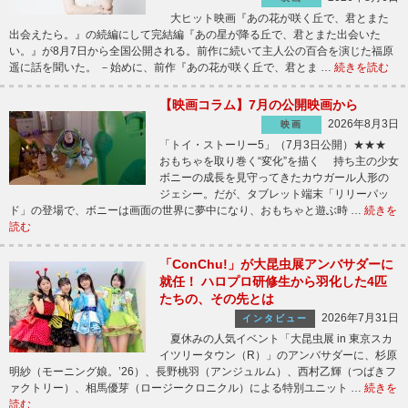
大ヒット映画『あの花が咲く丘で、君とまた
出会えたら。』の続編にして完結編『あの星が降る丘で、君とまた出会いた
い。』が8月7日から全国公開される。前作に続いて主人公の百合を演じた福原
遥に話を聞いた。 －始めに、前作『あの花が咲く丘で、君とま …
続きを読む
【映画コラム】7月の公開映画から
2026年8月3日
映画
「トイ・ストーリー5」（7月3日公開）★★★
おもちゃを取り巻く“変化”を描く 持ち主の少女
ボニーの成長を見守ってきたカウガール人形の
ジェシー。だが、タブレット端末「リリーパッ
ド」の登場で、ボニーは画面の世界に夢中になり、おもちゃと遊ぶ時 …
続きを
読む
「ConChu!」が大昆虫展アンバサダーに
就任！ ハロプロ研修生から羽化した4匹
たちの、その先とは
2026年7月31日
インタビュー
夏休みの人気イベント「大昆虫展 in 東京スカ
イツリータウン（R）」のアンバサダーに、杉原
明紗（モーニング娘。’26）、長野桃羽（アンジュルム）、西村乙輝（つばきフ
ァクトリー）、相馬優芽（ロージークロニクル）による特別ユニット …
続きを
読む