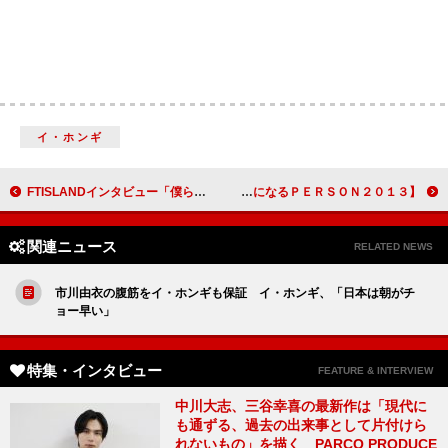
イ・ホンギ
FTISLANDインタビュー「僕らのライブに遊びにおいで！」
【気になるＰＥＲＳＯＮ２０１３】平田薫 ドラマ「ラスト・シンデレラ」
関連ニュース
RELATED NEWS
市川由衣の腹筋をイ・ホンギも保証 イ・ホンギ、「日本は朝がチ
ョー早い」
特集・インタビュー
FEATURE & INTERVIEW
中川大志、三谷幸喜の最新作は「現代に
も通ずる、過去の出来事として片付けら
れないもの」を描く PARCO PRODUCE