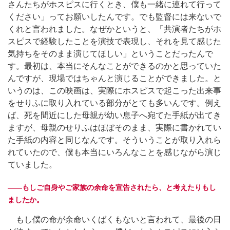
さんたちがホスピスに行くとき、僕も一緒に連れて行って
ください」ってお願いしたんです。でも監督には来ないで
くれと言われました。なぜかというと、「共演者たちがホ
スピスで経験したことを演技で表現し、それを見て感じた
気持ちをそのまま演じてほしい」ということだったんで
す。最初は、本当にそんなことができるのかと思っていた
んですが、現場ではちゃんと演じることができました。と
いうのは、この映画は、実際にホスピスで起こった出来事
をせりふに取り入れている部分がとても多いんです。例え
ば、死を間近にした母親が幼い息子へ宛てた手紙が出てき
ますが、母親のせりふはほぼそのまま、実際に書かれてい
た手紙の内容と同じなんです。そういうことが取り入れら
れていたので、僕も本当にいろんなことを感じながら演じ
ていました。
――もしご自身やご家族の余命を宣告されたら、と考えたりもし
ましたか。
もし僕の命が余命いくばくもないと言われて、最後の日