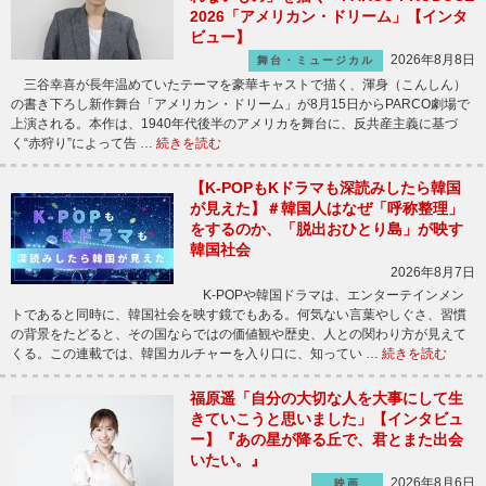
2026「アメリカン・ドリーム」【インタ
ビュー】
2026年8月8日
舞台・ミュージカル
三谷幸喜が長年温めていたテーマを豪華キャストで描く、渾身（こんしん）
の書き下ろし新作舞台「アメリカン・ドリーム」が8月15日からPARCO劇場で
上演される。本作は、1940年代後半のアメリカを舞台に、反共産主義に基づ
く“赤狩り”によって告 …
続きを読む
【K-POPもKドラマも深読みしたら韓国
が見えた】＃韓国人はなぜ「呼称整理」
をするのか、「脱出おひとり島」が映す
韓国社会
2026年8月7日
K-POPや韓国ドラマは、エンターテインメン
トであると同時に、韓国社会を映す鏡でもある。何気ない言葉やしぐさ、習慣
の背景をたどると、その国ならではの価値観や歴史、人との関わり方が見えて
くる。この連載では、韓国カルチャーを入り口に、知ってい …
続きを読む
福原遥「自分の大切な人を大事にして生
きていこうと思いました」【インタビュ
ー】『あの星が降る丘で、君とまた出会
いたい。』
2026年8月6日
映画