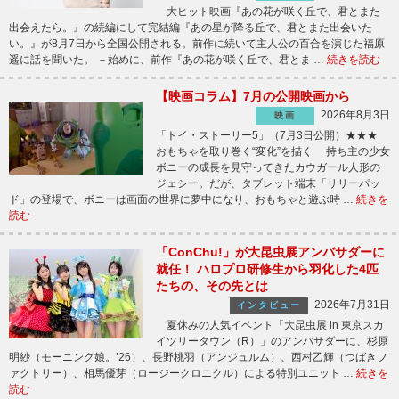
大ヒット映画『あの花が咲く丘で、君とまた
出会えたら。』の続編にして完結編『あの星が降る丘で、君とまた出会いた
い。』が8月7日から全国公開される。前作に続いて主人公の百合を演じた福原
遥に話を聞いた。 －始めに、前作『あの花が咲く丘で、君とま …
続きを読む
【映画コラム】7月の公開映画から
2026年8月3日
映画
「トイ・ストーリー5」（7月3日公開）★★★
おもちゃを取り巻く“変化”を描く 持ち主の少女
ボニーの成長を見守ってきたカウガール人形の
ジェシー。だが、タブレット端末「リリーパッ
ド」の登場で、ボニーは画面の世界に夢中になり、おもちゃと遊ぶ時 …
続きを
読む
「ConChu!」が大昆虫展アンバサダーに
就任！ ハロプロ研修生から羽化した4匹
たちの、その先とは
2026年7月31日
インタビュー
夏休みの人気イベント「大昆虫展 in 東京スカ
イツリータウン（R）」のアンバサダーに、杉原
明紗（モーニング娘。’26）、長野桃羽（アンジュルム）、西村乙輝（つばきフ
ァクトリー）、相馬優芽（ロージークロニクル）による特別ユニット …
続きを
読む