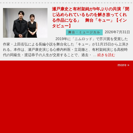
瀬戸康史と有村架純が9年ぶりの共演「閉
じ込められているものを解き放ってくれ
る作品になる」 舞台「キュー」【イン
タビュー】
2026年7月31日
舞台・ミュージカル
2019年に「ニムロッド」で芥川賞を受賞した
作家・上田岳弘による長編小説を舞台化した「キュー」が11月15日から上演さ
れる。本作は、瀬戸康史演じる心療内科医・立花徹と、有村架純演じる高校時
代の同級生・渡辺恭子の人生が交差することで、過去・ …
続きを読む
more »