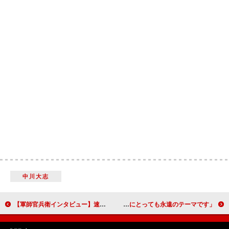
中川大志
【軍師官兵衛インタビュー】速水もこみち「男性からも憧れてもらえるように演じたい」 黒田家家臣・母里太兵衛役
柳葉敏郎、理想のリーダー像を語る 「僕にとっても永遠のテーマです」