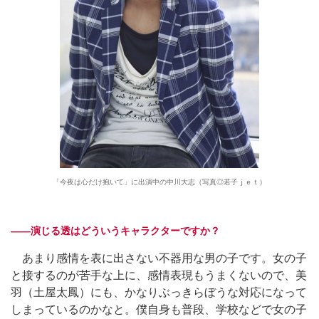
「今夜は心だけ抱いて」に出演中の中川大志（写真◎若子ｊｅｔ）
――演じる透はどういうキャラクターですか？
あまり感情を表に出さない不器用な男の子です。女の子
と接するのが苦手な上に、感情表現もうまくないので、美
羽（土屋太鳳）にも、かなりぶっきらぼうな対応になって
しまっているのかなと。僕自身も普段、学校などで女の子