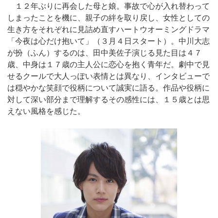
１２年ぶりに再会した母と娘。事故で心が入れ替わって
しまったことを機に、親子の絆を取り戻し、女性としての
生き方をそれぞれに見詰め直すハートウオーミングドラマ
「今夜は心だけ抱いて」（３月４日スタート）。中川大志
が扮（ふん）するのは、田中美佐子演じる見た目は４７
歳、中身は１７歳の主人公に恋心を抱く青年だ。劇中で見
せるクールで大人っぽい表情とは異なり、インタビューで
は穏やかな笑顔で役柄について誠実に語る。作品や役柄に
対して深い部分まで理解するその感性には、１５歳とは思
えない風格を感じた。