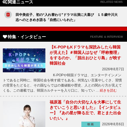
関連ニュース
RELATED NEWS
田中美佐子、初の“入れ替わり”ドラマ出演に大喜び １５歳中川大
志へのときめき語る「自然にいられた」
特集・インタビュー
FEATURE & INTERVIEW
【K-POPもKドラマも深読みしたら韓国
が見えた】＃韓国人はなぜ「呼称整理」
をするのか、「脱出おひとり島」が映す
韓国社会
2026年8月7日
K-POPや韓国ドラマは、エンターテインメン
トであると同時に、韓国社会を映す鏡でもある。何気ない言葉やしぐさ、習慣
の背景をたどると、その国ならではの価値観や歴史、人との関わり方が見えて
くる。この連載では、韓国カルチャーを入り口に、知ってい …
続きを読む
福原遥「自分の大切な人を大事にして生
きていこうと思いました」【インタビュ
ー】『あの星が降る丘で、君とまた出会
いたい。』
2026年8月6日
映画