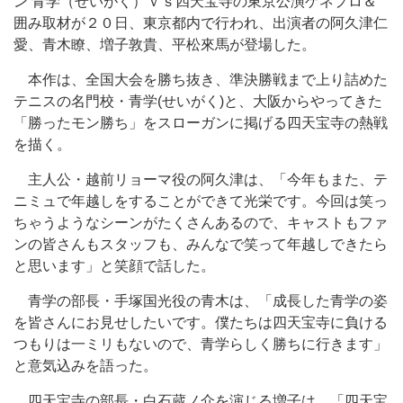
ン 青学（せいがく）ｖｓ四天宝寺の東京公演ゲネプロ＆
囲み取材が２０日、東京都内で行われ、出演者の阿久津仁
愛、青木瞭、増子敦貴、平松來馬が登場した。
本作は、全国大会を勝ち抜き、準決勝戦まで上り詰めた
テニスの名門校・青学(せいがく)と、大阪からやってきた
「勝ったモン勝ち」をスローガンに掲げる四天宝寺の熱戦
を描く。
主人公・越前リョーマ役の阿久津は、「今年もまた、テ
ニミュで年越しをすることができて光栄です。今回は笑っ
ちゃうようなシーンがたくさんあるので、キャストもファ
ンの皆さんもスタッフも、みんなで笑って年越しできたら
と思います」と笑顔で話した。
青学の部長・手塚国光役の青木は、「成長した青学の姿
を皆さんにお見せしたいです。僕たちは四天宝寺に負ける
つもりは一ミリもないので、青学らしく勝ちに行きます」
と意気込みを語った。
四天宝寺の部長・白石蔵ノ介を演じる増子は、「四天宝