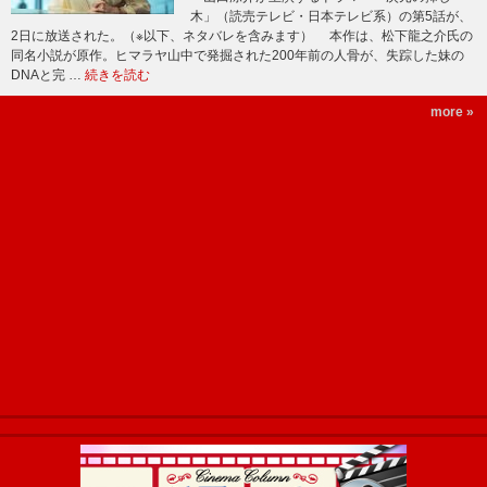
木」（読売テレビ・日本テレビ系）の第5話が、
2日に放送された。（※以下、ネタバレを含みます） 本作は、松下龍之介氏の
同名小説が原作。ヒマラヤ山中で発掘された200年前の人骨が、失踪した妹の
DNAと完 …
続きを読む
more »