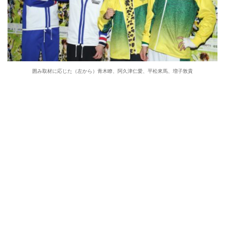
囲み取材に応じた（左から）青木瞭、阿久津仁愛、平松來馬、増子敦貴