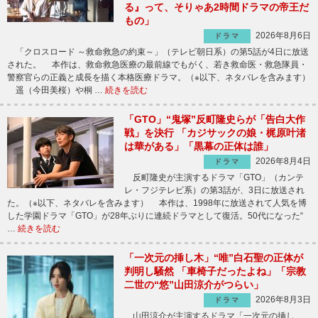
る』って、そりゃあ2時間ドラマの帝王だ
もの」
2026年8月6日
ドラマ
「クロスロード ～救命救急の約束～」（テレビ朝日系）の第5話が4日に放送
された。 本作は、救命救急医療の最前線でもがく、若き救命医・救急隊員・
警察官らの正義と成長を描く本格医療ドラマ。（※以下、ネタバレを含みます）
遥（今田美桜）や桐 …
続きを読む
「GTO」“鬼塚”反町隆史らが「告白大作
戦」を決行 「カジサックの娘・梶原叶渚
は華がある」「黒幕の正体は誰」
2026年8月4日
ドラマ
反町隆史が主演するドラマ「GTO」（カンテ
レ・フジテレビ系）の第3話が、3日に放送され
た。（※以下、ネタバレを含みます） 本作は、1998年に放送されて人気を博
した学園ドラマ「GTO」が28年ぶりに連続ドラマとして復活。50代になった“
…
続きを読む
「一次元の挿し木」“唯”白石聖の正体が
判明し騒然 「車椅子だったよね」「宗教
二世の“悠”山田涼介がつらい」
2026年8月3日
ドラマ
山田涼介が主演するドラマ「一次元の挿し