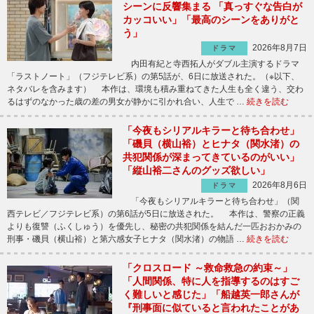
シーンに反響集まる 「真っすぐな告白が
カッコいい」「最高のシーンをありがと
う」
2026年8月7日
ドラマ
内田有紀と寺西拓人がダブル主演するドラマ
「ラストノート」（フジテレビ系）の第5話が、6日に放送された。（※以下、
ネタバレを含みます） 本作は、環境も積み重ねてきた人生も全く違う、交わ
るはずのなかった歳の差の男女が静かに引かれ合い、人生で …
続きを読む
「今夜もシリアルキラーと待ち合わせ」
「磯貝（横山裕）とヒナタ（関水渚）の
共犯関係が深まってきているのがいい」
「縦山裕二さんのグッズ欲しい」
2026年8月6日
ドラマ
「今夜もシリアルキラーと待ち合わせ」（関
西テレビ／フジテレビ系）の第6話が5日に放送された。 本作は、警察の正義
よりも復讐（ふくしゅう）を優先し、秘密の共犯関係を結んだ一匹おおかみの
刑事・磯貝（横山裕）と第六感女子ヒナタ（関水渚）の物語 …
続きを読む
「クロスロード ～救命救急の約束～」
「人間関係、特に人を指導するのはすご
く難しいと感じた」「船越英一郎さんが
『刑事面に似ていると言われたことがあ