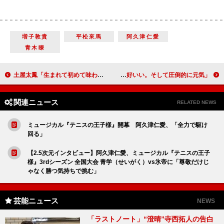
増子敦貴
平松來馬
阿久津仁愛
青木瞭
土屋太鳳「生まれて初めて味わう緊張感」 松坂桃李と有馬記念の枠順抽選会で大役
柳楽優弥“初共演”奥田瑛二の印象を語る 「まずは顔が格好いい。そして圧倒的に元気」
関連ニュース
RELATED NEWS
ミュージカル『テニスの王子様』開幕 阿久津仁愛、「全力で駆け
回る」
【2.5次元インタビュー】阿久津仁愛、ミュージカル『テニスの王子
様』3rdシーズン 全国大会 青学（せいがく）vs氷帝に「尊敬だけじ
ゃなく勝つ気持ちで挑む」
芸能ニュース
NEWS
「ラストノート」“澄晴”寺西拓人の告白