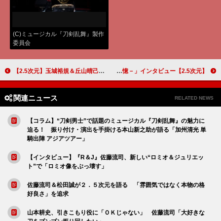
(C)ミュージカル『刀剣乱舞』製作
委員会
【2.5次元】玉城裕規＆丘山晴己インタビュー “逆2.5次元”作品「錆色のアーマ」 −繋ぐ−で「キャラクターを自分の色に染めていきたい」
【2.5次元】太田基裕が語る俳優論「役者は空間とそのときの記憶を提供する仕事」 舞台「囚われのパルマ－失われた記憶－」インタビュー
関連ニュース
RELATED NEWS
【コラム】“刀剣男士”で話題のミュージカル『刀剣乱舞』の魅力に
迫る！ 振り付け・演出を手掛ける本山新之助が語る「加州清光 単
騎出陣 アジアツアー」
【インタビュー】『R＆J』佐藤流司、新しい“ロミオ＆ジュリエッ
ト”で「ロミオ像をぶっ壊す」
佐藤流司＆松田誠が２．５次元を語る 「雰囲気ではなく本物の格
好良さ」を追求
山本耕史、引きこもり役に「ＯＫじゃない」 佐藤流司「大好きな