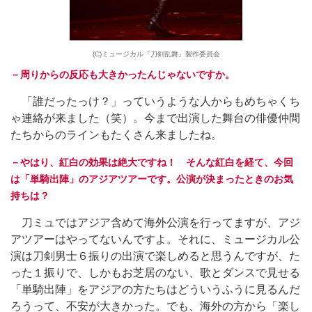
(C)ミュージカル『刀剣乱舞』製作委員会
－周りからの反応も大きかったんじゃないですか。
「誰だったっけ？」っていうような人からもめちゃくち
ゃ連絡が来ました（笑）。今まで出演した舞台の俳優仲間
たちからのラインもたくさん来ましたね。
－やはり、紅白の効果は絶大ですね！ そんな紅白を経て、今回
は「単騎出陣」のアジアツアーです。公演が決まったときのお気
持ちは？
刀ミュではアジア含めて海外公演を行ってますが、アジ
アツアーはやってないんですよ。それに、ミュージカル公
演は刀剣男士６振りの出演で楽しめると思うんですが、た
った１振りで、しかもお芝居のない、歌とダンスで見せる
「単騎出陣」をアジアの方たちはどういうふうに見るんだ
ろうって、不安が大きかった。でも、海外の方から「楽し