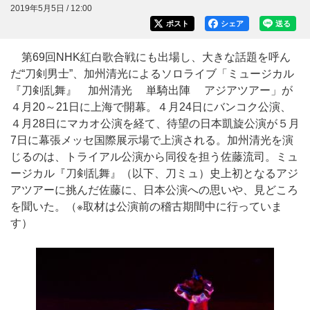
2019年5月5日 / 12:00
ポスト
シェア
送る
第69回NHK紅白歌合戦にも出場し、大きな話題を呼ん
だ“刀剣男士”、加州清光によるソロライブ「ミュージカル
『刀剣乱舞』 加州清光 単騎出陣 アジアツアー」が
４月20～21日に上海で開幕。４月24日にバンコク公演、
４月28日にマカオ公演を経て、待望の日本凱旋公演が５月
7日に幕張メッセ国際展示場で上演される。加州清光を演
じるのは、トライアル公演から同役を担う佐藤流司。ミュ
ージカル『刀剣乱舞』（以下、刀ミュ）史上初となるアジ
アツアーに挑んだ佐藤に、日本公演への思いや、見どころ
を聞いた。（※取材は公演前の稽古期間中に行っていま
す）