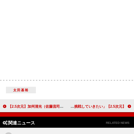
太田基裕
【2.5次元】加州清光（佐藤流司）インタビュー ミュージカル『刀剣乱舞』 加州清光 単騎出陣 アジアツアーを終え日本凱旋公演へ「フルパワーを出し切る」
【2.5次元】エイベックス・エンタテインメント 山浦哲也プロデューサーに聞く舞台制作への思い「何にでも挑戦していきたい」
関連ニュース
RELATED NEWS