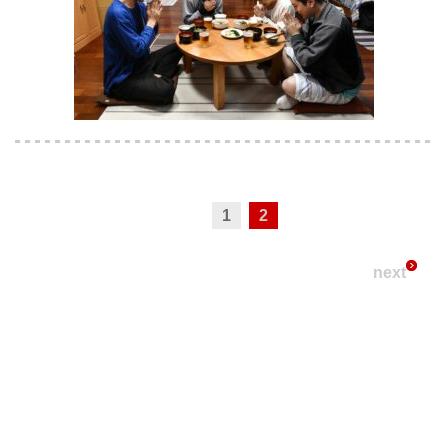
1
2
next