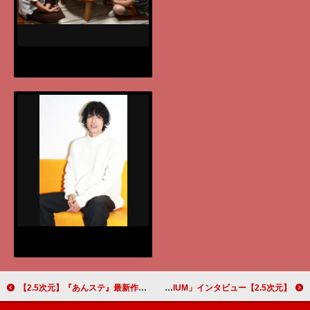
【2.5次元】『あんステ』最新作に出演中！ 注目の若手俳優・渡邉駿輝＆副島和樹が語る、役者としての成長
【2.5次元】吉田広大＆森田桐矢が松本岳に口説きのテクを伝授！ 舞台「私のホストちゃん THE PREMIUM」インタビュー