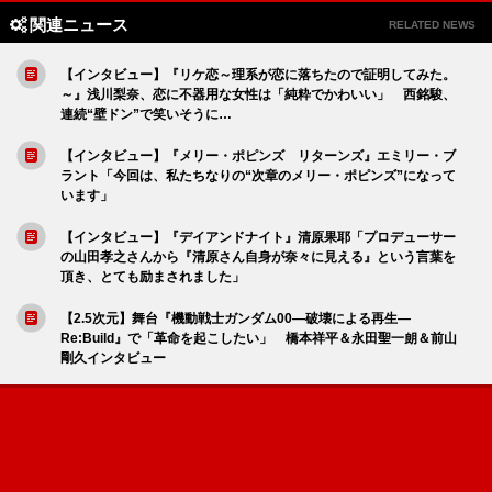
関連ニュース
RELATED NEWS
【インタビュー】『リケ恋～理系が恋に落ちたので証明してみた。
～』浅川梨奈、恋に不器用な女性は「純粋でかわいい」 西銘駿、
連続“壁ドン”で笑いそうに…
【インタビュー】『メリー・ポピンズ リターンズ』エミリー・ブ
ラント「今回は、私たちなりの“次章のメリー・ポピンズ”になって
います」
【インタビュー】『デイアンドナイト』清原果耶「プロデューサー
の山田孝之さんから『清原さん自身が奈々に見える』という言葉を
頂き、とても励まされました」
【2.5次元】舞台『機動戦士ガンダム00—破壊による再生—
Re:Build』で「革命を起こしたい」 橋本祥平＆永田聖一朗＆前山
剛久インタビュー