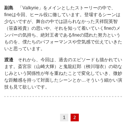
副島
「Valkyrie」をメインとしたストーリーの中で、
fineは今回、ヒール役に徹しています。登場するシーンは
少ないですが、舞台の中では語られなかった天祥院英智
（笹森裕貴）の思いや、それを知って着いていくfineのメ
ンバーの気持ち、絶対王者であるfineの隠れた努力という
ものを、僕たちのパフォーマンスや空気感で伝えていきた
いと思っています。
渡邉
それから、今回は、過去のエピソードも描かれてい
ます。斎宮宗（山崎大輝）と鬼龍紅郎（栁川瑠衣）の幼な
じみという関係性が年を重ねたことで変化していき、微妙
な距離感を持って対面したシーンとか…そういう細かい演
技も見て欲しいです。
1
2