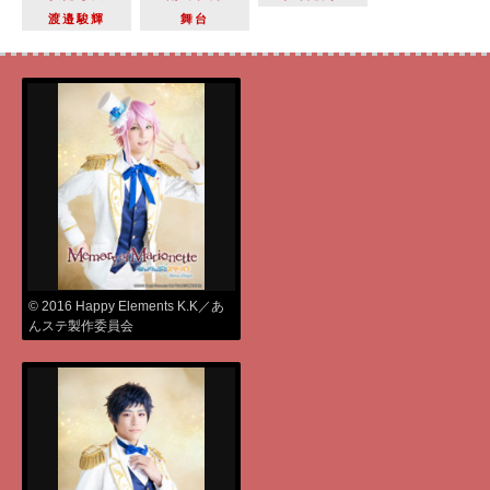
渡邉駿輝
舞台
© 2016 Happy Elements K.K／あ
んステ製作委員会