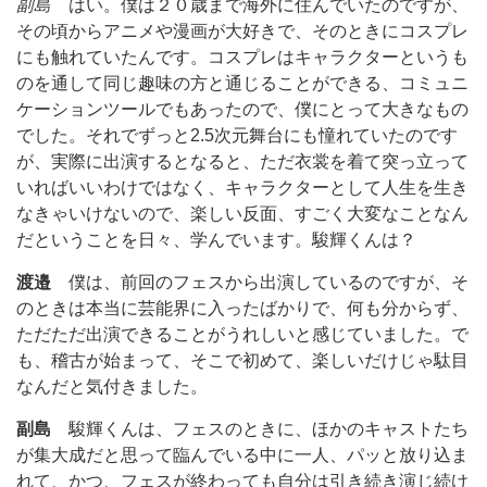
副島
はい。僕は２０歳まで海外に住んでいたのですが、
その頃からアニメや漫画が大好きで、そのときにコスプレ
にも触れていたんです。コスプレはキャラクターというも
のを通して同じ趣味の方と通じることができる、コミュニ
ケーションツールでもあったので、僕にとって大きなもの
でした。それでずっと2.5次元舞台にも憧れていたのです
が、実際に出演するとなると、ただ衣裳を着て突っ立って
いればいいわけではなく、キャラクターとして人生を生き
なきゃいけないので、楽しい反面、すごく大変なことなん
だということを日々、学んでいます。駿輝くんは？
渡邉
僕は、前回のフェスから出演しているのですが、そ
のときは本当に芸能界に入ったばかりで、何も分からず、
ただただ出演できることがうれしいと感じていました。で
も、稽古が始まって、そこで初めて、楽しいだけじゃ駄目
なんだと気付きました。
副島
駿輝くんは、フェスのときに、ほかのキャストたち
が集大成だと思って臨んでいる中に一人、パッと放り込ま
れて、かつ、フェスが終わっても自分は引き続き演じ続け