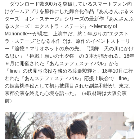
ダウンロード数300万を突破しているスマートフォン向
けゲームアプリを原作にした舞台化作品『あんさんぶるス
ターズ！オン・ステージ』シリーズの最新作『あんさんぶ
るスターズ！エクストラ・ステージ』〜Memory of
Marionette〜が現在、上演中だ。約１年ぶりの“エクスト
ラ・ステージ”となる本作では、原作のイベントストーリ
ー「追憶＊マリオネットの糸の先」「演舞 天の川にかけ
る思い」「挑戦！願いの七夕祭」の３本が描かれる。18年
９月に開催された『あんステフェスティバル』から
「fine」の伏見弓弦役を務める渡邉駿輝と、18年10月に行
われた『あんステフェスティバル』応援上映会で「fine」
の姫宮桃李役として初お披露目された副島和樹が、東京、
京都公演を終えた心境を語った。（※取材時は大阪公演
前）