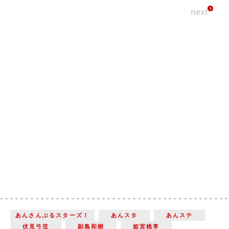
next
あんさんぶるスターズ！
あんスタ
あんステ
伏見弓弦
副島和樹
姫宮桃李