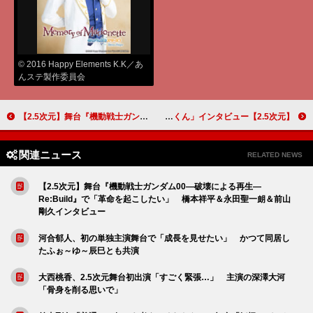
© 2016 Happy Elements K.K／あ
んステ製作委員会
【2.5次元】舞台『機動戦士ガンダム00—破壊による再生—Re:Build』で「革命を起こしたい」 橋本祥平＆永田聖一朗＆前山剛久インタビュー
【2.5次元】黒羽麻璃央、ドラマ初主演に「気付いていなかったことでリラックスして臨めた」 「広告会社、男子寮のおかずくん」インタビュー
関連ニュース
RELATED NEWS
【2.5次元】舞台『機動戦士ガンダム00—破壊による再生—
Re:Build』で「革命を起こしたい」 橋本祥平＆永田聖一朗＆前山
剛久インタビュー
河合郁人、初の単独主演舞台で「成長を見せたい」 かつて同居し
たふぉ～ゆ～辰巳とも共演
大西桃香、2.5次元舞台初出演「すごく緊張…」 主演の深澤大河
「骨身を削る思いで」