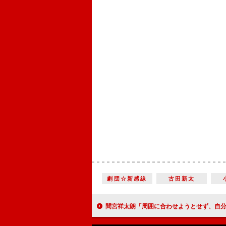
劇団☆新感線
古田新太
間宮祥太朗「周囲に合わせようとせず、自分のペースを保つことを考えていた」“自分らしさ”の大切さを描くアニメ映画に声の出演『不思議の国でアリスと -Dive in Wonder