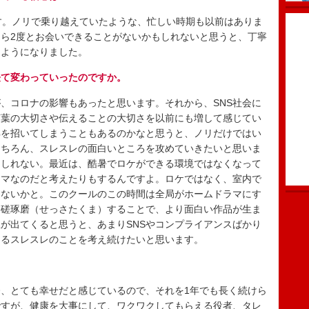
す。ノリで乗り越えていたような、忙しい時期も以前はありま
ら2度とお会いできることがないかもしれないと思うと、丁寧
うようになりました。
経て変わっていったのですか。
、コロナの影響もあったと思います。それから、SNS社会に
言葉の大切さや伝えることの大切さを以前にも増して感じてい
解を招いてしまうこともあるのかなと思うと、ノリだけではい
もちろん、スレスレの面白いところを攻めていきたいと思いま
もしれない。最近は、酷暑でロケができる環境ではなくなって
ラマなのだと考えたりもするんですよ。ロケではなく、室内で
はないかと。このクールのこの時間は全局がホームドラマにす
切磋琢磨（せっさたくま）することで、より面白い作品が生ま
が出てくると思うと、あまりSNSやコンプライアンスばかり
きるスレスレのことを考え続けたいと思います。
、とても幸せだと感じているので、それを1年でも長く続けら
ですが、健康を大事にして、ワクワクしてもらえる役者、タレ