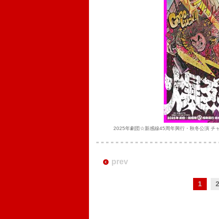
2025年劇団☆新感線45周年興行・秋冬公演 チ
prev
1