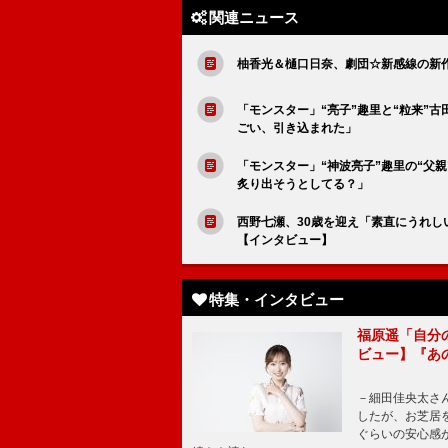
関連ニュース
柚香光＆樋口日奈、劇団☆新感線の新
「モンスター」“亮子”趣里と“粒来”
ごい、引き込まれた」
「モンスター」“神波亮子”趣里の“父
炙り出そうとしてる？」
西野七瀬、30歳を迎え「素直にうれし
【インタビュー】
特集・インタビュー
福原遥「自分
ビュー】『あ
－細田佳央太さ
したが、お芝居
ぐらいの安心感