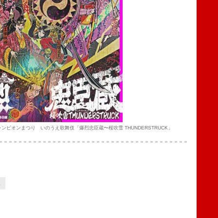
ャンピオンまつり いのうえ歌舞伎「爆烈忠臣蔵〜桜吹雪 THUNDERSTRUCK」
2