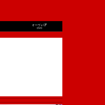
オーヴォ
OVO