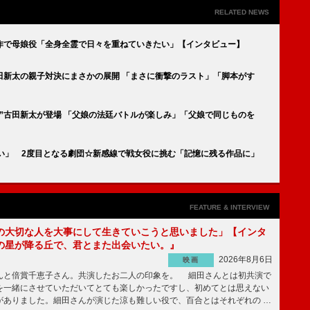
RELATED NEWS
作で母娘役「全身全霊で日々を重ねていきたい」【インタビュー】
古田新太の親子対決にまさかの展開 「まさに衝撃のラスト」「脚本がす
親”古田新太が登場 「父娘の法廷バトルが楽しみ」「父娘で同じものを
い」 2度目となる劇団☆新感線で戦女役に挑む「記憶に残る作品に」
FEATURE & INTERVIEW
の大切な人を大事にして生きていこうと思いました」【インタ
の星が降る丘で、君とまた出会いたい。』
2026年8月6日
映画
んと倍賞千恵子さん。共演したお二人の印象を。 細田さんとは初共演で
を一緒にさせていただいてとても楽しかったですし、初めてとは思えない
がありました。細田さんが演じた涼も難しい役で、百合とはそれぞれの …