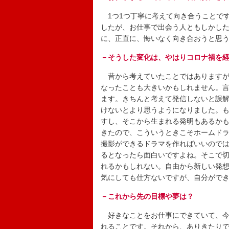
1つ1つ丁寧に考えて向き合うことで
したが、お仕事で出会う人ともしかした
に、正直に、悔いなく向き合おうと思
－そうした変化は、やはりコロナ禍を
昔から考えていたことではありますが
なったことも大きいかもしれません。
ます。きちんと考えて発信しないと誤
けないとより思うようになりました。
すし、そこから生まれる発明もあるか
きたので、こういうときこそホームド
撮影ができるドラマを作ればいいので
るとなったら面白いですよね。そこで
れるかもしれない。自由から新しい発想
気にしても仕方ないですが、自分がで
－これから先の目標や夢は？
好きなことをお仕事にできていて、今
れることです。それから、ありきたり