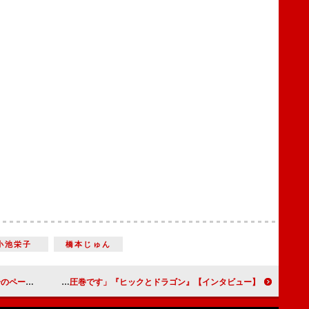
小池栄子
橋本じゅん
land-』【インタビュー】
坂東龍汰「この映画は絶対に映画館で見てほしいです。特にドラゴンライドのシーンは圧巻です」『ヒックとドラゴン』【インタビュー】