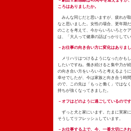
－劇団☆新感線は45周年を迎えますが
ころはありましたか。
みんな同じだと思いますが、疲れが取
なと思いました。女性の場合、更年期
のことを考えて、今からいろいろとケ
は、「大人って健康の話ばっかりして
－お仕事の向き合い方に変化はありま
メリハリはつけるようになったかもし
したいですね。働き続けると集中力が
の向き合い方をいろいろと考えるよう
幸せでしたが、今は家族と向き合う時
ので、この先は「もっと働く」ではな
持ちが強くなってきました。
－オフはどのように過ごしているので
ずっと犬と家にいます。たまに実家に
そうしてリフレッシュしています。
－お仕事する上で、今、一番大切にさ