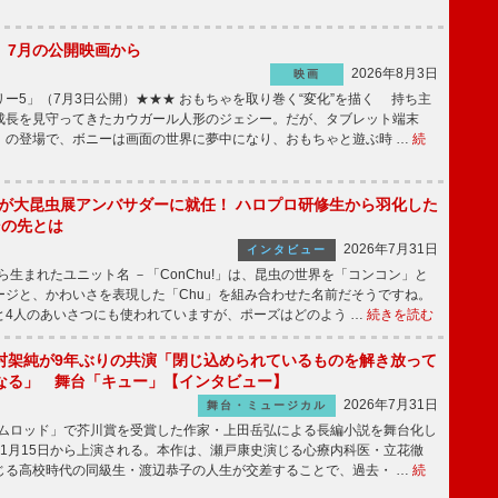
】7月の公開映画から
2026年8月3日
映画
ー5」（7月3日公開）★★★ おもちゃを取り巻く“変化”を描く 持ち主
成長を見守ってきたカウガール人形のジェシー。だが、タブレット端末
」の登場で、ボニーは画面の世界に夢中になり、おもちゃと遊ぶ時 …
続
!」が大昆虫展アンバサダーに就任！ ハロプロ研修生から羽化した
その先とは
2026年7月31日
インタビュー
から生まれたユニット名 －「ConChu!」は、昆虫の世界を「コンコン」と
ージと、かわいさを表現した「Chu」を組み合わせた名前だそうですね。
と4人のあいさつにも使われていますが、ポーズはどのよう …
続きを読む
村架純が9年ぶりの共演「閉じ込められているものを解き放って
なる」 舞台「キュー」【インタビュー】
2026年7月31日
舞台・ミュージカル
ニムロッド」で芥川賞を受賞した作家・上田岳弘による長編小説を舞台化し
11月15日から上演される。本作は、瀬戸康史演じる心療内科医・立花徹
じる高校時代の同級生・渡辺恭子の人生が交差することで、過去・ …
続