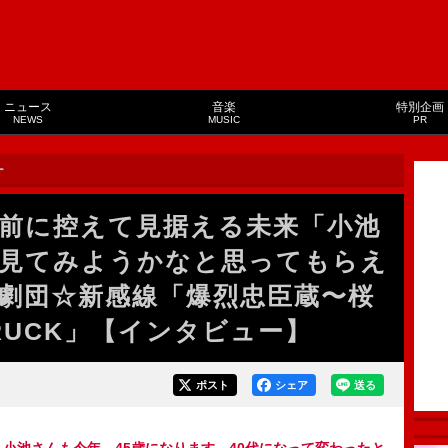
ニュース
音楽
特別企画
NEWS
MUSIC
PR
ー
目前に控えて見据える未来「小池
見てみようかなと思ってもらえ
劇団☆新感線「爆烈忠臣蔵〜桜
TRUCK」【インタビュー】
ポスト
シェア
送る