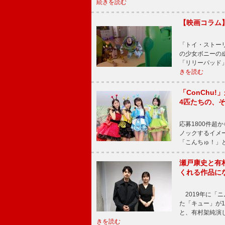
続きを読む
【映画コラム
「トイ・ストーリ
の少女ボニーの
「リリーパッド
きを読む
「ConChu
4匹たちの、
応募1800件超
ノックするイメ
「こんちゅ！」
瀬戸康史と有
くれる作品に
2019年に「
た「キュー」が
と、有村架純演
きを読む