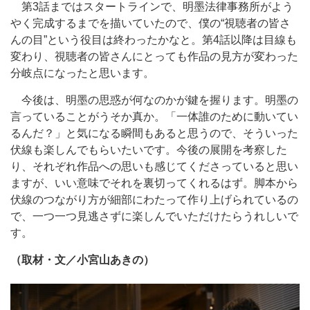
第3話まではスタートラインで、明墨法律事務所がよう
やく完成するまでを描いていたので、僕の“視聴者の皆さ
んの目”という役目は終わったかなと。第4話以降は目線も
変わり、視聴者の皆さんにとっても作品の見方が変わった
分岐点になったと思います。
今後は、明墨の思惑が何なのかが鍵を握ります。明墨の
言っていることがうそか真か。「一体誰のために動いてい
るんだ？」と気になる瞬間もあると思うので、そういった
伏線も楽しんでもらいたいです。今後の展開を考察した
り、それぞれ作品への思いも感じてくださっていると思い
ますが、いい意味でそれを裏切ってくれるはず。脚本から
伏線のつながり方が細部にわたって作り上げられているの
で、一つ一つ見逃さずに楽しんでいただけたらうれしいで
す。
（取材・文／小宮山あきの）