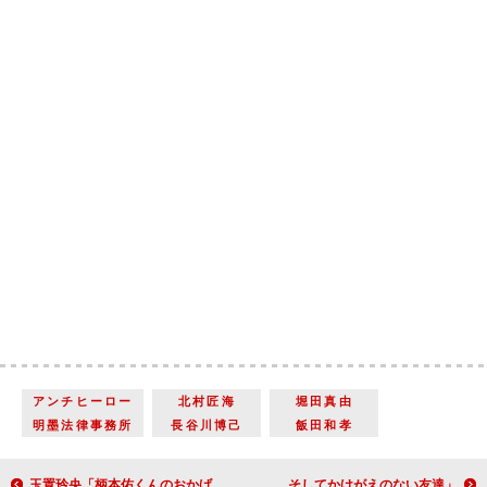
アンチヒーロー
北村匠海
堀田真由
明墨法律事務所
長谷川博己
飯田和孝
玉置玲央「柄本佑くんのおかげで、幸せな気持ちで道兼の最期を迎えられました」強烈な印象を残した藤原道兼役【「光る君へ」インタビュー】
「ジョンは初恋の人、そしてかけがえのない友達」『ジョン・レノン 失われた週末』メイ・パン【インタビュー】