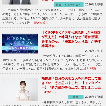
2026年8月8日
舞台・ミュージカル
三谷幸喜が長年温めていたテーマを豪華キャストで描く、渾身（こんしん）
の書き下ろし新作舞台「アメリカン・ドリーム」が8月15日からPARCO劇場で
上演される。本作は、1940年代後半のアメリカを舞台に、反共産主義に基づ
く“赤狩り”によって告 …
続きを読む
【K-POPもKドラマも深読みしたら韓国
が見えた】＃韓国人はなぜ「呼称整理」
をするのか、「脱出おひとり島」が映す
韓国社会
2026年8月7日
▽年齢公開のあとに始まる韓国社会 そして、
最終日前夜。 参加者たちはキャンプファイヤーを囲み、打ち解けたおしゃべ
りの中で、それまで隠してきた年齢と職業を、一人ずつ明かしていく。「実は
◯歳です」の一言ごとに、歓声と悲鳴が上がる。年上だと思 …
続きを読む
福原遥「自分の大切な人を大事にして生
きていこうと思いました」【インタビュ
ー】『あの星が降る丘で、君とまた出会
いたい。』
2026年8月6日
映画
－細田佳央太さんと倍賞千恵子さん。共演した