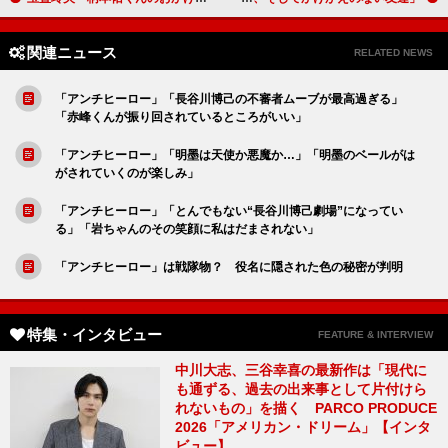
関連ニュース
RELATED NEWS
「アンチヒーロー」「長谷川博己の不審者ムーブが最高過ぎる」
「赤峰くんが振り回されているところがいい」
「アンチヒーロー」「明墨は天使か悪魔か…」「明墨のベールがは
がされていくのが楽しみ」
「アンチヒーロー」「とんでもない“長谷川博己劇場”になってい
る」「岩ちゃんのその笑顔に私はだまされない」
「アンチヒーロー」は戦隊物？ 役名に隠された色の秘密が判明
特集・インタビュー
FEATURE & INTERVIEW
中川大志、三谷幸喜の最新作は「現代に
も通ずる、過去の出来事として片付けら
れないもの」を描く PARCO PRODUCE
2026「アメリカン・ドリーム」【インタ
ビュー】