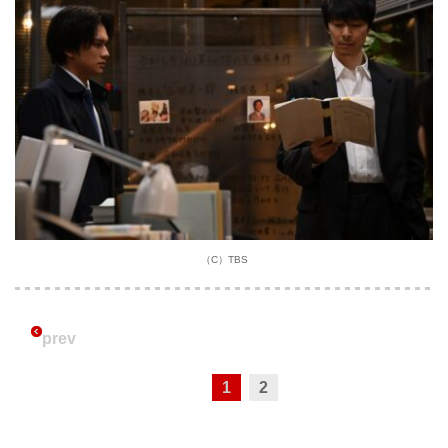
（C）TBS
prev
1
2