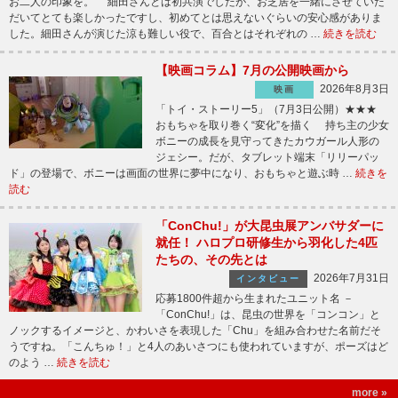
お二人の印象を。 細田さんとは初共演でしたが、お芝居を一緒にさせていた
だいてとても楽しかったですし、初めてとは思えないぐらいの安心感がありま
した。細田さんが演じた涼も難しい役で、百合とはそれぞれの …
続きを読む
【映画コラム】7月の公開映画から
2026年8月3日
映画
「トイ・ストーリー5」（7月3日公開）★★★
おもちゃを取り巻く“変化”を描く 持ち主の少女
ボニーの成長を見守ってきたカウガール人形の
ジェシー。だが、タブレット端末「リリーパッ
ド」の登場で、ボニーは画面の世界に夢中になり、おもちゃと遊ぶ時 …
続きを
読む
「ConChu!」が大昆虫展アンバサダーに
就任！ ハロプロ研修生から羽化した4匹
たちの、その先とは
2026年7月31日
インタビュー
応募1800件超から生まれたユニット名 －
「ConChu!」は、昆虫の世界を「コンコン」と
ノックするイメージと、かわいさを表現した「Chu」を組み合わせた名前だそ
うですね。「こんちゅ！」と4人のあいさつにも使われていますが、ポーズはど
のよう …
続きを読む
more »