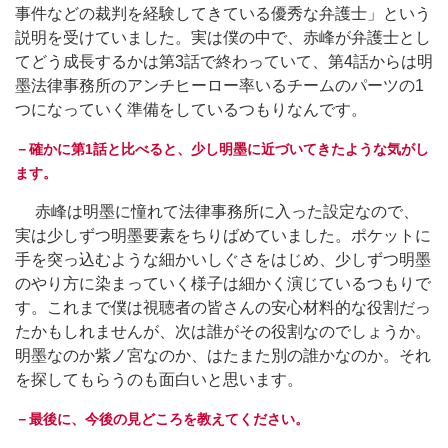
事件などの裁判を経験してきている優秀な弁護士」という
説明を受けていました。実は僕の中で、赤峰が弁護士とし
てどう成長するかは第3話で終わっていて、第4話からは明
墨法律事務所のアンチヒーロー率いるチームのパーツの1
つになっていく準備をしているつもりなんです。
－確かに第1話と比べると、少し明墨に近づいてきたような気がし
ます。
赤峰は明墨に憧れて法律事務所に入った設定なので、
実は少しずつ明墨要素をちりばめていました。ポケットに
手を突っ込むような細かいしぐさをはじめ、少しずつ明墨
のやり方に染まっていく様子は細かく演じているつもりで
す。これまで僕は視聴者の皆さんの安心材料的な役割だっ
たかもしれませんが、次は誰がその役割なのでしょうか。
明墨なのか紫ノ宮なのか、はたまた別の誰かなのか。それ
を探してもらうのも面白いと思います。
－最後に、今後の見どころを教えてください。