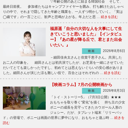
▽年齢公開のあとに始まる韓国社会 そして、
最終日前夜。 参加者たちはキャンプファイヤーを囲み、打ち解けたおしゃべ
りの中で、それまで隠してきた年齢と職業を、一人ずつ明かしていく。「実は
◯歳です」の一言ごとに、歓声と悲鳴が上がる。年上だと思 …
続きを読む
福原遥「自分の大切な人を大事にして生
きていこうと思いました」【インタビュ
ー】『あの星が降る丘で、君とまた出会
いたい。』
2026年8月6日
映画
－細田佳央太さんと倍賞千恵子さん。共演した
お二人の印象を。 細田さんとは初共演でしたが、お芝居を一緒にさせていた
だいてとても楽しかったですし、初めてとは思えないぐらいの安心感がありま
した。細田さんが演じた涼も難しい役で、百合とはそれぞれの …
続きを読む
【映画コラム】7月の公開映画から
2026年8月3日
映画
「トイ・ストーリー5」（7月3日公開）★★★
おもちゃを取り巻く“変化”を描く 持ち主の少女
ボニーの成長を見守ってきたカウガール人形の
ジェシー。だが、タブレット端末「リリーパッ
ド」の登場で、ボニーは画面の世界に夢中になり、おもちゃと遊ぶ時 …
続きを
読む