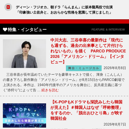
ディーン・フジオカ、朝ドラ「らんまん」に坂本龍馬役で出演
「印象強い土佐弁と、おおらかな性格を意識して演じました」
特集・インタビュー
FEATURE & INTERVIEW
中川大志、三谷幸喜の最新作は「現代に
も通ずる、過去の出来事として片付けら
れないもの」を描く PARCO PRODUCE
2026「アメリカン・ドリーム」【インタ
ビュー】
2026年8月8日
舞台・ミュージカル
三谷幸喜が長年温めていたテーマを豪華キャストで描く、渾身（こんしん）
の書き下ろし新作舞台「アメリカン・ドリーム」が8月15日からPARCO劇場で
上演される。本作は、1940年代後半のアメリカを舞台に、反共産主義に基づ
く“赤狩り”によって告 …
続きを読む
【K-POPもKドラマも深読みしたら韓国
が見えた】＃韓国人はなぜ「呼称整理」
をするのか、「脱出おひとり島」が映す
韓国社会
2026年8月7日