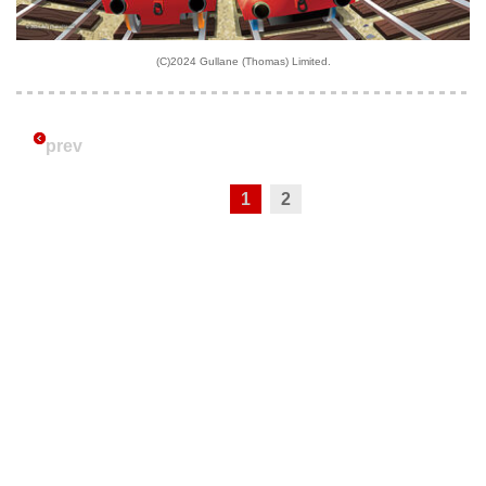
(C)2024 Gullane (Thomas) Limited.
prev
1
2