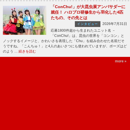
「ConChu!」が大昆虫展アンバサダーに
就任！ ハロプロ研修生から羽化した4匹
たちの、その先とは
2026年7月31日
インタビュー
応募1800件超から生まれたユニット名 －
「ConChu!」は、昆虫の世界を「コンコン」と
ノックするイメージと、かわいさを表現した「Chu」を組み合わせた名前だそ
うですね。「こんちゅ！」と4人のあいさつにも使われていますが、ポーズはど
のよう …
続きを読む
more »