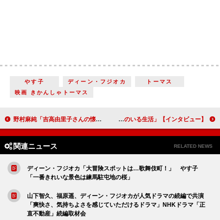
やす子
ディーン・フジオカ
トーマス
映画 きかんしゃトーマス
野村麻純「吉高由里子さんの懐の深さに甘えています」 大河ドラマ初出演で主人公まひろの友人さわを好演【「光る君へ」インタビュー】
若手注目俳優の佐藤瑠雅＆坂井翔、「どこにでもいる男の子たちの何気ない生活を描いた」“じれキュン”ラブストーリー「彼のいる生活」【インタビュー】
関連ニュース
RELATED NEWS
ディーン・フジオカ「大冒険スポットは…歌舞伎町！」 やす子
「一番きれいな景色は練馬駐屯地の桜」
山下智久、福原遥、ディーン・フジオカが人気ドラマの続編で共演
「爽快さ、気持ちよさを感じていただけるドラマ」NHKドラマ「正
直不動産」続編取材会