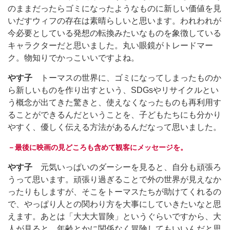
のままだったらゴミになったようなものに新しい価値を見
いだすウィフの存在は素晴らしいと思います。われわれが
今必要としている発想の転換みたいなものを象徴している
キャラクターだと思いました。丸い眼鏡がトレードマー
ク。物知りでかっこいいですよね。
やす子
トーマスの世界に、ゴミになってしまったものか
ら新しいものを作り出すという、SDGsやリサイクルとい
う概念が出てきた驚きと、使えなくなったものも再利用す
ることができるんだということを、子どもたちにも分かり
やすく、優しく伝える方法があるんだなって思いました。
－最後に映画の見どころも含めて観客にメッセージを。
やす子
元気いっぱいのダーシーを見ると、自分も頑張ろ
うって思います。頑張り過ぎることで外の世界が見えなか
ったりもしますが、そこをトーマスたちが助けてくれるの
で、やっぱり人との関わり方を大事にしていきたいなと思
えます。あとは「大大大冒険」というぐらいですから、大
人が見ると、年齢とかに関係なく冒険してもいいんだと思