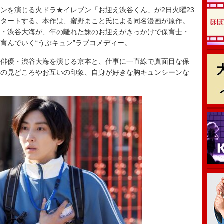
を演じる火ドラ★イレブン「お迎え渋谷くん」が2日火曜23
スタートする。本作は、蜜野まこと氏による同名漫画が原作。
優・渋谷大海が、年の離れた妹のお迎えがきっかけで保育士・
育んでいく“うぶキュン”ラブコメディー。
俳優・渋谷大海を演じる京本と、仕事に一直線で真面目な保
マの見どころやお互いの印象、自身が好きな胸キュンシーンな