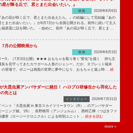
の星が降る丘で、君とまた出会いたい。』
2026年8月6日
映画
あの花が咲く丘で、君とまた出会えたら。』の続編にして完結編『あの
君とまた出会いたい。』が8月7日から全国公開される。前作に続いて主人
た福原遥に話を聞いた。 －始めに、前作『あの花が咲く丘で、君とま …
】7月の公開映画から
2026年8月3日
映画
ー5」（7月3日公開）★★★ おもちゃを取り巻く“変化”を描く 持ち主
成長を見守ってきたカウガール人形のジェシー。だが、タブレット端末
」の登場で、ボニーは画面の世界に夢中になり、おもちゃと遊ぶ時 …
続
!」が大昆虫展アンバサダーに就任！ ハロプロ研修生から羽化した
その先とは
2026年7月31日
インタビュー
ベント「大昆虫展 in 東京スカイツリータウン（R）」のアンバサダー
モーニング娘。’26）、長野桃羽（アンジュルム）、西村乙輝（つばきファ
馬優芽（ロージークロニクル）による特別ユニット …
続きを読む
more »