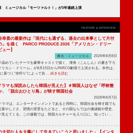
演 ミュージカル「モーツァルト！」が3年連続上演
FEATURE & INTERVIEW
谷幸喜の最新作は「現代にも通ずる、過去の出来事として片付
」を描く PARCO PRODUCE 2026「アメリカン・ドリー
ビュー】
2026年8月8日
舞台・ミュージカル
温めていたテーマを豪華キャストで描く、渾身（こんしん）の書き下ろ
リカン・ドリーム」が8月15日からPARCO劇場で上演される。本作は、
に基づく“赤狩り”によって告 …
続きを読む
もKドラマも深読みしたら韓国が見えた】＃韓国人はなぜ「呼称整
か、「脱出おひとり島」が映す韓国社会
2026年8月7日
国ドラマは、エンターテインメントであると同時に、韓国社会を映す鏡でも
言葉やしぐさ、習慣の背景をたどると、その国ならではの価値観や歴史、
が見えてくる。この連載では、韓国カルチャーを入り口に、知ってい …
の大切な人を大事にして生きていこうと思いました」【インタ