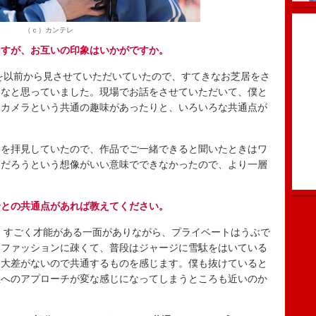
（ｃ）カンテレ
ますが、お互いの印象はいかがですか。
を以前から見させていただいていたので、すてきなお芝居をさ
いなと思っていました。現場でお話をさせていただいて、僕と
、カメラという共通の趣味があったりと、いろいろな共通点が
んを拝見していたので、作品でご一緒できると聞いたときはワ
んだろうという想像がいい意味でできなかったので、より一層
身との共通点があれば教えてください。
、すごく才能がある一面がありながら、プライベートはうぶで
。ファッションに疎くて、普段はジャージに雪駄をはいている
と大差がないので共通するものを感じます。僕も抜けていると
性へのアプローチが変な感じになってしまうところも近いのか