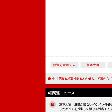
お迎え渋谷くん
京本大我
中川晃教＆相葉裕樹＆木内健人、初演から「どう“進化”させていくのか」 ミュージカル「CROSS ROAD」2年ぶりの再演
関連ニュース
京本大我、感情が出ないイケメン俳優
したキュンを投影して演じる渋谷くん