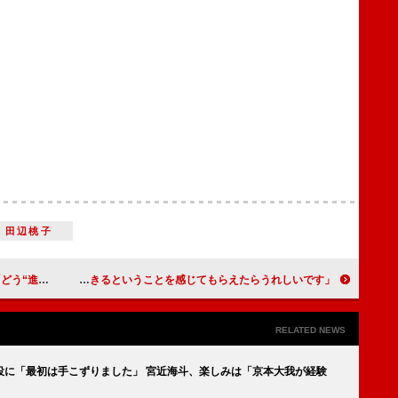
田辺桃子
に挑む【インタビュー】
「この映画を見て、人間は変わることができるということを感じてもらえたらうれしいです」レベッカ・ミラー監督『ブルックリンでオペラを』【インタビュー】
RELATED NEWS
役に「最初は手こずりました」 宮近海斗、楽しみは「京本大我が経験
」