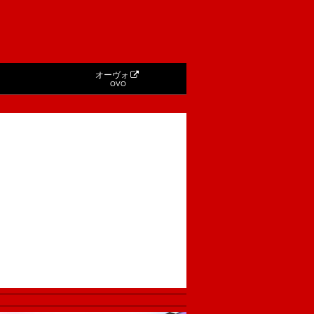
オーヴォ
OVO