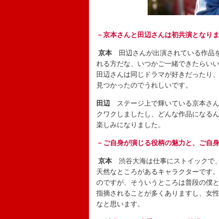
－京本さんと田辺さんは初共演となり
京本
田辺さんが出演されている作品
れる方だな、いつかご一緒できたらい
田辺さんは同じドラマが好きだったり
見つかったのでうれしいです。
田辺
ステージ上で輝いている京本さ
クワクしましたし、どんな作品になる
楽しみになりました。
－ご自身が演じる役柄の魅力と、ご自
京本
渋谷大海は仕事にストイックで
天然なところがあるキャラクターです
のですが、そういうところは普段の僕
指摘されることが多くありますし、女
なと思います。