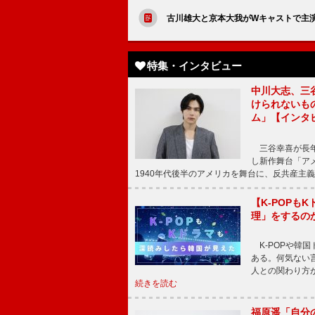
古川雄大と京本大我がWキャストで主
特集・インタビュー
中川大志、三
けられないもの
ム」【インタ
三谷幸喜が長年
し新作舞台「アメ
1940年代後半のアメリカを舞台に、反共産主義
【K-POP
理」をするの
K-POPや韓
ある。何気ない
人との関わり方
続きを読む
福原遥「自分