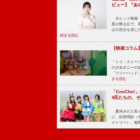
ビュー】『あ
大ヒット映画『
星が降る丘で、
公の百合を演じ
続きを読む
【映画コラム
「トイ・ストーリ
の少女ボニーの
「リリーパッド
きを読む
「ConChu
4匹たちの、
夏休みの人気イ
に、杉原明紗（
クトリー）、相