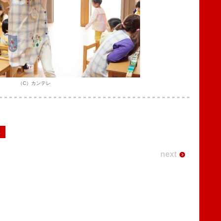
（C）カンテレ
2
next