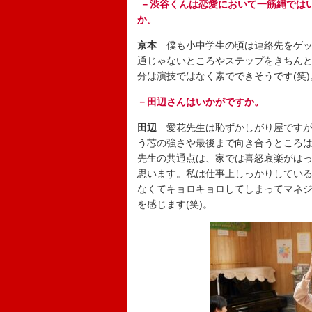
－
渋谷くんは恋愛において一筋縄では
か。
京本
僕も小中学生の頃は連絡先をゲッ
通じゃないところやステップをきちん
分は演技ではなく素でできそうです(笑)
－田辺さんはいかがですか。
田辺
愛花先生は恥ずかしがり屋ですが
う芯の強さや最後まで向き合うところ
先生の共通点は、家では喜怒哀楽がは
思います。私は仕事上しっかりしてい
なくてキョロキョロしてしまってマネ
を感じます(笑)。