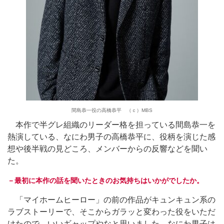
間島恭一役の高橋恭平 （ｃ）MBS
本作で半グレ組織のリーダー格を担っている間島恭一を
熱演している、なにわ男子の高橋恭平に、役柄を演じた感
想や後半戦の見どころ、メンバーからの反響などを聞い
た。
－最初に本作の話を聞いたときのお気持ちはいかがでしたか。
「マイホームヒーロー」の前の作品がキュンキュン系の
ラブストーリーで、そこからガラッと変わった役をいただ
けたので、いいギャップやなと思いました。なにわ男子は