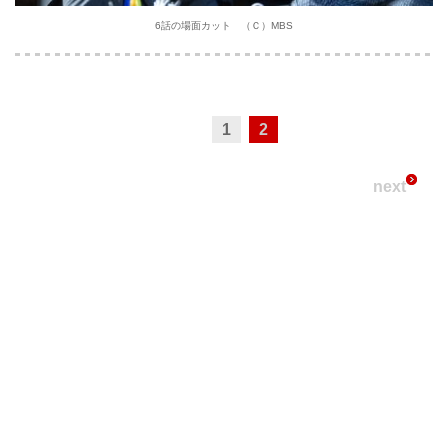
6話の場面カット （Ｃ）MBS
1
2
next