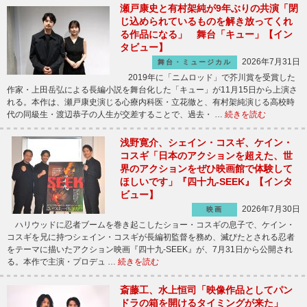
瀬戸康史と有村架純が9年ぶりの共演「閉
じ込められているものを解き放ってくれ
る作品になる」 舞台「キュー」【イン
タビュー】
2026年7月31日
舞台・ミュージカル
2019年に「ニムロッド」で芥川賞を受賞した
作家・上田岳弘による長編小説を舞台化した「キュー」が11月15日から上演さ
れる。本作は、瀬戸康史演じる心療内科医・立花徹と、有村架純演じる高校時
代の同級生・渡辺恭子の人生が交差することで、過去・ …
続きを読む
浅野寛介、シェイン・コスギ、ケイン・
コスギ「日本のアクションを超えた、世
界のアクションをぜひ映画館で体験して
ほしいです」『四十九-SEEK』【インタ
ビュー】
2026年7月30日
映画
ハリウッドに忍者ブームを巻き起こしたショー・コスギの息子で、ケイン・
コスギを兄に持つシェイン・コスギが長編初監督を務め、滅びたとされる忍者
をテーマに描いたアクション映画『四十九-SEEK』が、7月31日から公開され
る。本作で主演・プロデュ …
続きを読む
斎藤工、水上恒司「映像作品としてパン
ドラの箱を開けるタイミングが来た」