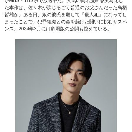
がMBS・TBS系で放送中だ。人気の同名漫画を実写化し
た本作は、佐々木が演じるごく普通のお父さんだった鳥栖
哲雄が、ある日、娘の彼氏を殺して「殺人犯」になってし
まったことで、犯罪組織との命を懸けた闘いに挑むサスペ
ンス。2024年3月には劇場版の公開も控えている。