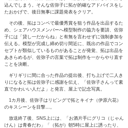
込んでしまう。そんな佐弥子に拓が的確なアドバイスをし
たおかげで、後日無事に課題発表をクリア。
その後、拓はコンペで最優秀賞を狙う作品を出品するた
め、シェアハウスメンバーへ模型制作の協力を要請、佐弥
子には「貸し一だからね」と有無を言わせずに強制参加を
伝える。模型が完成し締め切り間近に、既出の作品でコン
セプトが類似しているものがあることが発覚、拓は出品を
あきらめるが、佐弥子の言葉で拓は制作を一からやり直す
ことを決断。
ギリギリに間に合った作品の提出後、打ち上げで二人き
りになると拓は佐弥子に感謝を伝え、「佐弥子さんって素
直でかわいい人だよ」と発言、屋上で記念写真。
1カ月後、佐弥子はリビングで拓とキイナ（伊原六花）
のキスシーンを目撃…。
放送終了後、SNS上には、「お酒片手にグリコ（じゃん
けん）は青春だわ」「（拓が）朝5時に屋上に誘ったり、