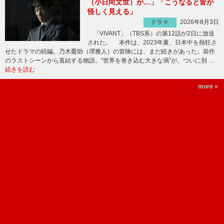
（小日向文世）が…」「こうなると皆が
怪しく見える」
2026年8月3日
ドラマ
「VIVANT」（TBS系）の第12話が2日に放送
された。 本作は、2023年夏、日本中を熱狂さ
せたドラマの続編。乃木憂助（堺雅人）の冒険には、まだ続きがあった。前作
のラストシーンから直結する物語。“世界を巻き込む大きな渦”が、ついに別 …
続きを読む
more »