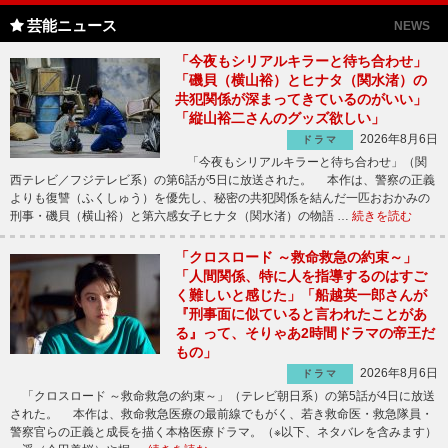
芸能ニュース
NEWS
「今夜もシリアルキラーと待ち合わせ」
「磯貝（横山裕）とヒナタ（関水渚）の
共犯関係が深まってきているのがいい」
「縦山裕二さんのグッズ欲しい」
2026年8月6日
ドラマ
「今夜もシリアルキラーと待ち合わせ」（関
西テレビ／フジテレビ系）の第6話が5日に放送された。 本作は、警察の正義
よりも復讐（ふくしゅう）を優先し、秘密の共犯関係を結んだ一匹おおかみの
刑事・磯貝（横山裕）と第六感女子ヒナタ（関水渚）の物語 …
続きを読む
「クロスロード ～救命救急の約束～」
「人間関係、特に人を指導するのはすご
く難しいと感じた」「船越英一郎さんが
『刑事面に似ていると言われたことがあ
る』って、そりゃあ2時間ドラマの帝王だ
もの」
2026年8月6日
ドラマ
「クロスロード ～救命救急の約束～」（テレビ朝日系）の第5話が4日に放送
された。 本作は、救命救急医療の最前線でもがく、若き救命医・救急隊員・
警察官らの正義と成長を描く本格医療ドラマ。（※以下、ネタバレを含みます）