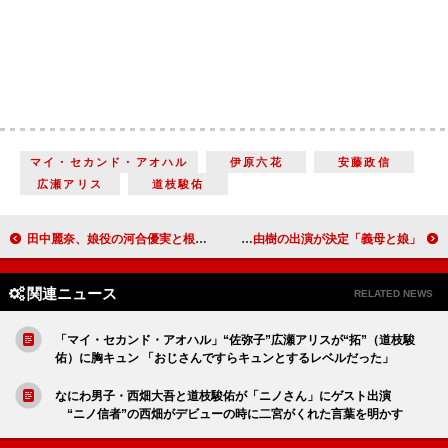
マイ・セカンド・アオハル
伊原六花
安藤政信
広瀬アリス
道枝駿佑
田中麗奈、娘役の河合優実と根本真陽に「難しいテーマに真っすぐに丁寧に向き合う姿が尊い」 宗教2世をテーマにしたドラマで母娘役を熱演
「義母と娘」新年SPで“みゆき”上白石萌歌が結婚宣言!? “大樹”井之脇海の母親役で松下由樹の出演が決定
関連ニュース
RELATED NEWS
「マイ・セカンド・アオハル」“佐弥子”広瀬アリスが“拓”（道枝駿
佑）に胸キュン 「おじさんですらキュンとするレベルだった」
なにわ男子・西畑大吾と道枝駿佑が「ニノさん」にゲスト出演
“ニノ信者”の西畑がデビューの時に二宮がくれた言葉を明かす