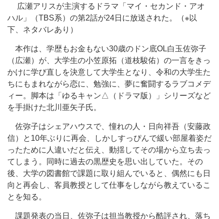
広瀬アリスが主演するドラマ「マイ・セカンド・アオ
ハル」（TBS系）の第2話が24日に放送された。（※以
下、ネタバレあり）
本作は、学歴もお金もない30歳のドン底OL白玉佐弥子
（広瀬）が、大学生の小笠原拓（道枝駿佑）の一言をきっ
かけに学び直しを決意して大学生となり、令和の大学生た
ちにもまれながら恋に、勉強に、夢に奮闘するラブコメデ
ィー。脚本は「ゆるキャン△（ドラマ版）」シリーズなど
を手掛けた北川亜矢子氏。
佐弥子はシェアハウスで、憧れの人・日向祥吾（安藤政
信）と10年ぶりに再会、しかしすっぴんで緩い部屋着姿だ
ったために人違いだと伝え、動揺してその場から立ち去っ
てしまう。同時に過去の黒歴史を思い出していた。その
後、大学の図書館で課題に取り組んでいると、偶然にも日
向と再会し、客員教授として仕事をしながら教えているこ
とを知る。
課題発表の当日、佐弥子は担当教授から酷評され、落ち