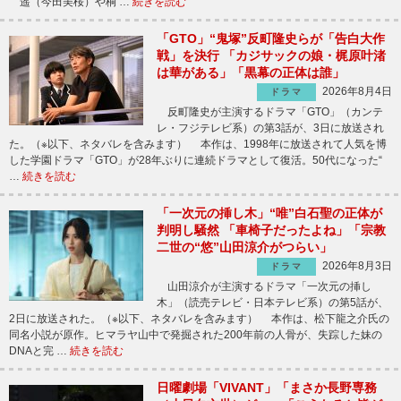
遥（今田美桜）や桐 …
続きを読む
「GTO」“鬼塚”反町隆史らが「告白大作
戦」を決行 「カジサックの娘・梶原叶渚
は華がある」「黒幕の正体は誰」
2026年8月4日
ドラマ
反町隆史が主演するドラマ「GTO」（カンテ
レ・フジテレビ系）の第3話が、3日に放送され
た。（※以下、ネタバレを含みます） 本作は、1998年に放送されて人気を博
した学園ドラマ「GTO」が28年ぶりに連続ドラマとして復活。50代になった“
…
続きを読む
「一次元の挿し木」“唯”白石聖の正体が
判明し騒然 「車椅子だったよね」「宗教
二世の“悠”山田涼介がつらい」
2026年8月3日
ドラマ
山田涼介が主演するドラマ「一次元の挿し
木」（読売テレビ・日本テレビ系）の第5話が、
2日に放送された。（※以下、ネタバレを含みます） 本作は、松下龍之介氏の
同名小説が原作。ヒマラヤ山中で発掘された200年前の人骨が、失踪した妹の
DNAと完 …
続きを読む
日曜劇場「VIVANT」「まさか長野専務