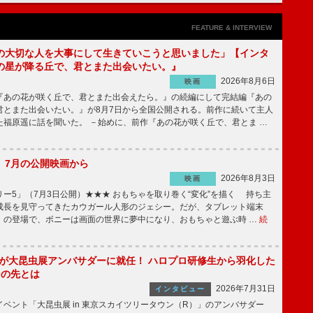
FEATURE & INTERVIEW
の大切な人を大事にして生きていこうと思いました」【インタ
の星が降る丘で、君とまた出会いたい。』
2026年8月6日
映画
あの花が咲く丘で、君とまた出会えたら。』の続編にして完結編『あの
君とまた出会いたい。』が8月7日から全国公開される。前作に続いて主人
た福原遥に話を聞いた。 －始めに、前作『あの花が咲く丘で、君とま …
】7月の公開映画から
2026年8月3日
映画
ー5」（7月3日公開）★★★ おもちゃを取り巻く“変化”を描く 持ち主
成長を見守ってきたカウガール人形のジェシー。だが、タブレット端末
」の登場で、ボニーは画面の世界に夢中になり、おもちゃと遊ぶ時 …
続
!」が大昆虫展アンバサダーに就任！ ハロプロ研修生から羽化した
その先とは
2026年7月31日
インタビュー
ベント「大昆虫展 in 東京スカイツリータウン（R）」のアンバサダー