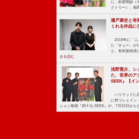
に、杉原明紗（
クトリー）、相
瀬戸康史と有
くれる作品に
2019年に「
た「キュー」が
と、有村架純演
きを読む
浅野寛介、シ
た、世界のア
SEEK』【イ
ハリウッドに忍
に持つシェイン
ション映画『四十九-SEEK』が、7月31日か