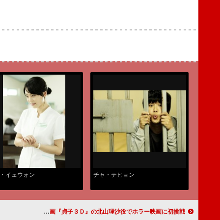
・イェウォン
チャ・テヒョン
高良光莉さん 映画『貞子３Ｄ』の北山理沙役でホラー映画に初挑戦