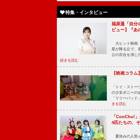
特集・インタビュー
福原遥「自分
ビュー】『あ
大ヒット映画『
星が降る丘で、
公の百合を演じ
続きを読む
【映画コラム
「トイ・ストーリ
の少女ボニーの
「リリーパッド
きを読む
「ConChu
4匹たちの、
夏休みの人気イ