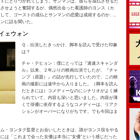
ストにとりつかれてしまう。サンマンは、彼らを成仏させるた
就させようと奮闘するが、偶然出会った看護師のヨンス（カ
たして、ゴーストの成仏とサンマンの恋愛は成就するのか…。
ォンに話を聞いた。
イェウォン
Ｑ．出演したきっかけ、脚本を読んで受けた印象
は？
チャ・テヒョン：僕にとっては『過速スキャンダ
ル』以来、２年ぶりの映画出演でしたが、『チャ
ンプ（原題）』の話が先行していたので、この映
画の撮影には途中から入りました。（脚本を読ん
だときには）コメディーなのにシナリオがよく練
られていて、内容も深いと思いました。内容が薄
くて俳優に依存するようなコメディーは、リアク
ションがオーバーになりがちです。でも今回はま
キム・ヨンタク監督とお会いしたときは、誰がヨンス役をやる
には「これまで会った女優は本当に“女優”という感じだった