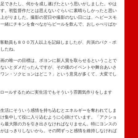
満足できたし、何かを成し遂げたという思いがしました。やは
ます。初監督作だとは思えないぐらいに素晴らしかったと思い
り上がりました。撮影の翌日や撮影のない日には、ヘビースモ
と一緒にチキンを食べながらビールを飲んで、おしゃべりばか
観客動員も８００万人以上を記録しましたが、共演のパク・ポ
ましたね。
映画の唯一の目標は、ポヨンに新人賞を取らせるということで
いないとダメだったんですが、その後のイベントや舞台あいさ
 ワン・ソクヒョンはどこ？」という意見が多くて、大変でし
トロールするために実生活でもそういう雰囲気作りをします
私生活にそういう感情を持ち込むとエネルギーを奪われてしま
だけ集中して役に入り込むように心掛けています。「アクショ
から最大限の力を引き出さなければなりません。特にヨンスの
しがはっきりしないから。その間ずっと感情を維持しなければ