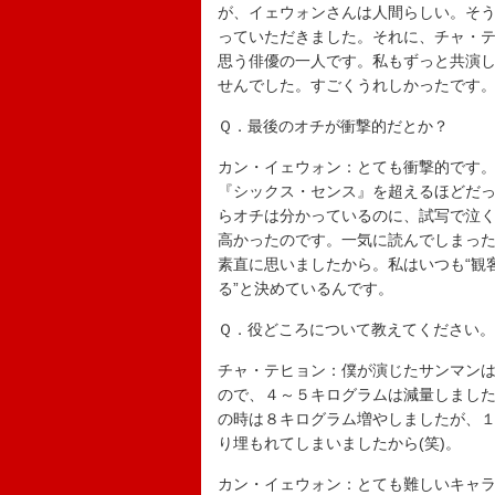
が、イェウォンさんは人間らしい。そ
っていただきました。それに、チャ・
思う俳優の一人です。私もずっと共演
せんでした。すごくうれしかったです
Ｑ．最後のオチが衝撃的だとか？
カン・イェウォン：とても衝撃的です
『シックス・センス』を超えるほどだ
らオチは分かっているのに、試写で泣
高かったのです。一気に読んでしまっ
素直に思いましたから。私はいつも“観
る”と決めているんです。
Ｑ．役どころについて教えてください。
チャ・テヒョン：僕が演じたサンマン
ので、４～５キログラムは減量しました
の時は８キログラム増やしましたが、
り埋もれてしまいましたから(笑)。
カン・イェウォン：とても難しいキャ