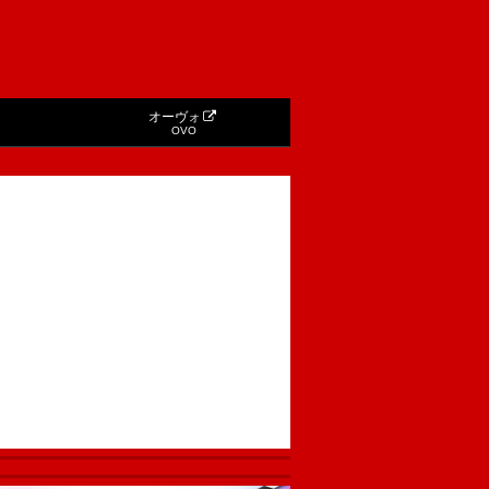
オーヴォ
OVO