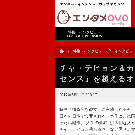
特集・インタビュー
FEATURE & INTERVIEW
特集・インタビュー
インタビュ
チャ・テヒョン＆カ
センス』を超えるオ
2012年5月11日 / 18:17
映画『猟奇的な彼女』に主演したチャ
日から日本で公開される。本作は、韓
った話題作。“人生の孤独”と“大切な
チャ・テヒョン演じるさえない男サン