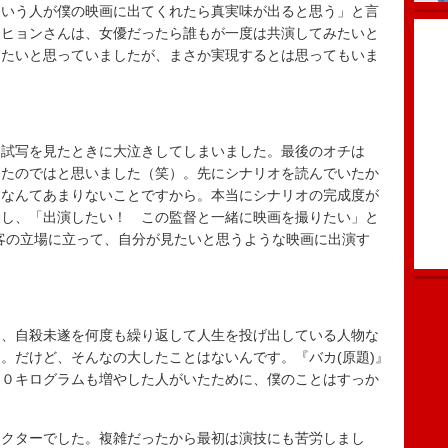
ういう人が僕の映画に出てくれたら真実味が出ると思う」と言
テヒョンさんは、女優だったら誰もが一度は共演してみたいと
したいと思っていましたが、まさか実現するとは思ってもいま
。
。試写を見たときに大泣きしてしまいました。最後のオチは
ったのではと思いました（笑）。先にシナリオを読んでいたか
くなんてあまりないことですから。本当にシナリオの完成度が
たし、「出演したい！ この監督と一緒に映画を撮りたい」と
客の立場に立って、自分が見たいと思うような映画に出演す
は、自殺未遂を何度も繰り返して人生を投げ出している人物な
。だけど、そんなの大したことはないんです。『バカ(原題)』
１０キログラムも増やした人がいたために、僕のことはすっか
ラクターでした。複雑だったから最初は演技にも苦労しまし