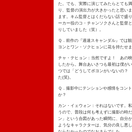
た。でも、実際に演じてみたらとても
り、監督の演出力が大きかったと思い
ます。キム監督とはくだらない話で盛
ーカー役のコ・チャンソクさんと監督
りしていました（笑）。
Ｑ．前作の『過速スキャンダル』では
ヨンとワン・ソクヒョンに花を持たせ
チャ・テヒョン：当然ですよ！ あの
したから。舞台あいさつも最初は僕が
つでは「どうしてポヨンがいないの？
た(笑)。
Ｑ．撮影中にテンションや感情をコン
か？
カン・イェウォン：それはないです。
うので、普段は何も考えずに撮影の時
ン」という合図があった瞬間に、自分
ようなキャラクターは、気分の良し悪
ならなかったのでなおさらでした。