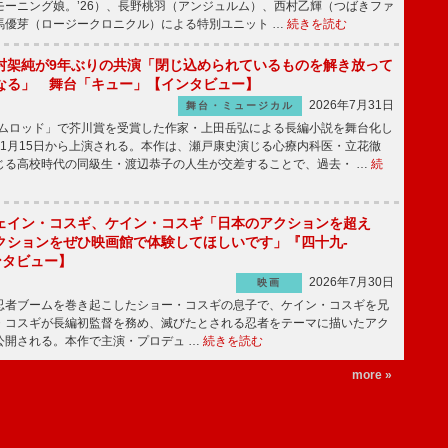
モーニング娘。’26）、長野桃羽（アンジュルム）、西村乙輝（つばきファ
馬優芽（ロージークロニクル）による特別ユニット …
続きを読む
村架純が9年ぶりの共演「閉じ込められているものを解き放って
なる」 舞台「キュー」【インタビュー】
2026年7月31日
舞台・ミュージカル
ニムロッド」で芥川賞を受賞した作家・上田岳弘による長編小説を舞台化し
11月15日から上演される。本作は、瀬戸康史演じる心療内科医・立花徹
じる高校時代の同級生・渡辺恭子の人生が交差することで、過去・ …
続
ェイン・コスギ、ケイン・コスギ「日本のアクションを超え
クションをぜひ映画館で体験してほしいです」『四十九-
ンタビュー】
2026年7月30日
映画
者ブームを巻き起こしたショー・コスギの息子で、ケイン・コスギを兄
・コスギが長編初監督を務め、滅びたとされる忍者をテーマに描いたアク
ら公開される。本作で主演・プロデュ …
続きを読む
more »