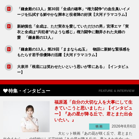
「鎌倉殿の13人」第30回「全成の確率」“権力闘争”の血生臭いイメ
ージを払拭する鮮やかな脚本と役者陣の好演【大河ドラマコラム】
新納慎也「全成は、ただ実衣を愛していただけの男」宮澤エマ「実
衣と全成は“共犯者”のような感じ」権力闘争に翻弄された夫婦の
愛 「鎌倉殿の13人」
「鎌倉殿の13人」第29回「ままならぬ玉」 物語に新鮮な緊張感を
もたらす若手俳優陣の活躍【大河ドラマコラム】
大泉洋「根底には笑わせたいという思いが常にある」【インタビュ
ー】
特集・インタビュー
FEATURE & INTERVIEW
福原遥「自分の大切な人を大事にして生
きていこうと思いました」【インタビュ
ー】『あの星が降る丘で、君とまた出会
いたい。』
2026年8月6日
映画
大ヒット映画『あの花が咲く丘で、君とまた
出会えたら。』の続編にして完結編『あの星が降る丘で、君とまた出会いた