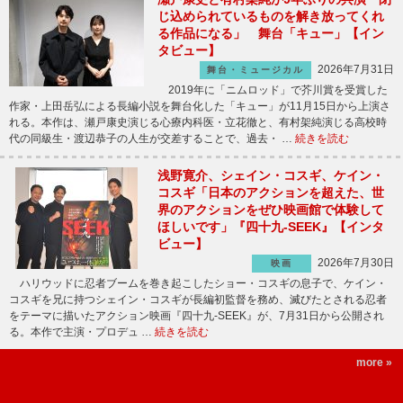
じ込められているものを解き放ってくれ
る作品になる」 舞台「キュー」【イン
タビュー】
2026年7月31日
舞台・ミュージカル
2019年に「ニムロッド」で芥川賞を受賞した
作家・上田岳弘による長編小説を舞台化した「キュー」が11月15日から上演さ
れる。本作は、瀬戸康史演じる心療内科医・立花徹と、有村架純演じる高校時
代の同級生・渡辺恭子の人生が交差することで、過去・ …
続きを読む
浅野寛介、シェイン・コスギ、ケイン・
コスギ「日本のアクションを超えた、世
界のアクションをぜひ映画館で体験して
ほしいです」『四十九-SEEK』【インタ
ビュー】
2026年7月30日
映画
ハリウッドに忍者ブームを巻き起こしたショー・コスギの息子で、ケイン・
コスギを兄に持つシェイン・コスギが長編初監督を務め、滅びたとされる忍者
をテーマに描いたアクション映画『四十九-SEEK』が、7月31日から公開され
る。本作で主演・プロデュ …
続きを読む
more »