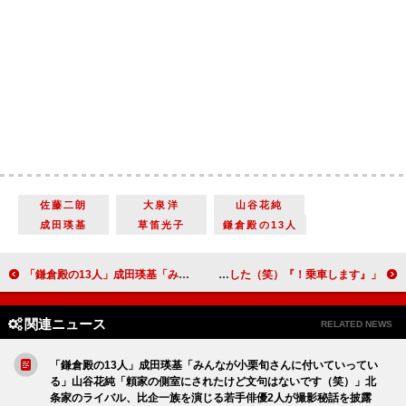
佐藤二朗
大泉洋
山谷花純
成田瑛基
草笛光子
鎌倉殿の13人
「鎌倉殿の13人」成田瑛基「みんなが小栗旬さんに付いていっている」山谷花純「頼家の側室にされたけど文句はないです（笑）」北条家のライバル、比企一族を演じる若手俳優2人が撮影秘話を披露
「『乗車します！』って感じでした（笑）」真田広之がブラッド・ピットとの初共演について語る 映画『ブレット・トレイン』【インタビュー】
関連ニュース
RELATED NEWS
「鎌倉殿の13人」成田瑛基「みんなが小栗旬さんに付いていってい
る」山谷花純「頼家の側室にされたけど文句はないです（笑）」北
条家のライバル、比企一族を演じる若手俳優2人が撮影秘話を披露