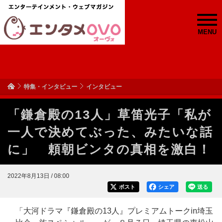
MENU
特集・インタビュー
インタビュー
「鎌倉殿の13人」草笛光子「私が
一人で決めてぶった、みたいな話
に」 頼朝ビンタの真相を激白！
2022年8月13日 / 08:00
ポスト
シェア
送る
「大河ドラマ『鎌倉殿の13人』プレミアムトークin埼玉