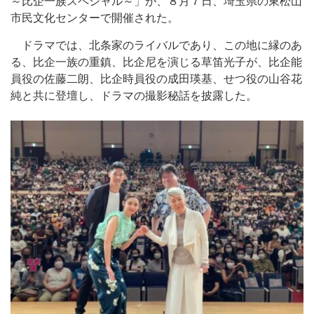
～比企一族スペシャル～」が、８月７日、埼玉県の東松山
市民文化センターで開催された。
ドラマでは、北条家のライバルであり、この地に縁のあ
る、比企一族の重鎮、比企尼を演じる草笛光子が、比企能
員役の佐藤二朗、比企時員役の成田瑛基、せつ役の山谷花
純と共に登壇し、ドラマの撮影秘話を披露した。