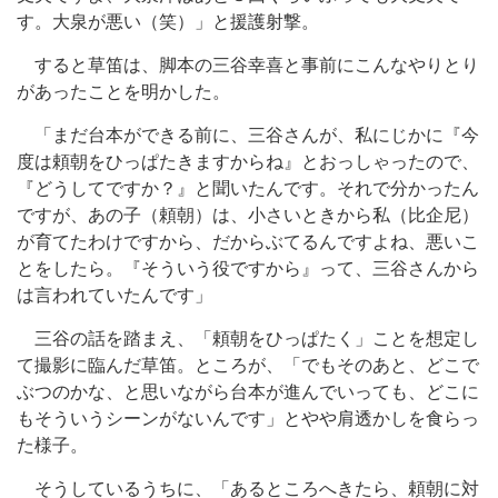
す。大泉が悪い（笑）」と援護射撃。
すると草笛は、脚本の三谷幸喜と事前にこんなやりとり
があったことを明かした。
「まだ台本ができる前に、三谷さんが、私にじかに『今
度は頼朝をひっぱたきますからね』とおっしゃったので、
『どうしてですか？』と聞いたんです。それで分かったん
ですが、あの子（頼朝）は、小さいときから私（比企尼）
が育てたわけですから、だからぶてるんですよね、悪いこ
とをしたら。『そういう役ですから』って、三谷さんから
は言われていたんです」
三谷の話を踏まえ、「頼朝をひっぱたく」ことを想定し
て撮影に臨んだ草笛。ところが、「でもそのあと、どこで
ぶつのかな、と思いながら台本が進んでいっても、どこに
もそういうシーンがないんです」とやや肩透かしを食らっ
た様子。
そうしているうちに、「あるところへきたら、頼朝に対