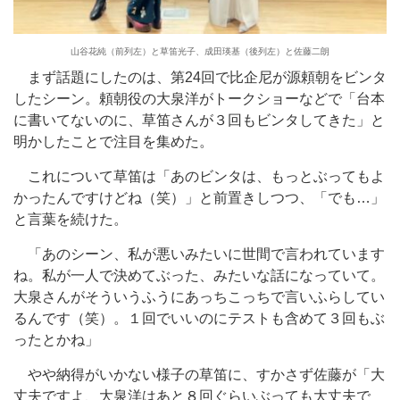
山谷花純（前列左）と草笛光子、成田瑛基（後列左）と佐藤二朗
まず話題にしたのは、第24回で比企尼が源頼朝をビンタ
したシーン。頼朝役の大泉洋がトークショーなどで「台本
に書いてないのに、草笛さんが３回もビンタしてきた」と
明かしたことで注目を集めた。
これについて草笛は「あのビンタは、もっとぶってもよ
かったんですけどね（笑）」と前置きしつつ、「でも…」
と言葉を続けた。
「あのシーン、私が悪いみたいに世間で言われています
ね。私が一人で決めてぶった、みたいな話になっていて。
大泉さんがそういうふうにあっちこっちで言いふらしてい
るんです（笑）。１回でいいのにテストも含めて３回もぶ
ったとかね」
やや納得がいかない様子の草笛に、すかさず佐藤が「大
丈夫ですよ、大泉洋はあと８回ぐらいぶっても大丈夫で