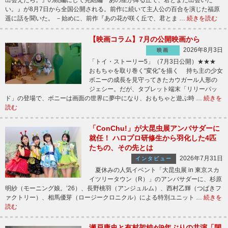
い。』が8月7日から全国公開される。前作に続いて主人公の百合を演じた福原
遥に話を聞いた。 －始めに、前作『あの花が咲く丘で、君とま …
続きを読む
【映画コラム】7月の公開映画から
2026年8月3日
映画
「トイ・ストーリー5」（7月3日公開）★★★
おもちゃを取り巻く“変化”を描く 持ち主の少女
ボニーの成長を見守ってきたカウガール人形の
ジェシー。だが、タブレット端末「リリーパッ
ド」の登場で、ボニーは画面の世界に夢中になり、おもちゃと遊ぶ時 …
続きを
読む
「ConChu!」が大昆虫展アンバサダーに
就任！ ハロプロ研修生から羽化した4匹
たちの、その先とは
2026年7月31日
インタビュー
夏休みの人気イベント「大昆虫展 in 東京スカ
イツリータウン（R）」のアンバサダーに、杉原
明紗（モーニング娘。’26）、長野桃羽（アンジュルム）、西村乙輝（つばきフ
ァクトリー）、相馬優芽（ロージークロニクル）による特別ユニット …
続きを
読む
瀬戸康史と有村架純が9年ぶりの共演「閉