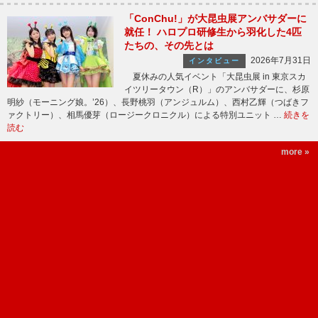
「ConChu!」が大昆虫展アンバサダーに
就任！ ハロプロ研修生から羽化した4匹
たちの、その先とは
2026年7月31日
インタビュー
夏休みの人気イベント「大昆虫展 in 東京スカ
イツリータウン（R）」のアンバサダーに、杉原
明紗（モーニング娘。’26）、長野桃羽（アンジュルム）、西村乙輝（つばきフ
ァクトリー）、相馬優芽（ロージークロニクル）による特別ユニット …
続きを
読む
more »