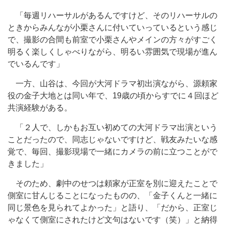
「毎週リハーサルがあるんですけど、そのリハーサルの
ときからみんなが小栗さんに付いていっているという感じ
で、撮影の合間も前室で小栗さんやメインの方々がすごく
明るく楽しくしゃべりながら、明るい雰囲気で現場が進ん
でいるんです」
一方、山谷は、今回が大河ドラマ初出演ながら、源頼家
役の金子大地とは同い年で、19歳の頃からすでに４回ほど
共演経験がある。
「２人で、しかもお互い初めての大河ドラマ出演という
ことだったので、同志じゃないですけど、戦友みたいな感
覚で、毎回、撮影現場で一緒にカメラの前に立つことがで
きました」
そのため、劇中のせつは頼家が正室を別に迎えたことで
側室に甘んじることになったものの、「金子くんと一緒に
同じ景色を見られてよかった」と語り、「だから、正室じ
ゃなくて側室にされたけど文句はないです（笑）」と納得