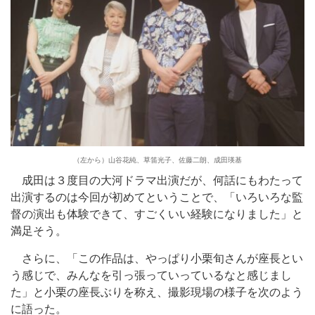
（左から）山谷花純、草笛光子、佐藤二朗、成田瑛基
成田は３度目の大河ドラマ出演だが、何話にもわたって
出演するのは今回が初めてということで、「いろいろな監
督の演出も体験できて、すごくいい経験になりました」と
満足そう。
さらに、「この作品は、やっぱり小栗旬さんが座長とい
う感じで、みんなを引っ張っていっているなと感じまし
た」と小栗の座長ぶりを称え、撮影現場の様子を次のよう
に語った。