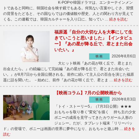
K-POPや韓国ドラマは、エンターテインメン
トであると同時に、韓国社会を映す鏡でもある。何気ない言葉やしぐさ、習慣
の背景をたどると、その国ならではの価値観や歴史、人との関わり方が見えて
くる。この連載では、韓国カルチャーを入り口に、知ってい …
続きを読む
福原遥「自分の大切な人を大事にして生
きていこうと思いました」【インタビュ
ー】『あの星が降る丘で、君とまた出会
いたい。』
2026年8月6日
映画
大ヒット映画『あの花が咲く丘で、君とまた
出会えたら。』の続編にして完結編『あの星が降る丘で、君とまた出会いた
い。』が8月7日から全国公開される。前作に続いて主人公の百合を演じた福原
遥に話を聞いた。 －始めに、前作『あの花が咲く丘で、君とま …
続きを読む
【映画コラム】7月の公開映画から
2026年8月3日
映画
「トイ・ストーリー5」（7月3日公開）★★★
おもちゃを取り巻く“変化”を描く 持ち主の少女
ボニーの成長を見守ってきたカウガール人形の
ジェシー。だが、タブレット端末「リリーパッ
ド」の登場で、ボニーは画面の世界に夢中になり、おもちゃと遊ぶ時 …
続きを
読む