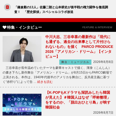
「鎌倉殿の13人」佐藤二朗と山本耕史が後半戦の権力闘争を徹底調
査！ 「歴史探偵」スペシャルコラボ放送
特集・インタビュー
FEATURE & INTERVIEW
中川大志、三谷幸喜の最新作は「現代に
も通ずる、過去の出来事として片付けら
れないもの」を描く PARCO PRODUCE
2026「アメリカン・ドリーム」【インタ
ビュー】
2026年8月8日
舞台・ミュージカル
三谷幸喜が長年温めていたテーマを豪華キャストで描く、渾身（こんしん）
の書き下ろし新作舞台「アメリカン・ドリーム」が8月15日からPARCO劇場で
上演される。本作は、1940年代後半のアメリカを舞台に、反共産主義に基づ
く“赤狩り”によって告 …
続きを読む
【K-POPもKドラマも深読みしたら韓国
が見えた】＃韓国人はなぜ「呼称整理」
をするのか、「脱出おひとり島」が映す
韓国社会
2026年8月7日