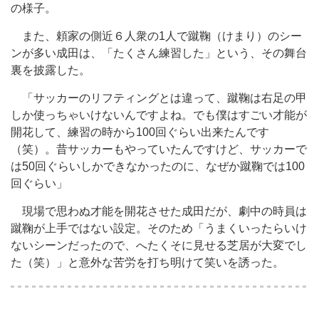
の様子。
また、頼家の側近６人衆の1人で蹴鞠（けまり）のシー
ンが多い成田は、「たくさん練習した」という、その舞台
裏を披露した。
「サッカーのリフティングとは違って、蹴鞠は右足の甲
しか使っちゃいけないんですよね。でも僕はすごい才能が
開花して、練習の時から100回ぐらい出来たんです
（笑）。昔サッカーもやっていたんですけど、サッカーで
は50回ぐらいしかできなかったのに、なぜか蹴鞠では100
回ぐらい」
現場で思わぬ才能を開花させた成田だが、劇中の時員は
蹴鞠が上手ではない設定。そのため「うまくいったらいけ
ないシーンだったので、へたくそに見せる芝居が大変でし
た（笑）」と意外な苦労を打ち明けて笑いを誘った。