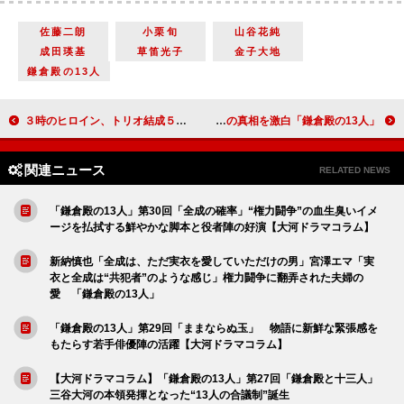
佐藤二朗
小栗旬
山谷花純
成田瑛基
草笛光子
金子大地
鎌倉殿の13人
３時のヒロイン、トリオ結成５年「覚悟がある人が夢をかなえることができる」【インタビュー】
「鎌倉殿の13人」草笛光子「私が一人で決めてぶった、みたいな話に」 頼朝ビンタの真相を激白！
関連ニュース
RELATED NEWS
「鎌倉殿の13人」第30回「全成の確率」“権力闘争”の血生臭いイメ
ージを払拭する鮮やかな脚本と役者陣の好演【大河ドラマコラム】
新納慎也「全成は、ただ実衣を愛していただけの男」宮澤エマ「実
衣と全成は“共犯者”のような感じ」権力闘争に翻弄された夫婦の
愛 「鎌倉殿の13人」
「鎌倉殿の13人」第29回「ままならぬ玉」 物語に新鮮な緊張感を
もたらす若手俳優陣の活躍【大河ドラマコラム】
【大河ドラマコラム】「鎌倉殿の13人」第27回「鎌倉殿と十三人」
三谷大河の本領発揮となった“13人の合議制”誕生