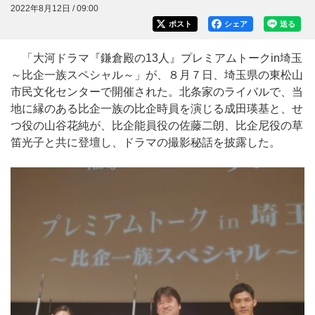
2022年8月12日 / 09:00
ポスト
シェア
送る
「大河ドラマ『鎌倉殿の13人』プレミアムトークin埼玉
～比企一族スペシャル～」が、８月７日、埼玉県の東松山
市民文化センターで開催された。北条家のライバルで、当
地に縁のある比企一族の比企時員を演じる成田瑛基と、せ
つ役の山谷花純が、比企能員役の佐藤二朗、比企尼役の草
笛光子と共に登壇し、ドラマの撮影秘話を披露した。