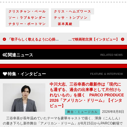
クリスチャン・ベール
クリス・ヘムズワース
ソー：ラブ＆サンダー
テッサ・トンプソン
ナタリー・ポートマン
坂本真綾
「歌子らしく歌えるように心掛けています」初めての朝ドラでヒロインの妹を好演 上白石萌歌（比嘉歌子）【「ちむどんどん」インタビュー】
今井翼「hideさんが残したものを大切にしたい」 『TELL ME ～hideと見た景色～』で映画初主演【インタビュー】
関連ニュース
RELATED NEWS
特集・インタビュー
FEATURE & INTERVIEW
中川大志、三谷幸喜の最新作は「現代に
も通ずる、過去の出来事として片付けら
れないもの」を描く PARCO PRODUCE
2026「アメリカン・ドリーム」【インタ
ビュー】
2026年8月8日
舞台・ミュージカル
三谷幸喜が長年温めていたテーマを豪華キャストで描く、渾身（こんしん）
の書き下ろし新作舞台「アメリカン・ドリーム」が8月15日からPARCO劇場で