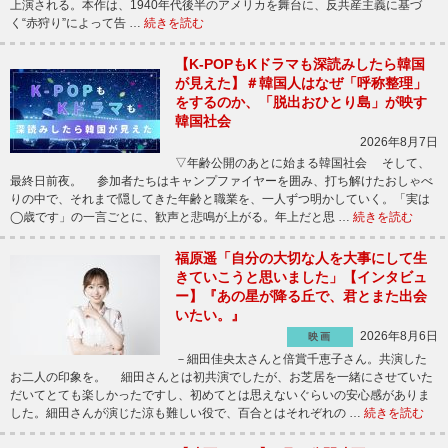
上演される。本作は、1940年代後半のアメリカを舞台に、反共産主義に基づ
く“赤狩り”によって告 …
続きを読む
【K-POPもKドラマも深読みしたら韓国
が見えた】＃韓国人はなぜ「呼称整理」
をするのか、「脱出おひとり島」が映す
韓国社会
2026年8月7日
▽年齢公開のあとに始まる韓国社会 そして、
最終日前夜。 参加者たちはキャンプファイヤーを囲み、打ち解けたおしゃべ
りの中で、それまで隠してきた年齢と職業を、一人ずつ明かしていく。「実は
◯歳です」の一言ごとに、歓声と悲鳴が上がる。年上だと思 …
続きを読む
福原遥「自分の大切な人を大事にして生
きていこうと思いました」【インタビュ
ー】『あの星が降る丘で、君とまた出会
いたい。』
2026年8月6日
映画
－細田佳央太さんと倍賞千恵子さん。共演した
お二人の印象を。 細田さんとは初共演でしたが、お芝居を一緒にさせていた
だいてとても楽しかったですし、初めてとは思えないぐらいの安心感がありま
した。細田さんが演じた涼も難しい役で、百合とはそれぞれの …
続きを読む