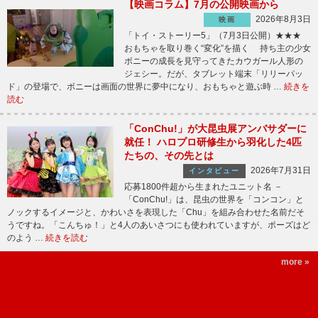
【映画コラム】7月の公開映画から
2026年8月3日
映画
「トイ・ストーリー5」（7月3日公開）★★★
おもちゃを取り巻く“変化”を描く 持ち主の少女
ボニーの成長を見守ってきたカウガール人形の
ジェシー。だが、タブレット端末「リリーパッ
ド」の登場で、ボニーは画面の世界に夢中になり、おもちゃと遊ぶ時 …
続きを
読む
「ConChu!」が大昆虫展アンバサダーに
就任！ ハロプロ研修生から羽化した4匹
たちの、その先とは
2026年7月31日
インタビュー
応募1800件超から生まれたユニット名 －
「ConChu!」は、昆虫の世界を「コンコン」と
ノックするイメージと、かわいさを表現した「Chu」を組み合わせた名前だそ
うですね。「こんちゅ！」と4人のあいさつにも使われていますが、ポーズはど
のよう …
続きを読む
more »