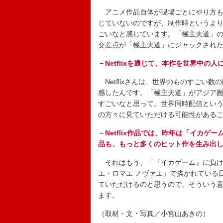
アニメ作品自体が現場ごとにやり方も
じていないのですが、制作時というよりも
ごいなと感じています。「極主夫道」
交差点が「極主夫道」にジャックされ
－Netflixを通じて、本作を世界中
Netflixさんは、世界のものすごい
感したんです。「極主夫道」がアジア
すごいなと思って。世界同時配信とい
の方々に見ていただける可能性がある
－Netflix作品では、昨年は「イカ
品も、もっと多くのヒット作を生み出
それはもう、「『イカゲーム』に負け
エ・ロマエ ノヴァエ」で描かれている
ていただけるのと思うので、そういう
ます。
（取材・文・写真／小宮山あきの）