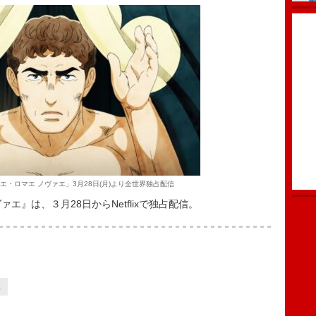
ルマエ・ロマエ ノヴァエ」3月28日(月)より全世界独占配信
ヴァエ』は、３月28日からNetflixで独占配信。
2