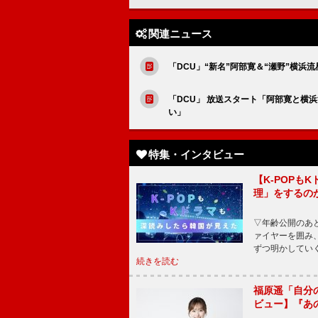
関連ニュース
「DCU」“新名”阿部寛＆“瀬野”横
「DCU」 放送スタート「阿部寛と横
い」
特集・インタビュー
【K-POP
理」をするの
▽年齢公開のあ
ァイヤーを囲み
ずつ明かしてい
続きを読む
福原遥「自分
ビュー】『あ