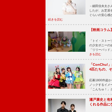
－細田佳央太さ
したが、お芝居
ぐらいの安心感
続きを読む
【映画コラム
「トイ・ストーリ
の少女ボニーの
「リリーパッド
きを読む
「ConChu
4匹たちの、
応募1800件超
ノックするイメ
「こんちゅ！」
瀬戸康史と有
くれる作品に