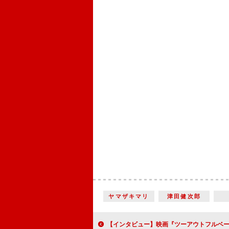
ヤマザキマリ
津田健次郎
【インタビュー】映画『ツーアウトフルベース』阿部顕嵐「自分の幅を広げるチャンスだと思いました」長編映画初主演でドラ