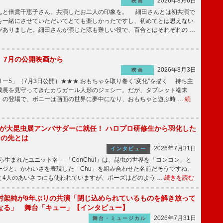
2026年8月6日
映画
んと倍賞千恵子さん。共演したお二人の印象を。 細田さんとは初共演で
を一緒にさせていただいてとても楽しかったですし、初めてとは思えない
がありました。細田さんが演じた涼も難しい役で、百合とはそれぞれの …
】7月の公開映画から
2026年8月3日
映画
ー5」（7月3日公開）★★★ おもちゃを取り巻く“変化”を描く 持ち主
成長を見守ってきたカウガール人形のジェシー。だが、タブレット端末
」の登場で、ボニーは画面の世界に夢中になり、おもちゃと遊ぶ時 …
続
!」が大昆虫展アンバサダーに就任！ ハロプロ研修生から羽化した
その先とは
2026年7月31日
インタビュー
から生まれたユニット名 －「ConChu!」は、昆虫の世界を「コンコン」と
ージと、かわいさを表現した「Chu」を組み合わせた名前だそうですね。
と4人のあいさつにも使われていますが、ポーズはどのよう …
続きを読む
村架純が9年ぶりの共演「閉じ込められているものを解き放って
なる」 舞台「キュー」【インタビュー】
2026年7月31日
舞台・ミュージカル