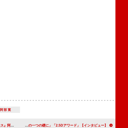
阿部寛
ッグに溺れる青年役
【インタビュー】「2.5Dアワード」俳優部門受賞の岡宮来夢 ミュージカル『刀剣乱舞』出演が「役者人生の一つの礎に」