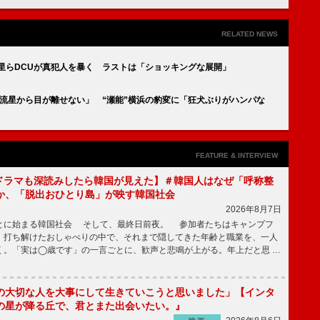
RELATED NEWS
浜流星らDCUが真犯人を暴く ラストは「ショッキングな展開」
浜流星から目が離せない」 “瀬能”横浜の豹変に「狂犬ぶりがハンパな
FEATURE & INTERVIEW
もKドラマも深読みしたら韓国が見えた】＃韓国人はなぜ「呼称整
か、「脱出おひとり島」が映す韓国社会
2026年8月7日
とに始まる韓国社会 そして、最終日前夜。 参加者たちはキャンプフ
、打ち解けたおしゃべりの中で、それまで隠してきた年齢と職業を、一人
く。「実は◯歳です」の一言ごとに、歓声と悲鳴が上がる。年上だと思 …
の大切な人を大事にして生きていこうと思いました」【インタ
の星が降る丘で、君とまた出会いたい。』