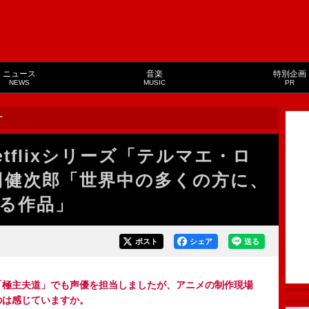
ニュース
音楽
特別企画
NEWS
MUSIC
PR
ー
tflixシリーズ「テルマエ・ロ
田健次郎「世界中の多くの方に、
る作品」
ポスト
シェア
送る
ズの「極主夫道」でも声優を担当しましたが、アニメの制作現場
うのは感じていますか。