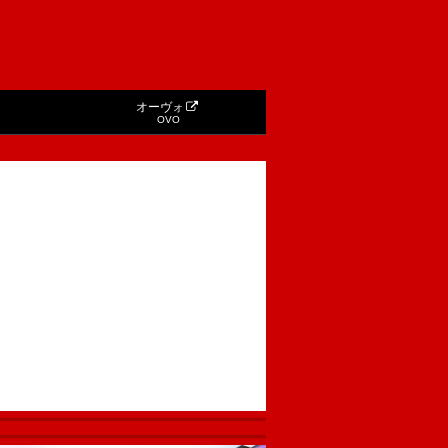
オーヴォ
OVO