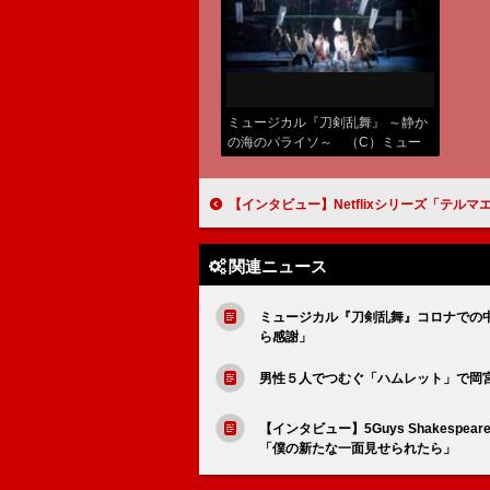
ミュージカル『刀剣乱舞』 ～静か
の海のパライソ～ （C）ミュー
ジカル『刀剣乱舞』製作委員会
【インタビュー】Netflixシリーズ「テルマエ・ロマエ ノヴァエ」津田健次郎「世界中の多くの方に、面白く見
関連ニュース
ミュージカル『刀剣乱舞』コロナでの
ら感謝」
男性５人でつむぐ「ハムレット」で岡
【インタビュー】5Guys Shakesp
「僕の新たな一面見せられたら」