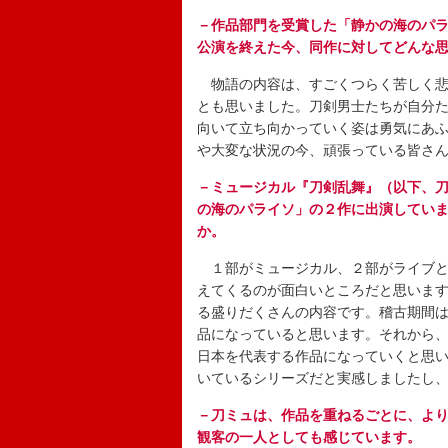
－作品部門を受賞した「静かの海のパ
公演を終えた今、同作に対してどんな
物語の内容は、すごくつらく苦しく悲
とも思いました。刀剣男士たちが自分
向いて立ち向かっていく姿は勇気にあ
や大変な状況の今、頑張っている皆さ
－ミュージカル『刀剣乱舞』（以下、
の海のパライソ」の２作に出演してい
か。
１部がミュージカル、２部がライブと
えてくるのが面白いところだと思いま
る盛りだくさんの内容です。稽古期間
品になっていると思います。それから
日本を代表する作品になっていくと思
いているシリーズだと実感しましたし
－刀ミュは、作品を重ねるごとに、よ
観客の一人としても感じています。