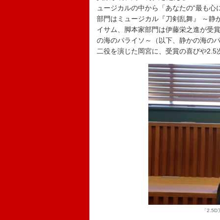
ュージカルの中から「あなたの“最も心
部門はミュージカル『刀剣乱舞』 ～静
イサム、脚本家部門は伊藤栄之進が受賞
の海のパライソ～（以下、静かの海のパライソ
二役を演じた岡宮に、受賞の喜びや2.
「2.5