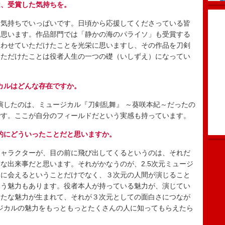
は、受賞した気持ちを。
気持ちでいっぱいです。日頃から応援してくださっている皆
と思います。作品部門では「静かの海のパライソ」も受賞する
会わせていただけたことを光栄に思いますし、その作品を刀剣
いただけたことは役者人生の一つの礎（いしずえ）になってい
ジカルはどんな存在ですか。
演したのは、ミュージカル『刀剣乱舞』 ～葵咲本紀～だったの
です。ここが自分のフィールドだという実感も持っています。
体的にどういったことだと思いますか。
ャラクターが、目の前に飛び出してくるというのは、それだ
な出来事だと思います。それがかなうのが、2.5次元ミュージ
ーに会えるということだけでなく、３次元の人間が演じること
いう魅力もあります。役者本人が持っている魅力が、演じてい
新たな魅力が生まれて、それが３次元としての面白さにつなが
ージカルの魅力をもっともっとたくさんの人に知ってもらえたら