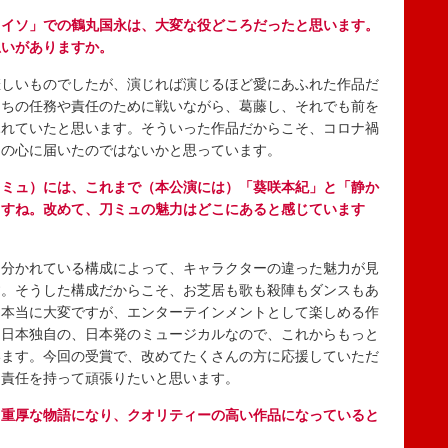
ライソ」での鶴丸国永は、大変な役どころだったと思います。
思いがありますか。
しいものでしたが、演じれば演じるほど愛にあふれた作品だ
たちの任務や責任のために戦いながら、葛藤し、それでも前を
ふれていたと思います。そういった作品だからこそ、コロナ禍
んの心に届いたのではないかと思っています。
刀ミュ）には、これまで（本公演には）「葵咲本紀」と「静か
ますね。改めて、刀ミュの魅力はどこにあると感じています
分かれている構成によって、キャラクターの違った魅力が見
す。そうした構成だからこそ、お芝居も歌も殺陣もダンスもあ
は本当に大変ですが、エンターテインメントとして楽しめる作
、日本独自の、日本発のミュージカルなので、これからもっと
います。今回の受賞で、改めてたくさんの方に応援していただ
、責任を持って頑張りたいと思います。
り重厚な物語になり、クオリティーの高い作品になっていると