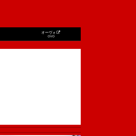
オーヴォ
OVO