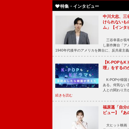
特集・インタビュー
中川大志、三
けられないもの
ム」【インタ
三谷幸喜が長年
し新作舞台「アメ
1940年代後半のアメリカを舞台に、反共産主義
【K-POP
理」をするの
K-POPや韓
ある。何気ない
人との関わり方
続きを読む
福原遥「自分
ビュー】『あ
大ヒット映画『