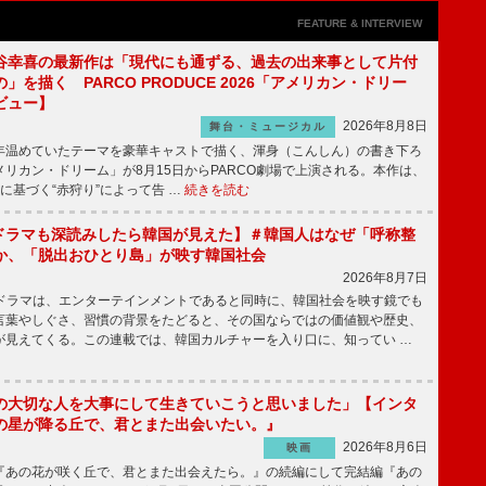
FEATURE & INTERVIEW
谷幸喜の最新作は「現代にも通ずる、過去の出来事として片付
」を描く PARCO PRODUCE 2026「アメリカン・ドリー
ビュー】
2026年8月8日
舞台・ミュージカル
温めていたテーマを豪華キャストで描く、渾身（こんしん）の書き下ろ
リカン・ドリーム」が8月15日からPARCO劇場で上演される。本作は、
に基づく“赤狩り”によって告 …
続きを読む
もKドラマも深読みしたら韓国が見えた】＃韓国人はなぜ「呼称整
か、「脱出おひとり島」が映す韓国社会
2026年8月7日
国ドラマは、エンターテインメントであると同時に、韓国社会を映す鏡でも
言葉やしぐさ、習慣の背景をたどると、その国ならではの価値観や歴史、
が見えてくる。この連載では、韓国カルチャーを入り口に、知ってい …
の大切な人を大事にして生きていこうと思いました」【インタ
の星が降る丘で、君とまた出会いたい。』
2026年8月6日
映画
あの花が咲く丘で、君とまた出会えたら。』の続編にして完結編『あの