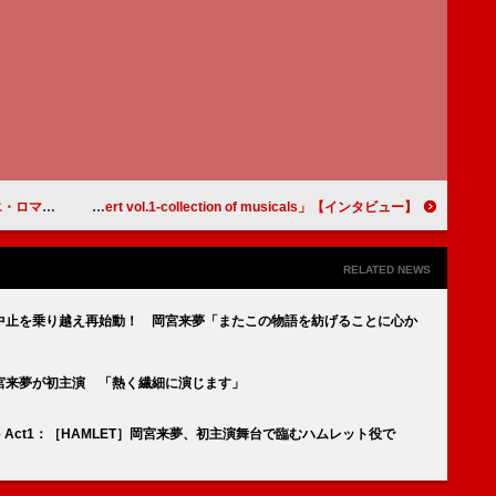
ていただける作品」
【インタビュー】「古川雄大The Greatest Concert vol.1-collection of musicals-」「『古川雄大の歴史』が感じられる」初のミュージカルコンサート開催
RELATED NEWS
中止を乗り越え再始動！ 岡宮来夢「またこの物語を紡げることに心か
宮来夢が初主演 「熱く繊細に演じます」
eare Act1：［HAMLET］岡宮来夢、初主演舞台で臨むハムレット役で