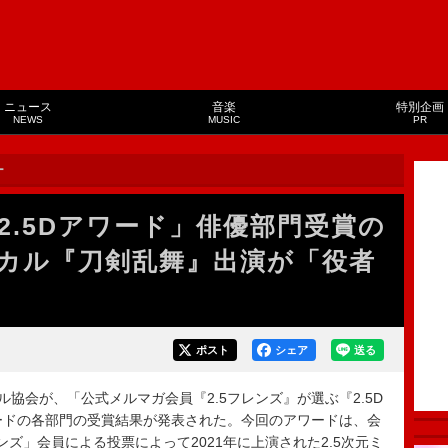
ニュース
音楽
特別企画
NEWS
MUSIC
PR
ー
2.5Dアワード」俳優部門受賞の
カル『刀剣乱舞』出演が「役者
ポスト
シェア
送る
ル協会が、「公式メルマガ会員『2.5フレンズ』が選ぶ『2.5D
ードの各部門の受賞結果が発表された。今回のアワードは、会
ンズ」会員による投票によって2021年に上演された2.5次元ミ