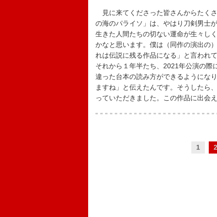
見に来てくださった皆さんからたくさ
の海のパライソ」は、やはり刀剣男士
生きた人間たちの切ない運命が生々し
かなと思います。僕は（同作の演出の）
れは伝説に残る作品になる」と言われ
それから１年半たち、2021年公演の
違った台本の読み方ができるようにな
ますね」と伝えたんです。そうしたら
っていただきました。この作品に出会
1