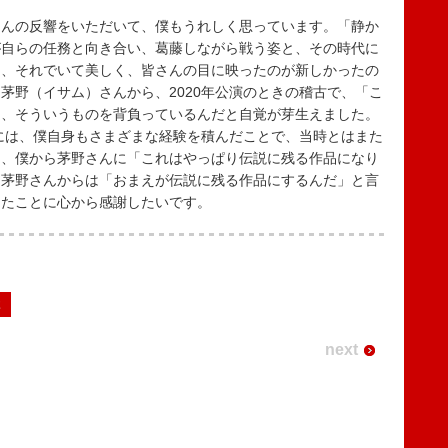
んの反響をいただいて、僕もうれしく思っています。「静か
が自らの任務と向き合い、葛藤しながら戦う姿と、その時代に
く、それでいて美しく、皆さんの目に映ったのが新しかったの
茅野（イサム）さんから、2020年公演のときの稽古で、「こ
て、そういうものを背負っているんだと自覚が芽生えました。
際には、僕自身もさまざまな経験を積んだことで、当時とはまた
り、僕から茅野さんに「これはやっぱり伝説に残る作品になり
、茅野さんからは「おまえが伝説に残る作品にするんだ」と言
えたことに心から感謝したいです。
2
next