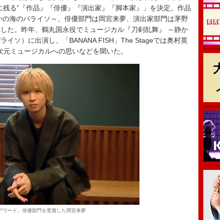
に残る”『作品』『俳優』『演出家』『脚本家』」を決定。作品
かの海のパライソ～、俳優部門は岡宮来夢、演出家部門は茅野
した。昨年、鶴丸国永役でミュージカル『刀剣乱舞』 ～静か
）に出演し、「BANANA FISH」The Stageでは奥村英
5次元ミュージカルへの思いなどを聞いた。
Dアワード」俳優部門を受賞した岡宮来夢