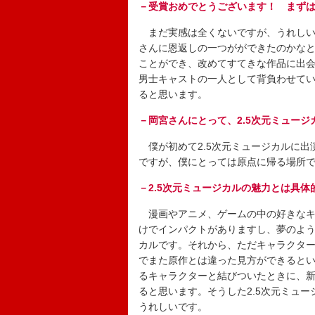
－受賞おめでとうございます！ まず
まだ実感は全くないですが、うれしい
さんに恩返しの一つがができたのかな
ことができ、改めてすてきな作品に出
男士キャストの一人として背負わせて
ると思います。
－岡宮さんにとって、2.5次元ミュー
僕が初めて2.5次元ミュージカルに出
ですが、僕にとっては原点に帰る場所
－2.5次元ミュージカルの魅力とは具
漫画やアニメ、ゲームの中の好きなキ
けでインパクトがありますし、夢のよう
カルです。それから、ただキャラクタ
でまた原作とは違った見方ができると
るキャラクターと結びついたときに、
ると思います。そうした2.5次元ミュ
うれしいです。