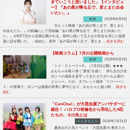
きていこうと思いました」【インタビュ
ー】『あの星が降る丘で、君とまた出会
いたい。』
2026年8月6日
映画
大ヒット映画『あの花が咲く丘で、君とまた
出会えたら。』の続編にして完結編『あの星が降る丘で、君とまた出会いた
い。』が8月7日から全国公開される。前作に続いて主人公の百合を演じた福原
遥に話を聞いた。 －始めに、前作『あの花が咲く丘で、君とま …
続きを読む
【映画コラム】7月の公開映画から
2026年8月3日
映画
「トイ・ストーリー5」（7月3日公開）★★★
おもちゃを取り巻く“変化”を描く 持ち主の少女
ボニーの成長を見守ってきたカウガール人形の
ジェシー。だが、タブレット端末「リリーパッ
ド」の登場で、ボニーは画面の世界に夢中になり、おもちゃと遊ぶ時 …
続きを
読む
「ConChu!」が大昆虫展アンバサダーに
就任！ ハロプロ研修生から羽化した4匹
たちの、その先とは
2026年7月31日
インタビュー
夏休みの人気イベント「大昆虫展 in 東京スカ