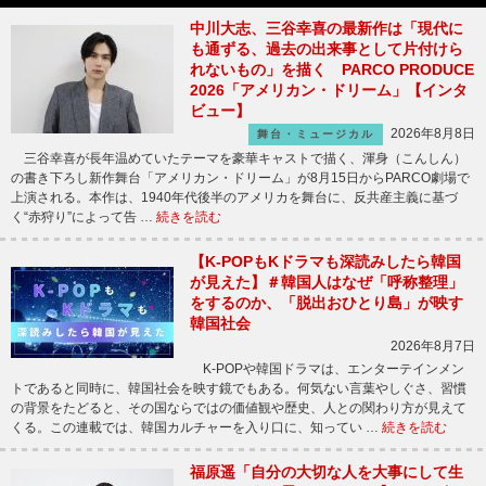
中川大志、三谷幸喜の最新作は「現代に
も通ずる、過去の出来事として片付けら
れないもの」を描く PARCO PRODUCE
2026「アメリカン・ドリーム」【インタ
ビュー】
2026年8月8日
舞台・ミュージカル
三谷幸喜が長年温めていたテーマを豪華キャストで描く、渾身（こんしん）
の書き下ろし新作舞台「アメリカン・ドリーム」が8月15日からPARCO劇場で
上演される。本作は、1940年代後半のアメリカを舞台に、反共産主義に基づ
く“赤狩り”によって告 …
続きを読む
【K-POPもKドラマも深読みしたら韓国
が見えた】＃韓国人はなぜ「呼称整理」
をするのか、「脱出おひとり島」が映す
韓国社会
2026年8月7日
K-POPや韓国ドラマは、エンターテインメン
トであると同時に、韓国社会を映す鏡でもある。何気ない言葉やしぐさ、習慣
の背景をたどると、その国ならではの価値観や歴史、人との関わり方が見えて
くる。この連載では、韓国カルチャーを入り口に、知ってい …
続きを読む
福原遥「自分の大切な人を大事にして生