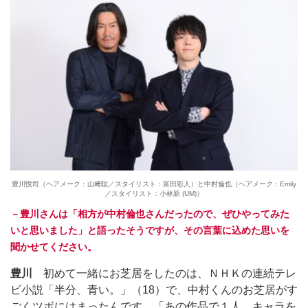
豊川悦司（ヘアメーク：山﨑聡／スタイリスト：富田彩人）と中村倫也（ヘアメーク：Emily
／スタイリスト：小林新 (UM)）
－豊川さんは「相方が中村倫也さんだったので、ぜひやってみた
いと思いました」と語ったそうですが、その言葉に込めた思いを
聞かせてください。
豊川
初めて一緒にお芝居をしたのは、ＮＨＫの連続テレ
ビ小説「半分、青い。」（18）で、中村くんのお芝居がす
ごくツボにはまったんです。「あの作品で１人、キャラを