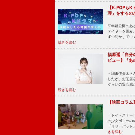
【K-POP
理」をするの
▽年齢公開のあ
ァイヤーを囲み
ずつ明かしてい
続きを読む
福原遥「自分
ビュー】『あ
－細田佳央太さ
したが、お芝居
ぐらいの安心感
続きを読む
【映画コラム
「トイ・ストーリ
の少女ボニーの
「リリーパッド
きを読む