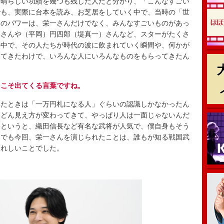
晴らしい功績を幾つも残した人だと分かり、「こんなすごい
でも、実際に台本を読み、お芝居をしていく中で、当時の「世
ちのパワーは、栄一さんだけでなく、みんなすごいものがあっ
喜さんや（平岡）円四郎（堤真一）さんなど、スターがたくさ
の中で、その人たちが時代の波に飲まれていく瞬間や、何かが
見てきたわけで、いろんな人にいろんなものをもらってきたん
らこそ出てくる言葉ですね。
たときは「一万円札になる人」ぐらいの認識しかなかったん
んどん見え方が変わってきて、やっぱり人は一面じゃないんだ
公というと、織田信長など有名な武将が人気で、僕自身もそう
。でも今回、栄一さんを演じられたことは、誰もが知る戦国武
うれしいことでした。