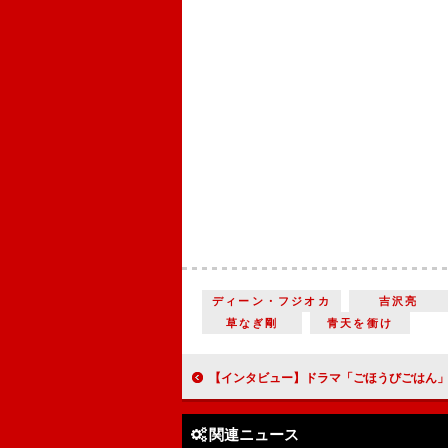
ディーン・フジオカ
吉沢亮
草なぎ剛
青天を衝け
【インタビュー】ドラマ「ごほうびごはん」桜井日奈子&古川雄輝 「咲子と磯貝の関係性や人間模様にも注目し
関連ニュース