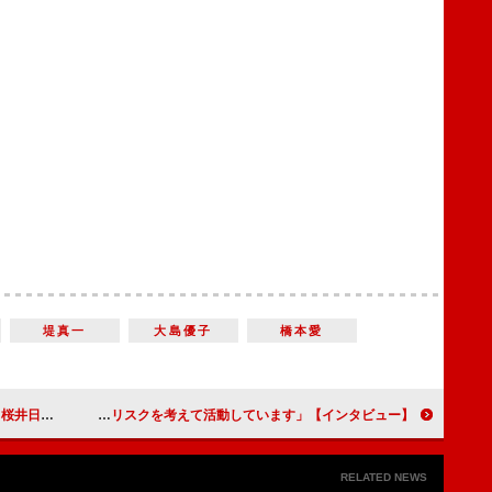
堤真一
大島優子
橋本愛
ながら楽しんで」
【インタビュー】映画『エターナルズ』 キンゴ役日本版声優・杉田智和「常に別の未来やリスクを考えて活動しています」
RELATED NEWS