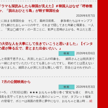
もKドラマも深読みしたら韓国が見えた】＃韓国人はなぜ「呼称整
か、「脱出おひとり島」が映す韓国社会
2026年8月7日
とに始まる韓国社会 そして、最終日前夜。 参加者たちはキャンプフ
、打ち解けたおしゃべりの中で、それまで隠してきた年齢と職業を、一人
く。「実は◯歳です」の一言ごとに、歓声と悲鳴が上がる。年上だと思 …
の大切な人を大事にして生きていこうと思いました」【インタ
の星が降る丘で、君とまた出会いたい。』
2026年8月6日
映画
んと倍賞千恵子さん。共演したお二人の印象を。 細田さんとは初共演で
を一緒にさせていただいてとても楽しかったですし、初めてとは思えない
がありました。細田さんが演じた涼も難しい役で、百合とはそれぞれの …
】7月の公開映画から
2026年8月3日
映画
ー5」（7月3日公開）★★★ おもちゃを取り巻く“変化”を描く 持ち主
成長を見守ってきたカウガール人形のジェシー。だが、タブレット端末
」の登場で、ボニーは画面の世界に夢中になり、おもちゃと遊ぶ時 …
続