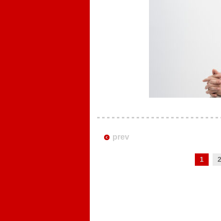
prev
1