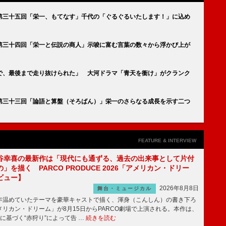
第三十五回「栄一、もてなす」千代の「ぐるぐるいたします！」に込め
第三十四回「栄一と伝説の商人」示唆に富む言葉の数々から浮かび上が
で、最後まで走り抜けられた」 大河ドラマ「青天を衝け」がクランク
第三十三回「論語と算盤（そろばん）」栄一のさらなる成長を示す二つ
FEATURE & INTERVIEW
谷幸喜の最新作は「現代にも通ずる、過去の出来事として片付
」を描く PARCO PRODUCE 2026「アメリカン・ドリー
ビュー】
2026年8月8日
舞台・ミュージカル
温めていたテーマを豪華キャストで描く、渾身（こんしん）の書き下ろ
リカン・ドリーム」が8月15日からPARCO劇場で上演される。本作は、
に基づく“赤狩り”によって告 …
続きを読む