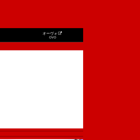
オーヴォ
OVO