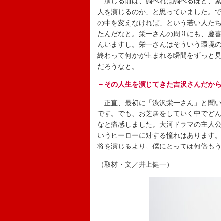
演じる前は、調べれば調べるほど、素
人を演じるのか」と思っていました。
の中を変えなければ」という若い人た
たんだなと。栄一さんの周りにも、慶
んいますし。栄一さんはそういう環境
終わって何かが生まれる瞬間をずっと
だろうなと。
－その人生を演じてきた吉沢さんだか
正直、最初に「渋沢栄一さん」と聞い
です。でも、お芝居をしていく中でど
なと痛感しました。大河ドラマの主人
いうヒーローに対する憧れはあります
将を演じるより、僕にとっては何倍も
（取材・文／井上健一）