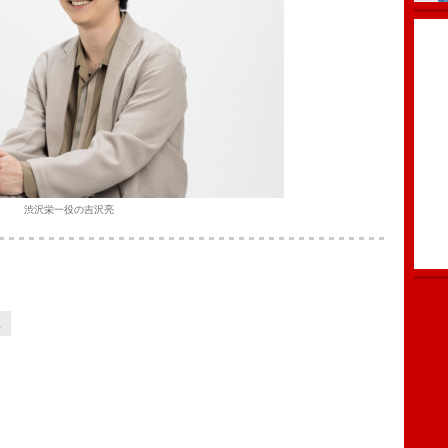
渋沢栄一役の吉沢亮
2