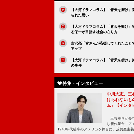
【大河ドラマコラム】「青天を衝け」
られた思い
【大河ドラマコラム】「青天を衝け」
る栄一が目指す社会の在り方
吉沢亮「皆さんが応援してくれたこと
アップ
【大河ドラマコラム】「青天を衝け」
の事件
特集・インタビュー
中川大志、三
けられないもの
ム」【インタ
三谷幸喜が長年
し新作舞台「アメ
1940年代後半のアメリカを舞台に、反共産主義