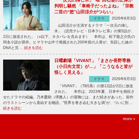
判明し騒然 「車椅子だったよね」「宗教
二世の“悠”山田涼介がつらい」
2026年8月3日
ドラマ
山田涼介が主演するドラマ「一次元の挿し
木」（読売テレビ・日本テレビ系）の第5話が、
2日に放送された。（※以下、ネタバレを含みます） 本作は、松下龍之介氏の
同名小説が原作。ヒマラヤ山中で発掘された200年前の人骨が、失踪した妹の
DNAと完 …
続きを読む
日曜劇場「VIVANT」「まさか長野専務
（小日向文世）が…」「こうなると皆が
怪しく見える」
2026年8月3日
ドラマ
「VIVANT」（TBS系）の第12話が2日に放送
された。 本作は、2023年夏、日本中を熱狂さ
せたドラマの続編。乃木憂助（堺雅人）の冒険には、まだ続きがあった。前作
のラストシーンから直結する物語。“世界を巻き込む大きな渦”が、ついに別 …
続きを読む
more »