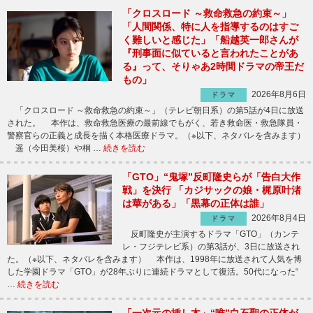
「クロスロード ～救命救急の約束～」
「人間関係、特に人を指導するのはすご
く難しいと感じた」「船越英一郎さんが
『刑事面に似ていると言われたことがあ
る』って、そりゃあ2時間ドラマの帝王だ
もの」
2026年8月6日
ドラマ
「クロスロード ～救命救急の約束～」（テレビ朝日系）の第5話が4日に放送
された。 本作は、救命救急医療の最前線でもがく、若き救命医・救急隊員・
警察官らの正義と成長を描く本格医療ドラマ。（※以下、ネタバレを含みます）
遥（今田美桜）や桐 …
続きを読む
「GTO」“鬼塚”反町隆史らが「告白大作
戦」を決行 「カジサックの娘・梶原叶渚
は華がある」「黒幕の正体は誰」
2026年8月4日
ドラマ
反町隆史が主演するドラマ「GTO」（カンテ
レ・フジテレビ系）の第3話が、3日に放送され
た。（※以下、ネタバレを含みます） 本作は、1998年に放送されて人気を博
した学園ドラマ「GTO」が28年ぶりに連続ドラマとして復活。50代になった“
…
続きを読む
「一次元の挿し木」“唯”白石聖の正体が