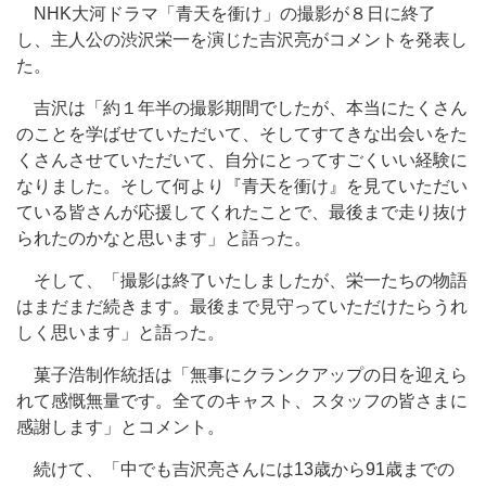
NHK大河ドラマ「青天を衝け」の撮影が８日に終了
し、主人公の渋沢栄一を演じた吉沢亮がコメントを発表し
た。
吉沢は「約１年半の撮影期間でしたが、本当にたくさん
のことを学ばせていただいて、そしてすてきな出会いをた
くさんさせていただいて、自分にとってすごくいい経験に
なりました。そして何より『青天を衝け』を見ていただい
ている皆さんが応援してくれたことで、最後まで走り抜け
られたのかなと思います」と語った。
そして、「撮影は終了いたしましたが、栄一たちの物語
はまだまだ続きます。最後まで見守っていただけたらうれ
しく思います」と語った。
菓子浩制作統括は「無事にクランクアップの日を迎えら
れて感慨無量です。全てのキャスト、スタッフの皆さまに
感謝します」とコメント。
続けて、「中でも吉沢亮さんには13歳から91歳までの