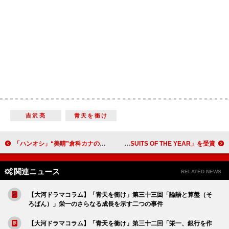
吉沢亮
青天を衝け
「ハンオシ」“美晴”倉科カナの告白に視聴者驚く 「じわじわくる怖いせりふに戦慄した」
松岡昌宏、城島茂のスーツ姿に「社長としての風格が出てきた」 TOKIOが「SUITS OF THE YEAR」を受賞
関連ニュース
RELATED NEWS
【大河ドラマコラム】「青天を衝け」第三十三回「論語と算盤（そ
ろばん）」栄一のさらなる成長を示す二つの事件
【大河ドラマコラム】「青天を衝け」第三十二回「栄一、銀行を作