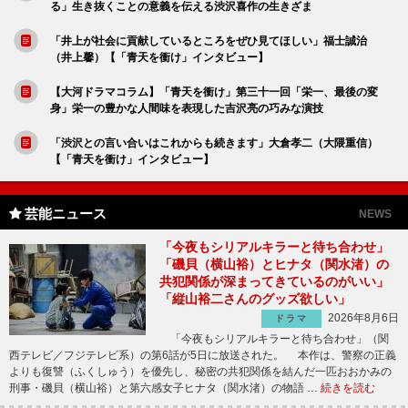
る」生き抜くことの意義を伝える渋沢喜作の生きざま
「井上が社会に貢献しているところをぜひ見てほしい」福士誠治
（井上馨）【「青天を衝け」インタビュー】
【大河ドラマコラム】「青天を衝け」第三十一回「栄一、最後の変
身」栄一の豊かな人間味を表現した吉沢亮の巧みな演技
「渋沢との言い合いはこれからも続きます」大倉孝二（大隈重信）
【「青天を衝け」インタビュー】
芸能ニュース
NEWS
「今夜もシリアルキラーと待ち合わせ」
「磯貝（横山裕）とヒナタ（関水渚）の
共犯関係が深まってきているのがいい」
「縦山裕二さんのグッズ欲しい」
2026年8月6日
ドラマ
「今夜もシリアルキラーと待ち合わせ」（関
西テレビ／フジテレビ系）の第6話が5日に放送された。 本作は、警察の正義
よりも復讐（ふくしゅう）を優先し、秘密の共犯関係を結んだ一匹おおかみの
刑事・磯貝（横山裕）と第六感女子ヒナタ（関水渚）の物語 …
続きを読む