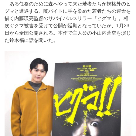
ある任務のために森へやって来た若者たちが規格外のヒ
グマと遭遇する。闇バイトに手を染めた若者たちの運命を
描く内藤瑛亮監督のサバイバルスリラー『ヒグマ!!』。相
次ぐクマ被害を受けて公開が延期となっていたが、1月23
日から全国公開される。本作で主人公の小山内蒼空を演じ
た鈴木福に話を聞いた。