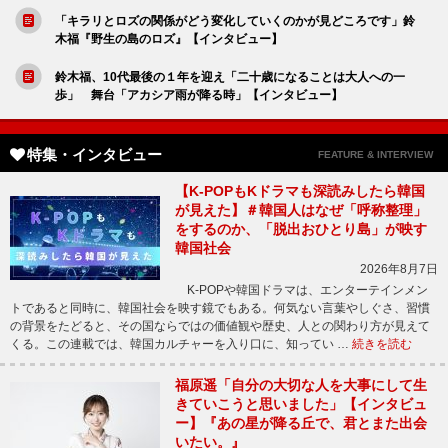
「キラリとロズの関係がどう変化していくのかが見どころです」鈴
木福『野生の島のロズ』【インタビュー】
鈴木福、10代最後の１年を迎え「二十歳になることは大人への一
歩」 舞台「アカシア雨が降る時」【インタビュー】
特集・インタビュー
FEATURE & INTERVIEW
【K-POPもKドラマも深読みしたら韓国
が見えた】＃韓国人はなぜ「呼称整理」
をするのか、「脱出おひとり島」が映す
韓国社会
2026年8月7日
K-POPや韓国ドラマは、エンターテインメン
トであると同時に、韓国社会を映す鏡でもある。何気ない言葉やしぐさ、習慣
の背景をたどると、その国ならではの価値観や歴史、人との関わり方が見えて
くる。この連載では、韓国カルチャーを入り口に、知ってい …
続きを読む
福原遥「自分の大切な人を大事にして生
きていこうと思いました」【インタビュ
ー】『あの星が降る丘で、君とまた出会
いたい。』