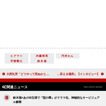
ヒグマ!!
内藤瑛亮
円井わん
宇梶剛士
鈴木福
大西礼芳「どうやって死ぬかということは、どうやって生きるかということとつながりますよね」『安楽死特区』【インタビュー】
鈴木愛理「社会問題について触れるような作品に携わるのは初めてだったので挑戦になると思いました」『ただいまって言える場所』【インタビュー】
関連ニュース
RELATED NEWS
鈴木福×あのW主演で『惡の華』がドラマ化、神秘的なキービジュア
ル解禁