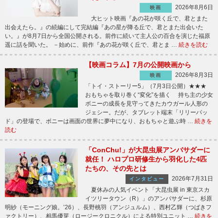
2026年8月6日
映画
大ヒット映画『あの花が咲く丘で、君とまた
出会えたら。』の続編にして完結編『あの星が降る丘で、君とまた出会いた
い。』が8月7日から全国公開される。前作に続いて主人公の百合を演じた福原
遥に話を聞いた。 －始めに、前作『あの花が咲く丘で、君とま …
続きを読む
【映画コラム】7月の公開映画から
2026年8月3日
映画
「トイ・ストーリー5」（7月3日公開）★★★
おもちゃを取り巻く“変化”を描く 持ち主の少女
ボニーの成長を見守ってきたカウガール人形の
ジェシー。だが、タブレット端末「リリーパッ
ド」の登場で、ボニーは画面の世界に夢中になり、おもちゃと遊ぶ時 …
続きを
読む
「ConChu!」が大昆虫展アンバサダーに
就任！ ハロプロ研修生から羽化した4匹
たちの、その先とは
2026年7月31日
インタビュー
夏休みの人気イベント「大昆虫展 in 東京スカ
イツリータウン（R）」のアンバサダーに、杉原
明紗（モーニング娘。’26）、長野桃羽（アンジュルム）、西村乙輝（つばきフ
ァクトリー）、相馬優芽（ロージークロニクル）による特別ユニット …
続きを