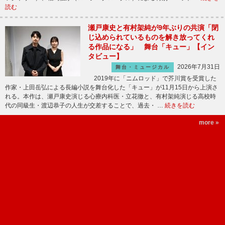
読む
瀬戸康史と有村架純が9年ぶりの共演「閉
じ込められているものを解き放ってくれ
る作品になる」 舞台「キュー」【イン
タビュー】
2026年7月31日
舞台・ミュージカル
2019年に「ニムロッド」で芥川賞を受賞した
作家・上田岳弘による長編小説を舞台化した「キュー」が11月15日から上演さ
れる。本作は、瀬戸康史演じる心療内科医・立花徹と、有村架純演じる高校時
代の同級生・渡辺恭子の人生が交差することで、過去・ …
続きを読む
more »