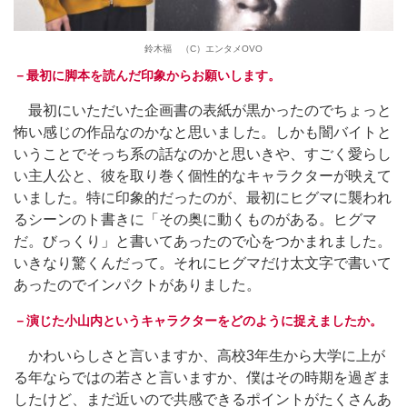
鈴木福 （C）エンタメOVO
－最初に脚本を読んだ印象からお願いします。
最初にいただいた企画書の表紙が黒かったのでちょっと
怖い感じの作品なのかなと思いました。しかも闇バイトと
いうことでそっち系の話なのかと思いきや、すごく愛らし
い主人公と、彼を取り巻く個性的なキャラクターが映えて
いました。特に印象的だったのが、最初にヒグマに襲われ
るシーンのト書きに「その奥に動くものがある。ヒグマ
だ。びっくり」と書いてあったので心をつかまれました。
いきなり驚くんだって。それにヒグマだけ太文字で書いて
あったのでインパクトがありました。
－演じた小山内というキャラクターをどのように捉えましたか。
かわいらしさと言いますか、高校3年生から大学に上が
る年ならではの若さと言いますか、僕はその時期を過ぎま
したけど、まだ近いので共感できるポイントがたくさんあ