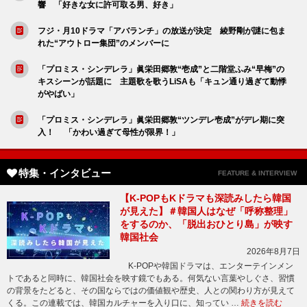
響 「好きな女に許可取る男、好き」
フジ・月10ドラマ「アバランチ」の放送が決定 綾野剛が謎に包ま
れた“アウトロー集団”のメンバーに
「プロミス・シンデレラ」眞栄田郷敦“壱成”と二階堂ふみ“早梅”の
キスシーンが話題に 主題歌を歌うLiSAも「キュン通り過ぎて動悸
がやばい」
「プロミス・シンデレラ」眞栄田郷敦“ツンデレ壱成”がデレ期に突
入！ 「かわい過ぎて母性が限界！」
特集・インタビュー
FEATURE & INTERVIEW
【K-POPもKドラマも深読みしたら韓国
が見えた】＃韓国人はなぜ「呼称整理」
をするのか、「脱出おひとり島」が映す
韓国社会
2026年8月7日
K-POPや韓国ドラマは、エンターテインメン
トであると同時に、韓国社会を映す鏡でもある。何気ない言葉やしぐさ、習慣
の背景をたどると、その国ならではの価値観や歴史、人との関わり方が見えて
くる。この連載では、韓国カルチャーを入り口に、知ってい …
続きを読む