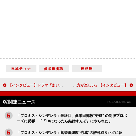
玉城ティナ
眞栄田郷敦
綾野剛
【インタビュー】ドラマ「あいつが上手（かみて）で下手（しもて）が僕で」崎山つばさ＆鳥越裕貴 お笑いコンビ役で漫才を披露「スムーズにコンビ感が出せた」
【インタビュー】ドラマ「東京、愛だの、恋だの」主演・松本まりか「うまくいかなくてつらくても、愛や恋に悩む人生の方が楽しい」
関連ニュース
RELATED NEWS
「プロミス・シンデレラ」最終回、眞栄田郷敦“壱成” の制服プロポ
ーズに反響 「『18になったら結婚すんぞ』にやられた」
「プロミス・シンデレラ」眞栄田郷敦“壱成”の許可取りハグに反