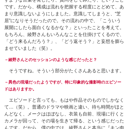
です。だから、構成は流れを把握する程度にとどめて、あ
まり意識しないようにしました。意識してしまうと、“芝
居”になりそうだったので。その流れの中で、「こういう
展開にしたら面白くなるかな？」といったことを考えて。
もちろん、綾野さんもいろんなことを仕掛けてくるので、
「どう来るんだろう？」、「どう返そう？」と妄想を膨ら
ませていました（笑）。
－綾野さんとのセッションのような感じだったと？
そうですね。そういう部分がたくさんあると思います。
－異色の現場だったようですが、特に印象的な撮影時のエピソー
ドはありますか。
エピソードと言っても、もはや作品そのものでしかなく
て…（笑）。普通のドラマや映画と違い、待ち時間がほと
んどなく、メークはほぼなし、衣装も自前、現場に行くと
カメラが回って、その場を生きて帰る、という感じだった
んです。だから、僕の中では、綾野さんと本当に『キン肉