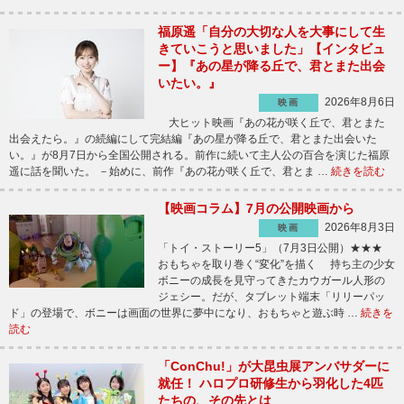
福原遥「自分の大切な人を大事にして生
きていこうと思いました」【インタビュ
ー】『あの星が降る丘で、君とまた出会
いたい。』
2026年8月6日
映画
大ヒット映画『あの花が咲く丘で、君とまた
出会えたら。』の続編にして完結編『あの星が降る丘で、君とまた出会いた
い。』が8月7日から全国公開される。前作に続いて主人公の百合を演じた福原
遥に話を聞いた。 －始めに、前作『あの花が咲く丘で、君とま …
続きを読む
【映画コラム】7月の公開映画から
2026年8月3日
映画
「トイ・ストーリー5」（7月3日公開）★★★
おもちゃを取り巻く“変化”を描く 持ち主の少女
ボニーの成長を見守ってきたカウガール人形の
ジェシー。だが、タブレット端末「リリーパッ
ド」の登場で、ボニーは画面の世界に夢中になり、おもちゃと遊ぶ時 …
続きを
読む
「ConChu!」が大昆虫展アンバサダーに
就任！ ハロプロ研修生から羽化した4匹
たちの、その先とは