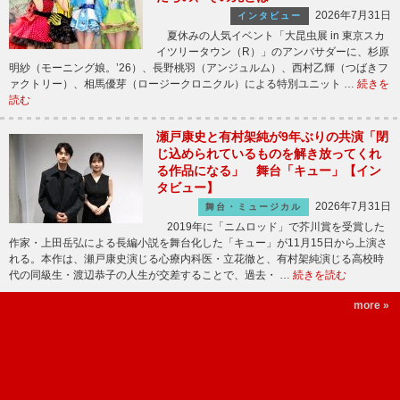
2026年7月31日
インタビュー
夏休みの人気イベント「大昆虫展 in 東京スカ
イツリータウン（R）」のアンバサダーに、杉原
明紗（モーニング娘。’26）、長野桃羽（アンジュルム）、西村乙輝（つばきフ
ァクトリー）、相馬優芽（ロージークロニクル）による特別ユニット …
続きを
読む
瀬戸康史と有村架純が9年ぶりの共演「閉
じ込められているものを解き放ってくれ
る作品になる」 舞台「キュー」【イン
タビュー】
2026年7月31日
舞台・ミュージカル
2019年に「ニムロッド」で芥川賞を受賞した
作家・上田岳弘による長編小説を舞台化した「キュー」が11月15日から上演さ
れる。本作は、瀬戸康史演じる心療内科医・立花徹と、有村架純演じる高校時
代の同級生・渡辺恭子の人生が交差することで、過去・ …
続きを読む
more »