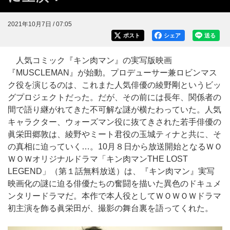
2021年10月7日 / 07:05
ポスト
シェア
送る
人気コミック『キン肉マン』の実写版映画
『MUSCLEMAN』が始動。プロデューサー兼ロビンマス
ク役を演じるのは、これまた人気俳優の綾野剛というビッ
グプロジェクトだった。だが、その前には長年、関係者の
間で語り継がれてきた不可解な謎が横たわっていた。人気
キャラクター、ウォーズマン役に抜てきされた若手俳優の
眞栄田郷敦は、綾野やミート君役の玉城ティナと共に、そ
の真相に迫っていく…。10月８日から放送開始となるＷＯ
ＷＯＷオリジナルドラマ「キン肉マンTHE LOST
LEGEND」（第１話無料放送）は、『キン肉マン』実写
映画化の謎に迫る俳優たちの奮闘を描いた異色のドキュメ
ンタリードラマだ。本作で本人役としてＷＯＷＯＷドラマ
初主演を飾る眞栄田が、撮影の舞台裏を語ってくれた。