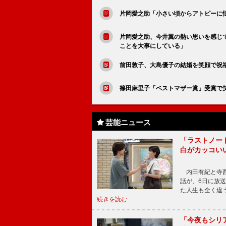
片岡愛之助「小さい頃からアトピーに
片岡愛之助、今井翼の熱い思いを感じ
ことを大事にしている」
前田敦子、大島優子の結婚を笑顔で祝
篠田麻里子「ベストマザー賞」受賞で
芸能ニュース
「ラストノー
白がカッコい
内田有紀と寺西
話が、6日に放
た人生も全く違
続きを読む
「今夜もシリ