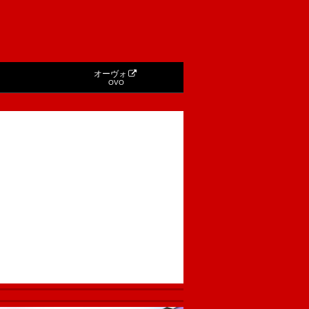
オーヴォ
OVO