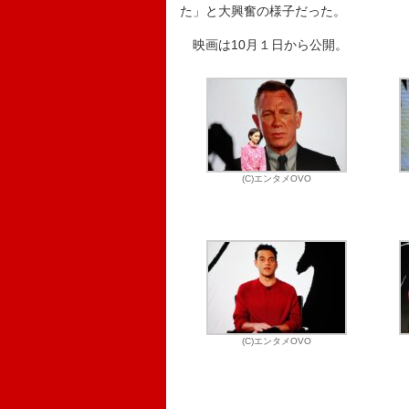
た」と大興奮の様子だった。
映画は10月１日から公開。
(C)エンタメOVO
(C)エンタメOVO