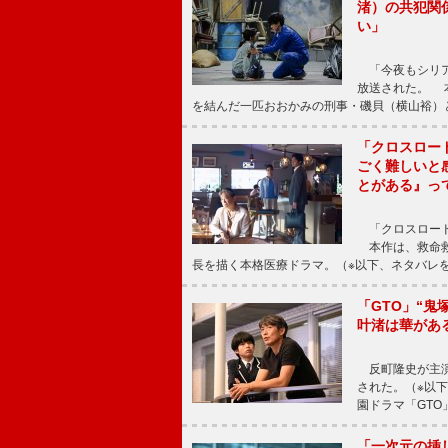
渚）の共犯関
い」
「今夜もシリア
放送された。 
を結んだ一匹おおかみの刑事・磯貝（横山裕）
「クロスロー
ごく難しいと
とがある』っ
「クロスロード
本作は、救命救
長を描く本格医療ドラマ。（※以下、ネタバレ
「GTO」“
叶渚は華があ
反町隆史が主演
された。（※以
園ドラマ「GTO
「一次元の挿