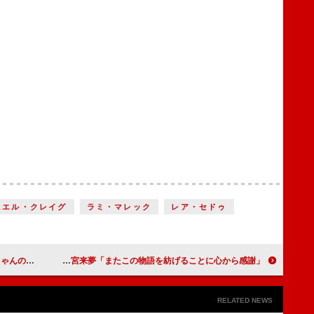
ニエル・クレイグ
ラミ・マレック
レア・セドゥ
ています」
ミュージカル『刀剣乱舞』コロナでの中止を乗り越え再始動！ 岡宮来夢「またこの物語を紡げることに心から感謝」
RELATED NEWS