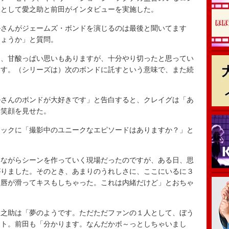
表として愛之助と前田がインタビューを実施した。
さんがジェームズ・ボンドを演じるのは最後と聞いてます
しょうか」と質問。
、甘酸っぱい思いもありますが、十分やり切ったと思ってい
ます。（シリーズは）次のボンドに託すという意味で、また続
さんのボンドが大好きです」と告白すると、クレイグは「あ
て笑顔を見せた。
ックに「撮影中のユニークなエピソードはありますか？」と
ながらシーンを作っていく現場だったのですが、ある日、思
がりました。そのとき、あまりのうれしさに、ここにいるに３
て唇が滑ってキスもしちゃった。これは内緒だけど」とおちゃ
之助は「夢のようです。ただただファンの１人として、ぼう
ント。前田も「分かります。なんだかボ～っとしちゃいまし