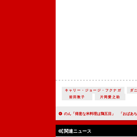
キャリー・ジョージ・フクナガ
ダ
前田敦子
片岡愛之助
のん「得意な米料理は鶏五目」 「おばあちゃんのを目指して作っ
関連ニュース