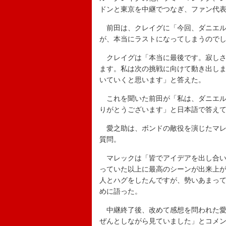
ドンと東京を中継でつなぎ、ファン代
前田は、クレイグに「今回、ダニエル
が、本当にラストになってしまうので
クレイグは「本当に最後です。寂しさ
ます。私は次の挑戦に向けて動き出し
いていくと思います」と答えた。
これを聞いた前田が「私は、ダニエル
りがとうございます」と日本語で答え
愛之助は、ボンドの敵役を演じたマレ
質問。
マレックは「皆でアイデアを出し合い
っていた以上に最高のシーンが出来上
人とハグをしたんですが、勢いあまっ
めに語った。
中継終了後、改めて感想を問われた愛
ぜんとしながら見ていました」とコメ