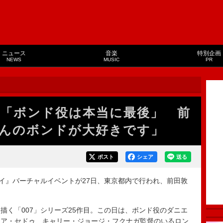
ニュース
音楽
特別企画
NEWS
MUSIC
PR
「ボンド役は本当に最後」 前
んのボンドが大好きです」
ポスト
シェア
送る
イ』バーチャルイベントが27日、東京都内で行われ、前田敦
く「007」シリーズ25作目。この日は、ボンド役のダニエ
レア・セドゥ、キャリー・ジョージ・フクナガ監督のいるロン