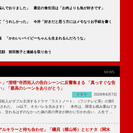
悩んでおりました」 最近の食生活は「お肉よりも魚が好きです」
て「うれしかった」 今井「好きだと思う方にはメモなりお手紙を書く
福 「かわいいベイビーちゃんも生まれるんだろうな」
笑顔 前田敦子と連絡を取り合う
NEWS
ト」“澄晴”寺西拓人の告白シーンに反響集まる 「真っすぐな告
い」「最高のシーンをありがとう」
2026年8月7日
ドラマ
拓人がダブル主演するドラマ「ラストノート」（フジテレビ系）の第5
送された。（※以下、ネタバレを含みます） 本作は、環境も積み重ねてき
う、交わるはずのなかった歳の差の男女が静かに引かれ合い、人生で …
アルキラーと待ち合わせ」「磯貝（横山裕）とヒナタ（関水