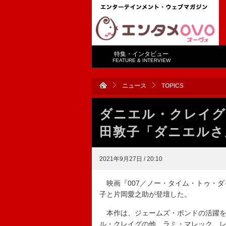
特集・インタビュー
FEATURE & INTERVIEW
ニュース
TOPICS
ダニエル・クレイグ
田敦子「ダニエルさ
2021年9月27日 / 20:10
映画『007／ノー・タイム・トゥ・ダ
子と片岡愛之助が登壇した。
本作は、ジェームズ・ボンドの活躍を描
ル・クレイグの他、ラミ・マレック、