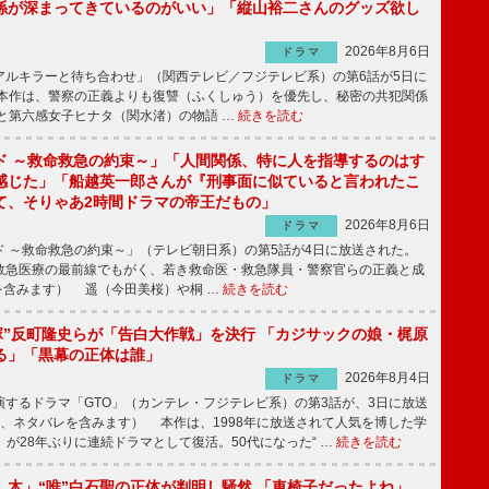
係が深まってきているのがいい」「縦山裕二さんのグッズ欲し
2026年8月6日
ドラマ
ルキラーと待ち合わせ」（関西テレビ／フジテレビ系）の第6話が5日に
本作は、警察の正義よりも復讐（ふくしゅう）を優先し、秘密の共犯関係
と第六感女子ヒナタ（関水渚）の物語 …
続きを読む
ド ～救命救急の約束～」「人間関係、特に人を指導するのはす
感じた」「船越英一郎さんが『刑事面に似ていると言われたこ
て、そりゃあ2時間ドラマの帝王だもの」
2026年8月6日
ドラマ
 ～救命救急の約束～」（テレビ朝日系）の第5話が4日に放送された。
急医療の最前線でもがく、若き救命医・救急隊員・警察官らの正義と成
を含みます） 遥（今田美桜）や桐 …
続きを読む
鬼塚”反町隆史らが「告白大作戦」を決行 「カジサックの娘・梶原
る」「黒幕の正体は誰」
2026年8月4日
ドラマ
するドラマ「GTO」（カンテレ・フジテレビ系）の第3話が、3日に放送
下、ネタバレを含みます） 本作は、1998年に放送されて人気を博した学
」が28年ぶりに連続ドラマとして復活。50代になった“ …
続きを読む
し木」“唯”白石聖の正体が判明し騒然 「車椅子だったよね」