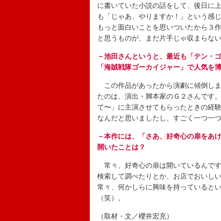
に書いていた小説の話をして、後日に
も「じゃあ、やりますか！」という感
もっと面白いことを思いついたから３
と思うものが、まだ片手じゃ収まらな
－池田さんというと、最近も「テン・
「海賊戦隊ゴーカイジャー」で人気を
この作品があったから演劇に傾倒しま
たのは、演出・脚本家のＧ２さんです
て〜」に主演させてもらったときの経
なんだと思いましたし、すごく一つ一
－本作には、「さあ、好奇心の扉をあ
開いたことは？
常々、好奇心の扉は開いているんです
検索して調べたりとか、お店でおいし
常々、何かしらに興味を持っていると
（笑）。
（取材・文／櫻井宏充）