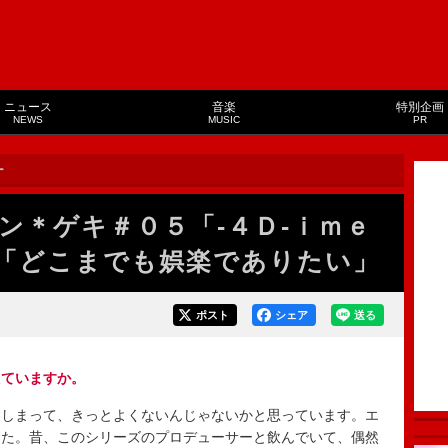
ニュース
音楽
特別企画
NEWS
MUSIC
PR
ー
ン＊ゲキ＃０５「‐４Ｄ‐ｉｍｅ
「どこまでも娯楽でありたい」
ポスト
シェア
送る
えていますか。
しまって、きっとよくないんじゃないかと思っています。エ
した。昔、このシリーズのプロデューサーと飲んでいて、偶然