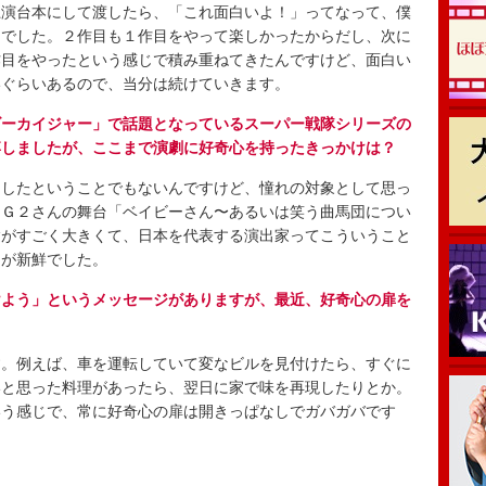
上演台本にして渡したら、「これ面白いよ！」ってなって、僕
じでした。２作目も１作目をやって楽しかったからだし、次に
作目をやったという感じで積み重ねてきたんですけど、面白い
いぐらいあるので、当分は続けていきます。
ゴーカイジャー」で話題となっているスーパー戦隊シリーズの
博しましたが、ここまで演劇に好奇心を持ったきっかけは？
したということでもないんですけど、憧れの対象として思っ
。Ｇ２さんの舞台「ベイビーさん〜あるいは笑う曲馬団につい
験がすごく大きくて、日本を代表する演出家ってこういうこと
つが新鮮でした。
けよう」というメッセージがありますが、最近、好奇心の扉を
。例えば、車を運転していて変なビルを見付けたら、すぐに
いと思った料理があったら、翌日に家で味を再現したりとか。
いう感じで、常に好奇心の扉は開きっぱなしでガバガバです