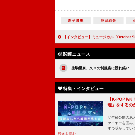
新子景視
池田純矢
【インタビュー】ミュージカル「October Sky－遠い空の向こうに－」甲斐翔真＆阿部顕嵐＆井澤巧麻＆福崎那由他が「ロケットボーイズ」に 「勇気を持って、
関連ニュース
生駒里奈、久々の制服姿に照れ笑い 
特集・インタビュー
【K-POP
理」をするの
▽年齢公開のあ
ァイヤーを囲み
ずつ明かしてい
続きを読む