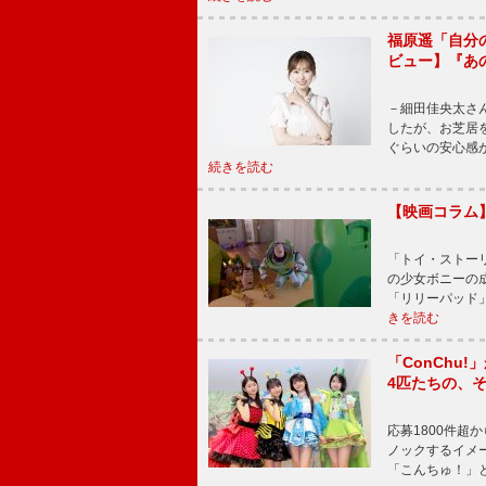
福原遥「自分
ビュー】『あ
－細田佳央太さ
したが、お芝居
ぐらいの安心感
続きを読む
【映画コラム
「トイ・ストーリ
の少女ボニーの
「リリーパッド
きを読む
「ConChu
4匹たちの、
応募1800件超
ノックするイメ
「こんちゅ！」