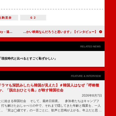
生駒里奈
Ｇ２
僕たちも進んでいきたい」
【インタビュー】映画『キネマの神様』永野芽郁「最初から最後まで、何て温かい映画なんだろうと思います」
RELATED NEWS
「現役時代と比べるとすごく恥ずかしい」
FEATURE & INTERVIEW
もKドラマも深読みしたら韓国が見えた】＃韓国人はなぜ「呼称整
か、「脱出おひとり島」が映す韓国社会
2026年8月7日
とに始まる韓国社会 そして、最終日前夜。 参加者たちはキャンプフ
、打ち解けたおしゃべりの中で、それまで隠してきた年齢と職業を、一人
く。「実は◯歳です」の一言ごとに、歓声と悲鳴が上がる。年上だと思 …