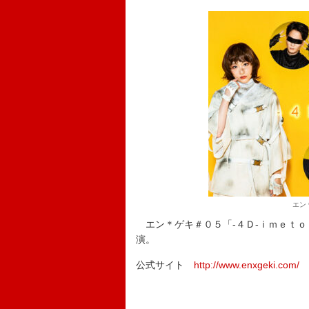
エン
エン＊ゲキ＃０５「‐４Ｄ‐ｉｍｅｔｏ
演。
公式サイト
http://www.enxgeki.com/