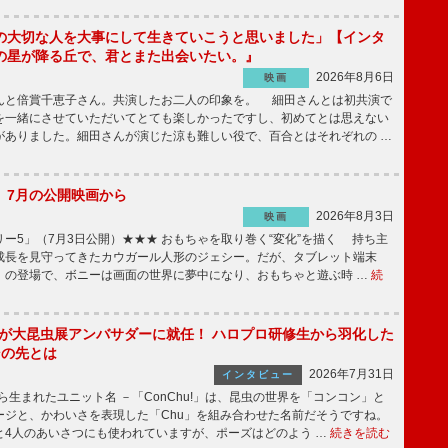
の大切な人を大事にして生きていこうと思いました」【インタ
の星が降る丘で、君とまた出会いたい。』
2026年8月6日
映画
んと倍賞千恵子さん。共演したお二人の印象を。 細田さんとは初共演で
を一緒にさせていただいてとても楽しかったですし、初めてとは思えない
がありました。細田さんが演じた涼も難しい役で、百合とはそれぞれの …
】7月の公開映画から
2026年8月3日
映画
ー5」（7月3日公開）★★★ おもちゃを取り巻く“変化”を描く 持ち主
成長を見守ってきたカウガール人形のジェシー。だが、タブレット端末
」の登場で、ボニーは画面の世界に夢中になり、おもちゃと遊ぶ時 …
続
!」が大昆虫展アンバサダーに就任！ ハロプロ研修生から羽化した
その先とは
2026年7月31日
インタビュー
から生まれたユニット名 －「ConChu!」は、昆虫の世界を「コンコン」と
ージと、かわいさを表現した「Chu」を組み合わせた名前だそうですね。
と4人のあいさつにも使われていますが、ポーズはどのよう …
続きを読む