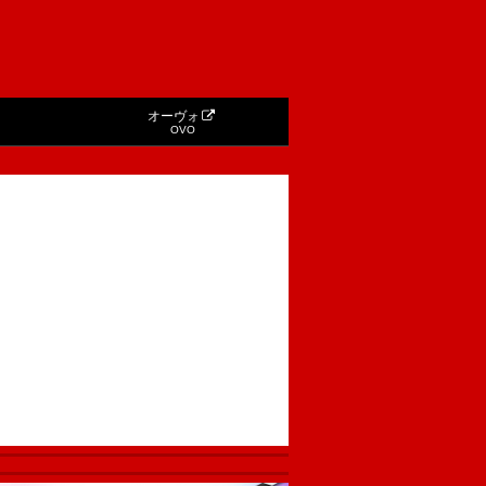
オーヴォ
OVO