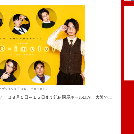
＊ゲキ＃０５「‐４Ｄ‐ｉｍｅｔｏｒ」
ｒ」は８月５日～１５日まで紀伊國屋ホールほか、大阪で上