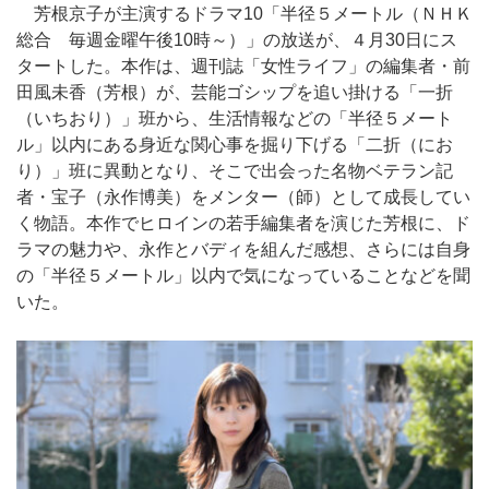
芳根京子が主演するドラマ10「半径５メートル（ＮＨＫ
総合 毎週金曜午後10時～）」の放送が、４月30日にス
タートした。本作は、週刊誌「女性ライフ」の編集者・前
田風未香（芳根）が、芸能ゴシップを追い掛ける「一折
（いちおり）」班から、生活情報などの「半径５メート
ル」以内にある身近な関心事を掘り下げる「二折（にお
り）」班に異動となり、そこで出会った名物ベテラン記
者・宝子（永作博美）をメンター（師）として成長してい
く物語。本作でヒロインの若手編集者を演じた芳根に、ド
ラマの魅力や、永作とバディを組んだ感想、さらには自身
の「半径５メートル」以内で気になっていることなどを聞
いた。