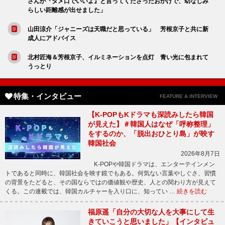
さんが『タメ口でいいよ』と言ってくださったおかげで、幼なじみ
らしい距離感が出せました」
山田涼介「ジャニーズは天職だと思っている」 芳根京子と共に新
成人にアドバイス
北村匠海＆芳根京子、イルミネーションを点灯 青い光に包まれて
うっとり
特集・インタビュー
FEATURE & INTERVIEW
【K-POPもKドラマも深読みしたら韓国
が見えた】＃韓国人はなぜ「呼称整理」
をするのか、「脱出おひとり島」が映す
韓国社会
2026年8月7日
K-POPや韓国ドラマは、エンターテインメン
トであると同時に、韓国社会を映す鏡でもある。何気ない言葉やしぐさ、習慣
の背景をたどると、その国ならではの価値観や歴史、人との関わり方が見えて
くる。この連載では、韓国カルチャーを入り口に、知ってい …
続きを読む
福原遥「自分の大切な人を大事にして生
きていこうと思いました」【インタビュ