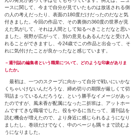
んの発見があって学ばせてもらっています。例えば、ニュ
ースに関して、今まで自分が見ていたものは放送される側
の人の考えだったり、表面の180度だけだったのだなと気
付きました。今回の作品で、その裏側の360度の世界が見
えた気がして、それは人間として知るべきことだなと思い
ました。視野が広がって、別の意見もあるんだなと受け入
れることができますし、今24歳でこの作品と出会って、そ
れに気付けたことが良かったなと感じています。
－週刊誌の編集者という職業について、どのような印象がありま
したか。
最初は、一つのスクープに向かって自分で戦いにいかな
くちゃいけないんだろうな、締め切りの期限が厳しくて切
羽詰まっているんだろうな、という勝手なイメージがあっ
たのですが、風未香が配属になった二折班は、アットホー
ムですてきな職場でした。役をやるに当たって、週刊誌を
読む機会が増えたので、より身近に感じられるようになり
ましたし、巻頭だけでなく、中のページも隅々まで読むよ
うになりました。