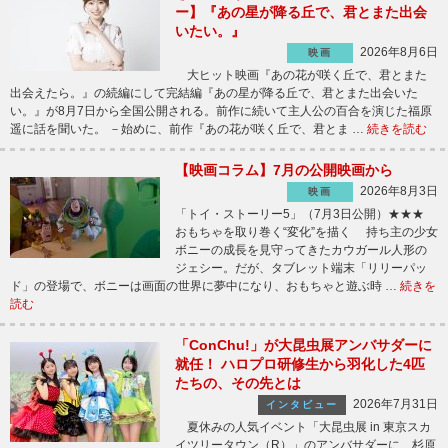
ー】『あの星が降る丘で、君とまた出会
いたい。』
2026年8月6日
映画
大ヒット映画『あの花が咲く丘で、君とまた
出会えたら。』の続編にして完結編『あの星が降る丘で、君とまた出会いた
い。』が8月7日から全国公開される。前作に続いて主人公の百合を演じた福原
遥に話を聞いた。 －始めに、前作『あの花が咲く丘で、君とま …
続きを読む
【映画コラム】7月の公開映画から
2026年8月3日
映画
「トイ・ストーリー5」（7月3日公開）★★★
おもちゃを取り巻く“変化”を描く 持ち主の少女
ボニーの成長を見守ってきたカウガール人形の
ジェシー。だが、タブレット端末「リリーパッ
ド」の登場で、ボニーは画面の世界に夢中になり、おもちゃと遊ぶ時 …
続きを
読む
「ConChu!」が大昆虫展アンバサダーに
就任！ ハロプロ研修生から羽化した4匹
たちの、その先とは
2026年7月31日
インタビュー
夏休みの人気イベント「大昆虫展 in 東京スカ
イツリータウン（R）」のアンバサダーに、杉原