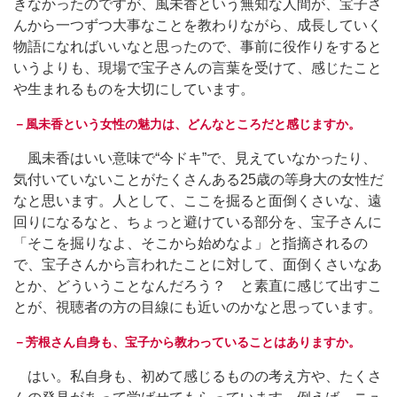
きなかったのですが、風未香という無知な人間が、宝子さ
んから一つずつ大事なことを教わりながら、成長していく
物語になればいいなと思ったので、事前に役作りをすると
いうよりも、現場で宝子さんの言葉を受けて、感じたこと
や生まれるものを大切にしています。
－風未香という女性の魅力は、どんなところだと感じますか。
風未香はいい意味で“今ドキ”で、見えていなかったり、
気付いていないことがたくさんある25歳の等身大の女性だ
なと思います。人として、ここを掘ると面倒くさいな、遠
回りになるなと、ちょっと避けている部分を、宝子さんに
「そこを掘りなよ、そこから始めなよ」と指摘されるの
で、宝子さんから言われたことに対して、面倒くさいなあ
とか、どういうことなんだろう？ と素直に感じて出すこ
とが、視聴者の方の目線にも近いのかなと思っています。
－芳根さん自身も、宝子から教わっていることはありますか。
はい。私自身も、初めて感じるものの考え方や、たくさ