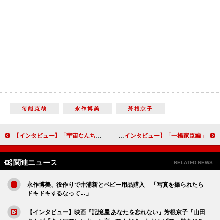
毎熊克哉
永作博美
芳根京子
【インタビュー】「宇宙なんちゃら こてつくん」ムロツヨシ「台本に『面白い言い方で』と書いてあるのがプレッシャーです（笑）」 テレビアニメの声優で二役に挑戦！
「一橋家臣編」スタート！「これから、栄一の人生のステージは目まぐるしく変わっていきます」黒崎博（チーフ演出）【「青天を衝け」インタビュー】
関連ニュース
RELATED NEWS
永作博美、役作りで井浦新とベビー用品購入 「写真を撮られたら
ドキドキするなって…」
【インタビュー】映画『記憶屋 あなたを忘れない』芳根京子「山田