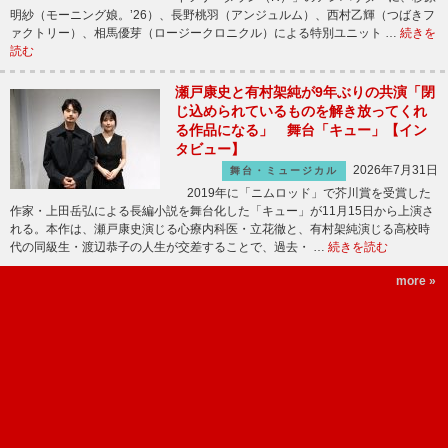
明紗（モーニング娘。’26）、長野桃羽（アンジュルム）、西村乙輝（つばきフ
ァクトリー）、相馬優芽（ロージークロニクル）による特別ユニット …
続きを
読む
瀬戸康史と有村架純が9年ぶりの共演「閉
じ込められているものを解き放ってくれ
る作品になる」 舞台「キュー」【イン
タビュー】
2026年7月31日
舞台・ミュージカル
2019年に「ニムロッド」で芥川賞を受賞した
作家・上田岳弘による長編小説を舞台化した「キュー」が11月15日から上演さ
れる。本作は、瀬戸康史演じる心療内科医・立花徹と、有村架純演じる高校時
代の同級生・渡辺恭子の人生が交差することで、過去・ …
続きを読む
more »