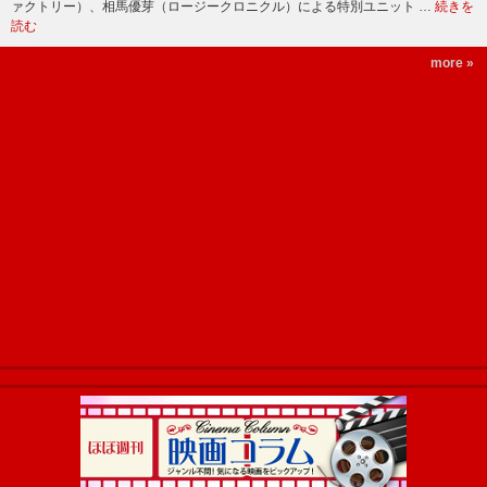
ァクトリー）、相馬優芽（ロージークロニクル）による特別ユニット …
続きを
読む
more »