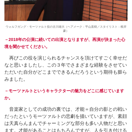
ウォルフガング・モーツァルト役の古川雄大（ヘアメーク：平山直樹／スタイリスト：根岸
豪）
－2018年の公演に続いての出演となりますが、再演が決まった心
境を聞かせてください。
再びこの役を演じられるチャンスを頂けてすごく幸せだ
なと思いましたし、この３年でさまざまな経験をさせてい
ただいた自分がどこまでできるんだろうという期待も膨ら
みました。
－モーツァルトというキャラクターの魅力をどこに感じています
か。
音楽家としての成功の裏では、才能＝自分の影との戦い
だったというモーツァルトの悲劇を描いていますが、素顔
は天真らんまんでチャーミングな部分も多い人物だと思い
ます。才能があることはもちろんですが、人を引き付ける