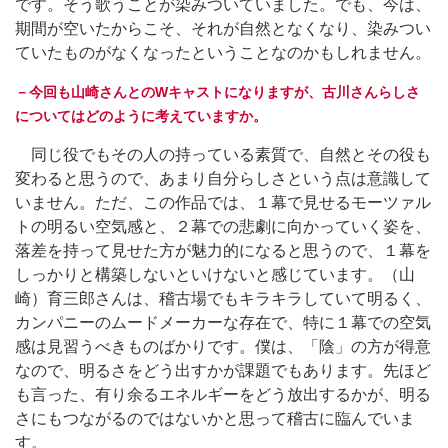
です。そう歌うことが染みついていました。でも、今は、
期間が空いたからこそ、それが自然となくなり、染みつい
ていたものがなくなったということなのかもしれません。
－今回も山崎さんとのWキャストになりますが、古川さんらしさ
についてはどのように考えていますか。
同じ役でもその人の持っている素質で、自然とその役も
変わると思うので、あまり自分らしさという点は意識して
いません。ただ、この作品では、１幕で見せるモーツァル
トの明るい空気感と、２幕での悲劇に向かっていく姿を、
落差を持って見せた方が魅力的になると思うので、１幕を
しっかりと構築しないといけないと感じています。（山
崎）育三郎さんは、稽古場でもキラキラしていて明るく、
カンパニーのムードメーカーな存在で、特に１幕での空気
感は見習うべきものばかりです。僕は、「陰」の方が得意
なので、明るさをどう出すかが課題でもあります。先ほど
も言った、有り余るエネルギーをどう放出するかが、明る
さにもつながるのではないかと思って稽古に臨んでいま
す。