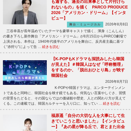
も通ずる、過去の出来事として片付けら
れないもの」を描く PARCO PRODUCE
2026「アメリカン・ドリーム」【インタ
ビュー】
2026年8月8日
舞台・ミュージカル
三谷幸喜が長年温めていたテーマを豪華キャストで描く、渾身（こんしん）
の書き下ろし新作舞台「アメリカン・ドリーム」が8月15日からPARCO劇場で
上演される。本作は、1940年代後半のアメリカを舞台に、反共産主義に基づ
く“赤狩り”によって告 …
続きを読む
【K-POPもKドラマも深読みしたら韓国
が見えた】＃韓国人はなぜ「呼称整理」
をするのか、「脱出おひとり島」が映す
韓国社会
2026年8月7日
K-POPや韓国ドラマは、エンターテインメン
トであると同時に、韓国社会を映す鏡でもある。何気ない言葉やしぐさ、習慣
の背景をたどると、その国ならではの価値観や歴史、人との関わり方が見えて
くる。この連載では、韓国カルチャーを入り口に、知ってい …
続きを読む
福原遥「自分の大切な人を大事にして生
きていこうと思いました」【インタビュ
ー】『あの星が降る丘で、君とまた出会