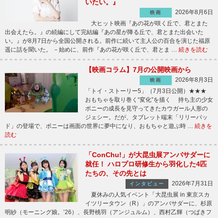
いたい。』
2026年8月6日
映画
大ヒット映画『あの花が咲く丘で、君とまた
出会えたら。』の続編にして完結編『あの星が降る丘で、君とまた出会いた
い。』が8月7日から全国公開される。前作に続いて主人公の百合を演じた福原
遥に話を聞いた。 －始めに、前作『あの花が咲く丘で、君とま …
続きを読む
【映画コラム】7月の公開映画から
2026年8月3日
映画
「トイ・ストーリー5」（7月3日公開）★★★
おもちゃを取り巻く“変化”を描く 持ち主の少女
ボニーの成長を見守ってきたカウガール人形の
ジェシー。だが、タブレット端末「リリーパッ
ド」の登場で、ボニーは画面の世界に夢中になり、おもちゃと遊ぶ時 …
続きを
読む
「ConChu!」が大昆虫展アンバサダーに
就任！ ハロプロ研修生から羽化した4匹
たちの、その先とは
2026年7月31日
インタビュー
夏休みの人気イベント「大昆虫展 in 東京スカ
イツリータウン（R）」のアンバサダーに、杉原
明紗（モーニング娘。’26）、長野桃羽（アンジュルム）、西村乙輝（つばきフ