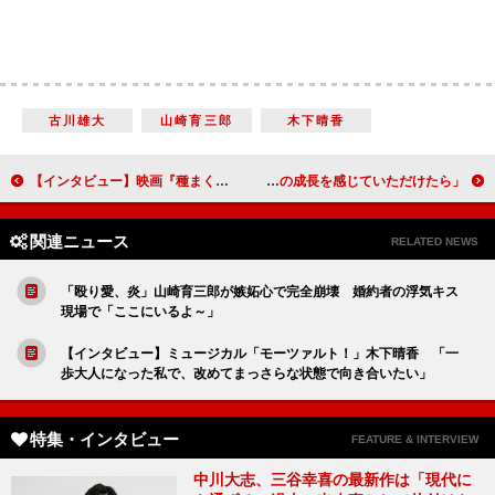
古川雄大
山崎育三郎
木下晴香
【インタビュー】映画『種まく旅人～華蓮のかがやき～』栗山千明「大変なこともあるかもしれないけど、きっと楽しいはずと思いながら撮影に挑みました」
「栄一さんの妻として、共に歩む千代の成長を感じていただけたら」橋本愛（渋沢千代）【「青天を衝け」インタビュー】
関連ニュース
RELATED NEWS
「殴り愛、炎」山崎育三郎が嫉妬心で完全崩壊 婚約者の浮気キス
現場で「ここにいるよ～」
【インタビュー】ミュージカル「モーツァルト！」木下晴香 「一
歩大人になった私で、改めてまっさらな状態で向き合いたい」
特集・インタビュー
FEATURE & INTERVIEW
中川大志、三谷幸喜の最新作は「現代に