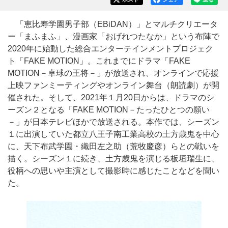
「恵比寿学園男子部（EBiDAN）」とマルチクリエータ
ー「まふまふ」、漫画家「おげれつたなか」という布陣で
2020年に始動した総合エンターテインメントプロジェク
ト「FAKE MOTION」。これまでにドラマ「FAKE
MOTION－卓球の王将－」が放送され、オンラインで応援
上映ファンミーティングやオンライン舞台（朗読劇）が開
催された。そして、2021年１月20日からは、ドラマのシ
ーズン２となる「FAKE MOTION－たったひとつの願い
－」が日本テレビほかで放送される。本作では、シーズン
１に出演していた都立八王子南工業高校の土方歳鬼を中心
に、天下布武学園・織田左之助（荒牧慶彦）らとの戦いを
描く。シーズン１に続き、土方歳鬼を演じる板垣瑞生に、
役柄への思いや主演として撮影時に感じたことなどを聞い
た。