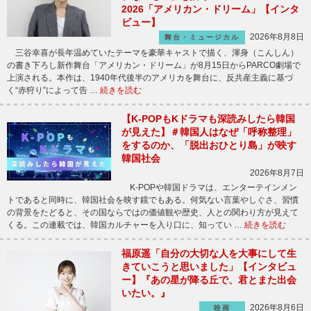
2026「アメリカン・ドリーム」【インタ
ビュー】
2026年8月8日
舞台・ミュージカル
三谷幸喜が長年温めていたテーマを豪華キャストで描く、渾身（こんしん）
の書き下ろし新作舞台「アメリカン・ドリーム」が8月15日からPARCO劇場で
上演される。本作は、1940年代後半のアメリカを舞台に、反共産主義に基づ
く“赤狩り”によって告 …
続きを読む
【K-POPもKドラマも深読みしたら韓国
が見えた】＃韓国人はなぜ「呼称整理」
をするのか、「脱出おひとり島」が映す
韓国社会
2026年8月7日
K-POPや韓国ドラマは、エンターテインメン
トであると同時に、韓国社会を映す鏡でもある。何気ない言葉やしぐさ、習慣
の背景をたどると、その国ならではの価値観や歴史、人との関わり方が見えて
くる。この連載では、韓国カルチャーを入り口に、知ってい …
続きを読む
福原遥「自分の大切な人を大事にして生
きていこうと思いました」【インタビュ
ー】『あの星が降る丘で、君とまた出会
いたい。』
2026年8月6日
映画