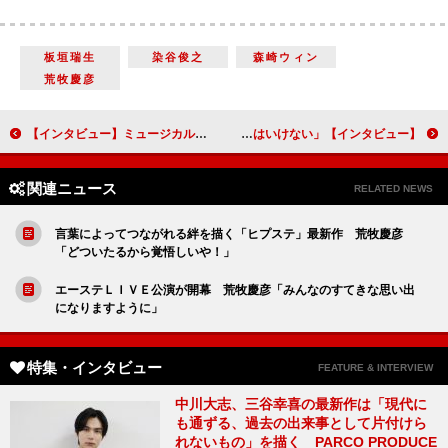
板垣瑞生
染谷俊之
森崎ウィン
荒牧慶彦
【インタビュー】ミュージカル「ウェイトレス」宮野真守 舞台では「見た目でもどれだけその人物をかたどれるか」を意識
【インタビュー】舞台「スリル・ミー」田代万里生＆新納慎也 “伝説の初演ペア”が再び挑む衝撃の物語「初演のドキドキ感は一生忘れてはいけない」
関連ニュース
RELATED NEWS
言葉によってつながれる絆を描く「ヒプステ」最新作 荒牧慶彦
「どついたるから覚悟しいや！」
エーステＬＩＶＥ公演が開幕 荒牧慶彦「みんなのすてきな思い出
になりますように」
特集・インタビュー
FEATURE & INTERVIEW
中川大志、三谷幸喜の最新作は「現代に
も通ずる、過去の出来事として片付けら
れないもの」を描く PARCO PRODUCE