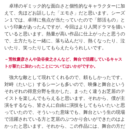
卓球のギミック的な面白さと個性的なキャラクターに加
えて、先ほどお話しした「エモさ」だと思います。シーズ
ン１では、卓球に焦点が当たっていたので「部活もの」と
いう印象があったんですが、今回はより人間ドラマを描い
ていると思います。熱量が高い作品に仕上がったと思うの
で、土方たちと一緒に、落ち込んだり、熱くなったり、泣
いたり、笑ったりしてもらえたらうれしいです。
－荒牧慶彦さんや染谷俊之さんなど、舞台で活躍しているキャス
トが新たに加わったことについてはいかがですか。
強大な敵として現れてくれるので、頼もしかったです。
対峙（たいじ）するシーンも多いので、映像と舞台という
それぞれの得意分野を生かした、まったく違うお芝居のテ
イストを楽しんでもらえると思います。それから、僕が主
演をするなら、皆さんに自由に演技をしてもらいたいと思
っていたので、そういった意味でも、舞台という生の現場
で活躍されている方と芝居のぶつかり合いができたのはよ
かったと思います。それから、この作品には、舞台の方だ