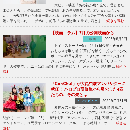
大ヒット映画『あの花が咲く丘で、君とまた
出会えたら。』の続編にして完結編『あの星が降る丘で、君とまた出会いた
い。』が8月7日から全国公開される。前作に続いて主人公の百合を演じた福原
遥に話を聞いた。 －始めに、前作『あの花が咲く丘で、君とま …
続きを読む
【映画コラム】7月の公開映画から
2026年8月3日
映画
「トイ・ストーリー5」（7月3日公開）★★★
おもちゃを取り巻く“変化”を描く 持ち主の少女
ボニーの成長を見守ってきたカウガール人形の
ジェシー。だが、タブレット端末「リリーパッ
ド」の登場で、ボニーは画面の世界に夢中になり、おもちゃと遊ぶ時 …
続きを
読む
「ConChu!」が大昆虫展アンバサダーに
就任！ ハロプロ研修生から羽化した4匹
たちの、その先とは
2026年7月31日
インタビュー
夏休みの人気イベント「大昆虫展 in 東京スカ
イツリータウン（R）」のアンバサダーに、杉原
明紗（モーニング娘。’26）、長野桃羽（アンジュルム）、西村乙輝（つばきフ
ァクトリー）、相馬優芽（ロージークロニクル）による特別ユニット …
続きを
読む