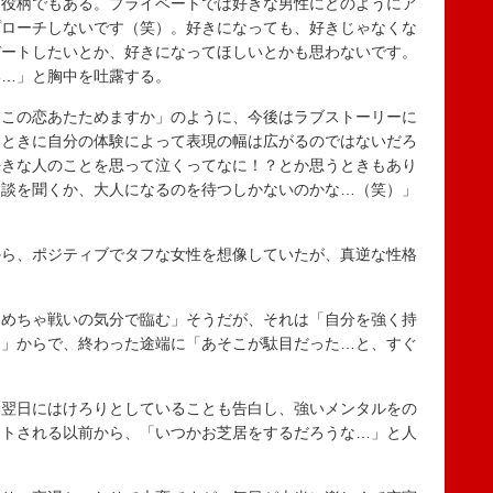
役柄でもある。プライベートでは好きな男性にどのようにア
プローチしないです（笑）。好きになっても、好きじゃなくな
デートしたいとか、好きになってほしいとかも思わないです。
い…」と胸中を吐露する。
この恋あたためますか」のように、今後はラブストーリーに
なときに自分の体験によって表現の幅は広がるのではないだろ
好きな人のことを思って泣くってなに！？とか思うときもあり
験談を聞くか、大人になるのを待つしかないのかな…（笑）」
ら、ポジティブでタフな女性を想像していたが、真逆な性格
めちゃ戦いの気分で臨む」そうだが、それは「自分を強く持
う」からで、終わった途端に「あそこが駄目だった…と、すぐ
。
翌日にはけろりとしていることも告白し、強いメンタルをの
ウトされる以前から、「いつかお芝居をするだろうな…」と人