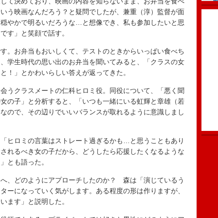
して決めており、映画の内容を知らないまま、お弁当を食べ
ういう映画なんだろう？と疑問でしたが、兼重（淳）監督が面
も穏やかで明るいだろうな…と想像でき、私も参加したいと思
たです」と笑顔で話す。
す。お弁当もおいしくて、テストのときからいっぱい食べち
に、学生時代の思い出のお弁当を聞いてみると、「クラスの女
こと！」とかわいらしい答えが返ってきた。
会うクラスメートの仁科ヒロミ役。同役について、「悪く聞
の女の子」と分析すると、「いつも一緒にいる虹輝と章雄（若
格なので、その辺りでいいバランスが取れるように意識しまし
「ヒロミの言葉はストレート過ぎるかも…と思うこともあり
愛されるべき女の子だから、どうしたら応援したくなるような
た」とも語った。
へ、どのようにアプローチしたのか？ 森は「演じているう
クターになっていく気がします。ある程度の形は作りますが、
ています」と説明した。