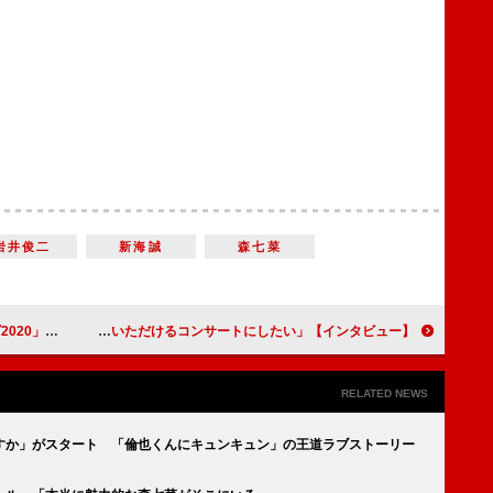
岩井俊二
新海誠
森七菜
やしてもらえたら」
【インタビュー】東啓介1st Musical Concert「A NEW ME」で見せる新たな一面「僕の可能性を感じていただけるコンサートにしたい」
RELATED NEWS
すか」がスタート 「倫也くんにキュンキュン」の王道ラブストーリー