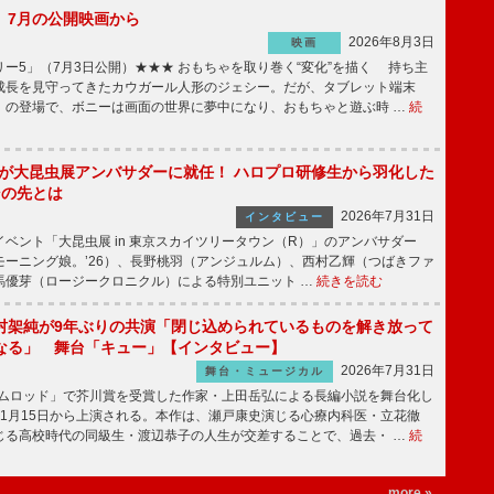
】7月の公開映画から
2026年8月3日
映画
ー5」（7月3日公開）★★★ おもちゃを取り巻く“変化”を描く 持ち主
成長を見守ってきたカウガール人形のジェシー。だが、タブレット端末
」の登場で、ボニーは画面の世界に夢中になり、おもちゃと遊ぶ時 …
続
!」が大昆虫展アンバサダーに就任！ ハロプロ研修生から羽化した
その先とは
2026年7月31日
インタビュー
ベント「大昆虫展 in 東京スカイツリータウン（R）」のアンバサダー
モーニング娘。’26）、長野桃羽（アンジュルム）、西村乙輝（つばきファ
馬優芽（ロージークロニクル）による特別ユニット …
続きを読む
村架純が9年ぶりの共演「閉じ込められているものを解き放って
なる」 舞台「キュー」【インタビュー】
2026年7月31日
舞台・ミュージカル
ニムロッド」で芥川賞を受賞した作家・上田岳弘による長編小説を舞台化し
11月15日から上演される。本作は、瀬戸康史演じる心療内科医・立花徹
じる高校時代の同級生・渡辺恭子の人生が交差することで、過去・ …
続
more »