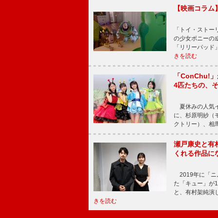
【映画コラム
「トイ・ストーリ
の少女ボニーの
「リリーパッド
きを読む
「ConChu
4匹たちの、
夏休みの人気イ
に、杉原明紗（
クトリー）、相
瀬戸康史と有
くれる作品に
2019年に「
た「キュー」が
と、有村架純演
きを読む