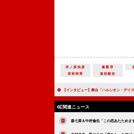
井ノ原快彦
兼重淳
若林時英
道枝駿佑
【インタビュー】舞台「ハルシオン・デイズ2020」南沢奈央「こういった時代だからこそエンタメで心を癒
関連ニュース
森七菜＆中村倫也「この恋あたためま