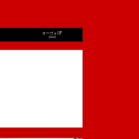
オーヴォ
OVO