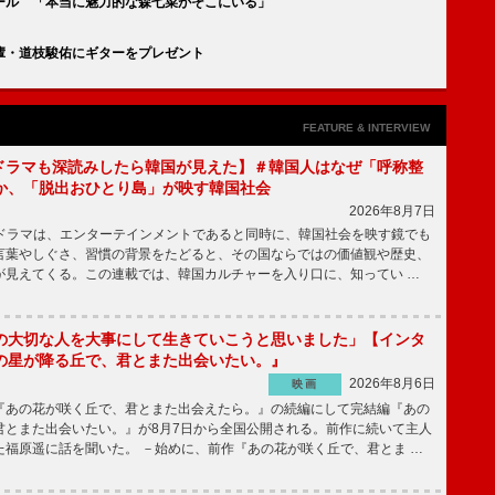
ール 「本当に魅力的な森七菜がそこにいる」
輩・道枝駿佑にギターをプレゼント
FEATURE & INTERVIEW
もKドラマも深読みしたら韓国が見えた】＃韓国人はなぜ「呼称整
か、「脱出おひとり島」が映す韓国社会
2026年8月7日
国ドラマは、エンターテインメントであると同時に、韓国社会を映す鏡でも
言葉やしぐさ、習慣の背景をたどると、その国ならではの価値観や歴史、
が見えてくる。この連載では、韓国カルチャーを入り口に、知ってい …
の大切な人を大事にして生きていこうと思いました」【インタ
の星が降る丘で、君とまた出会いたい。』
2026年8月6日
映画
あの花が咲く丘で、君とまた出会えたら。』の続編にして完結編『あの
君とまた出会いたい。』が8月7日から全国公開される。前作に続いて主人
た福原遥に話を聞いた。 －始めに、前作『あの花が咲く丘で、君とま …