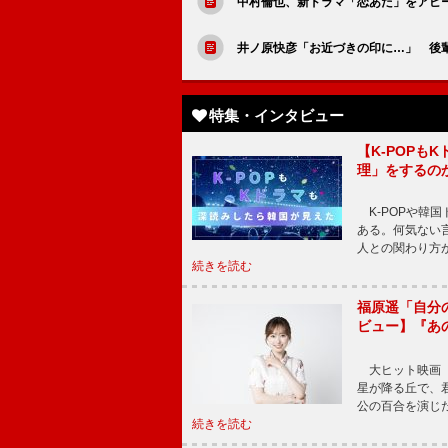
中村倫也、新ドラマ「恋あた」をアピ
井ノ原快彦「お近づきの印に…」 後
特集・インタビュー
【K-POP
理」をするの
K-POPや韓
ある。何気ない
人との関わり方
続きを読む
福原遥「自分
ビュー】『あ
大ヒット映画『
星が降る丘で、
公の百合を演じ
続きを読む