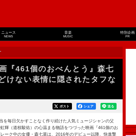
ニュース
音楽
特別企画
NEWS
MUSIC
PR
ー
画『461個のおべんとう』森七
どけない表情に隠されたタフな
ポスト
シェア
送る
当を毎日欠かすことなく作り続けた人気ミュージシャンの父
虹輝（道枝駿佑）の心温まる物語をつづった映画『461個のお
レーク中の女優・森七菜は、2016年のデビュー以降、快進撃