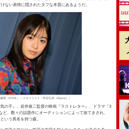
どけない表情に隠されたタフな本質にあるようだ。
寛（KOHL）／スタイリスト：申谷弘美（Bipost））
気の子』、岩井俊二監督の映画『ラストレター』、ドラマ「3
など、数々の話題作にオーディションによって抜てきされ、
」という異名を持つ森。