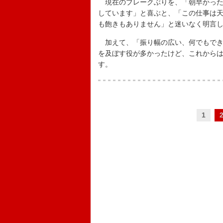
現在のブレークぶりを、「朝早かった
しています」と喜ぶと、「この仕事は
も飽きもありません」と迷いなく明言
加えて、「振り幅の広い、何でもでき
を及ぼす役が多かったけど、これから
す。
1