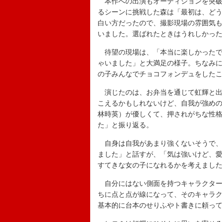
本作への出演もオーディションを突破
るシーンに挑戦した森は「最初は、ど
白い方だったので、撮影現場の雰囲気
いました。選ばれたときはうれしかっ
待望の現場は、「本当に楽しかったで
ゃいました」と大満足の様子。ちなみ
の子みんなでチョコフォンデュをした
演じたのは、お弁当を通じて虹輝と出
こえるかもしれないけど、自我が強め
林時英）が優しくて、押されがちな性
た」と振り返る。
自身は自我があまり強くないそうで、
ました」と話すが、「気は強いけど、
すてきな女の子になれるかを考えまし
自分にはない側面を持つキャラクター
ちに点と点が線になって、そのキャラ
基本的に台本のせりふやト書きに頼っ