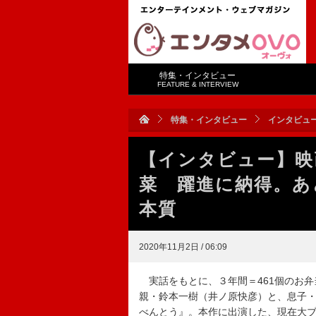
特集・インタビュー
FEATURE & INTERVIEW
特集・インタビュー
インタビュ
【インタビュー】映
菜 躍進に納得。あ
本質
2020年11月2日 / 06:09
実話をもとに、３年間＝461個のお弁
親・鈴本一樹（井ノ原快彦）と、息子・
べんとう』。本作に出演した、現在大ブ