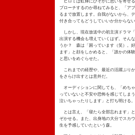
ヒロミは虹輝にひそかに思いを寄せる
プローチするのか尋ねてみると、「ア
るまで放置します。自我がないから、
付き合ってもどうしていいか分からな
しかし、現在放送中の初主演ドラマ「
出演する機会も増えていくはず。そん
うか？ 森は「困っています（笑）。
ます」と顔をしかめると、「誰かの体
と思いをめぐらせた。
これまでの経歴や、最近の活躍ぶりか
をさらけ出すとは意外だ。
オーディションに関しても、「めちゃ
っていないと不安や恐怖を感じてしま
泣いちゃったりします」と打ち明ける
とは言え、「寝たら全部忘れます」と
ぞかせる。また、出身地の大分でスカ
生を予感していたという森。