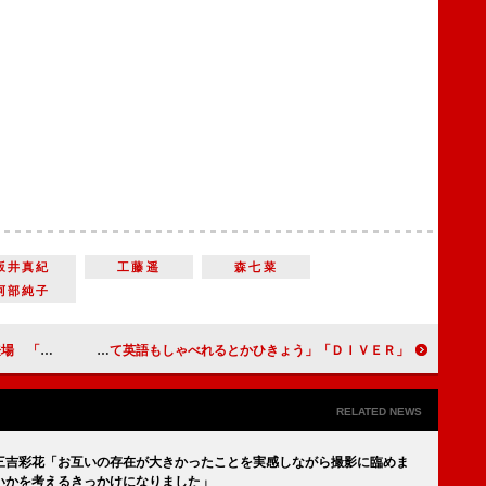
坂井真紀
工藤遥
森七菜
阿部純子
しています」
「ＤＩＶＥＲ」福士蒼汰の流ちょうな英語に反響 「カッコよくて英語もしゃべれるとかひきょう」
RELATED NEWS
s』三吉彩花「お互いの存在が大きかったことを実感しながら撮影に臨めま
いかを考えるきっかけになりました」