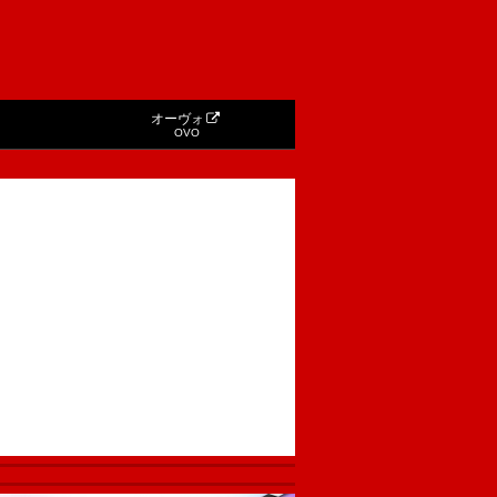
オーヴォ
OVO