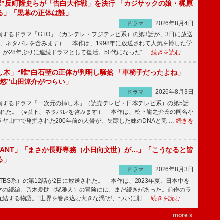
鬼塚”反町隆史らが「告白大作戦」を決行 「カジサックの娘・梶原
る」「黒幕の正体は誰」
2026年8月4日
ドラマ
するドラマ「GTO」（カンテレ・フジテレビ系）の第3話が、3日に放送
下、ネタバレを含みます） 本作は、1998年に放送されて人気を博した学
」が28年ぶりに連続ドラマとして復活。50代になった“ …
続きを読む
し木」“唯”白石聖の正体が判明し騒然 「車椅子だったよね」
“悠”山田涼介がつらい」
2026年8月3日
ドラマ
するドラマ「一次元の挿し木」（読売テレビ・日本テレビ系）の第5話
された。（※以下、ネタバレを含みます） 本作は、松下龍之介氏の同名小
ヤ山中で発掘された200年前の人骨が、失踪した妹のDNAと完 …
続きを
IVANT」「まさか長野専務（小日向文世）が…」「こうなると皆
る」
2026年8月3日
ドラマ
（TBS系）の第12話が2日に放送された。 本作は、2023年夏、日本中を
マの続編。乃木憂助（堺雅人）の冒険には、まだ続きがあった。前作のラ
結する物語。“世界を巻き込む大きな渦”が、ついに別 …
続きを読む
more »