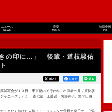
ニュース
音楽
特別企画
NEWS
MUSIC
PR
きの印に…」 後輩・道枝駿佑
ント
ポスト
シェア
送る
露試写会が１３日、東京都内で行われ、出演者の井ノ原快彦
ジャニーズＪｒ.）、森七菜、工藤遥、阿部純子、野間口徹、
。
すことなく続けた人気ミュージシャンの父親と息子の、心温