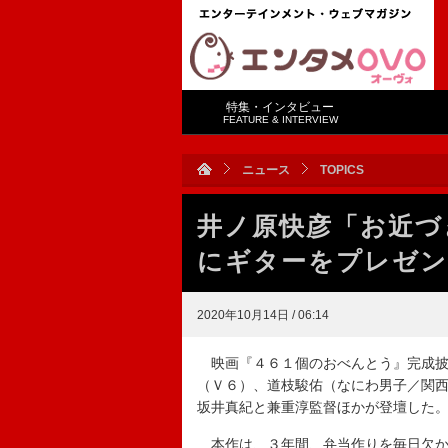
特集・インタビュー
FEATURE & INTERVIEW
ニュース
TOPICS
井ノ原快彦「お近づ
にギターをプレゼ
2020年10月14日 / 06:14
映画『４６１個のおべんとう』完成披
（Ｖ６）、道枝駿佑（なにわ男子／関西
坂井真紀と兼重淳監督ほかが登壇した
本作は、３年間、弁当作りを毎日欠か