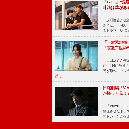
「GTO」“
叶渚は華があ
反町隆史が主演
された。（※以
園ドラマ「GTO
「一次元の挿
「宗教二世の
山田涼介が主演
が、2日に放送
説が原作。ヒマラ
読む
日曜劇場「V
が怪しく見え
「VIVANT」
熱狂させたドラ
ストシーンから直