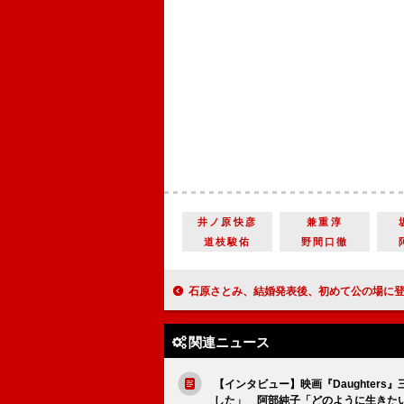
井ノ原快彦
兼重淳
道枝駿佑
野間口徹
石原さとみ、結婚発表後、初めて公の場に登場 「ちょっといつもより緊張
関連ニュース
【インタビュー】映画『Daughter
した」 阿部純子「どのように生きた