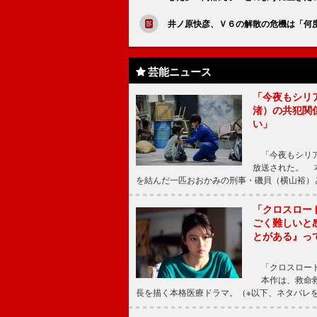
井ノ原快彦、Ｖ６の解散の危機は「何
芸能ニュース
「今夜もシリ
渚）の共犯関
い」
「今夜もシリア
放送された。 
を結んだ一匹おおかみの刑事・磯貝（横山裕）
「クロスロー
ごく難しいと
とがある』っ
「クロスロード
本作は、救命救
長を描く本格医療ドラマ。（※以下、ネタバレ