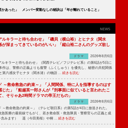
度かあった」 メンバー変動なしの秘訣は「年が離れていること」
NEWS
アルキラーと待ち合わせ」「磯貝（横山裕）とヒナタ（関水
係が深まってきているのがいい」「縦山裕二さんのグッズ欲し
2026年8月6日
ドラマ
ルキラーと待ち合わせ」（関西テレビ／フジテレビ系）の第6話が5日に
本作は、警察の正義よりも復讐（ふくしゅう）を優先し、秘密の共犯関係
と第六感女子ヒナタ（関水渚）の物語 …
続きを読む
ド ～救命救急の約束～」「人間関係、特に人を指導するのはす
感じた」「船越英一郎さんが『刑事面に似ていると言われたこ
て、そりゃあ2時間ドラマの帝王だもの」
2026年8月6日
ドラマ
 ～救命救急の約束～」（テレビ朝日系）の第5話が4日に放送された。
急医療の最前線でもがく、若き救命医・救急隊員・警察官らの正義と成
を含みます） 遥（今田美桜）や桐 …
続きを読む