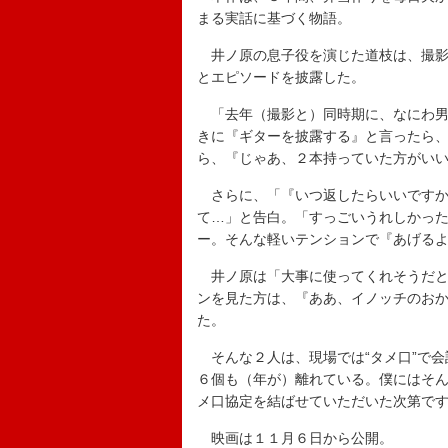
まる実話に基づく物語。
井ノ原の息子役を演じた道枝は、撮影
とエピソードを披露した。
「去年（撮影と）同時期に、なにわ男
きに『ギターを披露する』と言ったら
ら、『じゃあ、２本持っていた方がい
さらに、「『いつ返したらいいですか
て…」と告白。「すっごいうれしかっ
ー。そんな軽いテンションで『あげる
井ノ原は「大事に使ってくれそうだと
ンを見た方は、『ああ、イノッチのお
た。
そんな２人は、現場では“タメ口”で会
６個も（年が）離れている。僕にはそ
メ口協定を結ばせていただいた次第で
映画は１１月６日から公開。