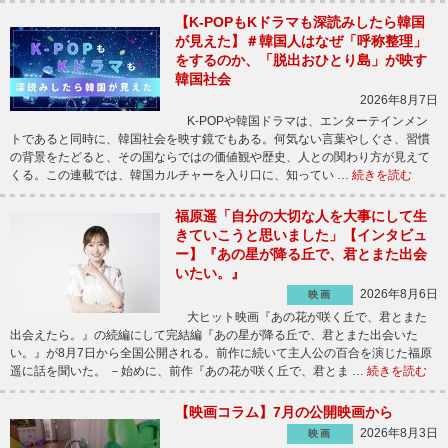
【K-POPもKドラマも深読みしたら韓国
が見えた】＃韓国人はなぜ「呼称整理」
をするのか、「脱出おひとり島」が映す
韓国社会
2026年8月7日
K-POPや韓国ドラマは、エンターテインメン
トであると同時に、韓国社会を映す鏡でもある。何気ない言葉やしぐさ、習慣
の背景をたどると、その国ならではの価値観や歴史、人との関わり方が見えて
くる。この連載では、韓国カルチャーを入り口に、知ってい …
続きを読む
福原遥「自分の大切な人を大事にして生
きていこうと思いました」【インタビュ
ー】『あの星が降る丘で、君とまた出会
いたい。』
2026年8月6日
映画
大ヒット映画『あの花が咲く丘で、君とまた
出会えたら。』の続編にして完結編『あの星が降る丘で、君とまた出会いた
い。』が8月7日から全国公開される。前作に続いて主人公の百合を演じた福原
遥に話を聞いた。 －始めに、前作『あの花が咲く丘で、君とま …
続きを読む
【映画コラム】7月の公開映画から
2026年8月3日
映画