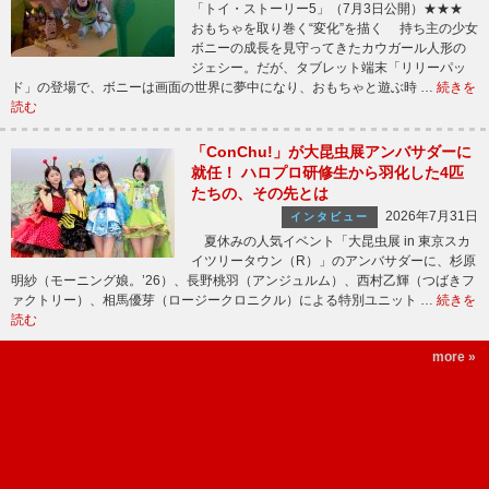
「トイ・ストーリー5」（7月3日公開）★★★
おもちゃを取り巻く“変化”を描く 持ち主の少女
ボニーの成長を見守ってきたカウガール人形の
ジェシー。だが、タブレット端末「リリーパッ
ド」の登場で、ボニーは画面の世界に夢中になり、おもちゃと遊ぶ時 …
続きを
読む
「ConChu!」が大昆虫展アンバサダーに
就任！ ハロプロ研修生から羽化した4匹
たちの、その先とは
2026年7月31日
インタビュー
夏休みの人気イベント「大昆虫展 in 東京スカ
イツリータウン（R）」のアンバサダーに、杉原
明紗（モーニング娘。’26）、長野桃羽（アンジュルム）、西村乙輝（つばきフ
ァクトリー）、相馬優芽（ロージークロニクル）による特別ユニット …
続きを
読む
more »