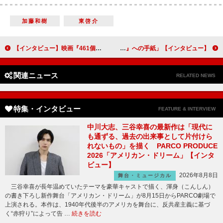
加藤和樹
東啓介
【インタビュー】映画『461個のおべんとう』森七菜 躍進に納得。あどけない表情に隠されたタフな本質
【インタビュー】「Op.110 ベートーヴェン『不滅の恋人』への手紙」一路真輝「新しい世界の舞台をみんなで体感しましょう」
関連ニュース
RELATED NEWS
特集・インタビュー
FEATURE & INTERVIEW
中川大志、三谷幸喜の最新作は「現代に
も通ずる、過去の出来事として片付けら
れないもの」を描く PARCO PRODUCE
2026「アメリカン・ドリーム」【インタ
ビュー】
2026年8月8日
舞台・ミュージカル
三谷幸喜が長年温めていたテーマを豪華キャストで描く、渾身（こんしん）
の書き下ろし新作舞台「アメリカン・ドリーム」が8月15日からPARCO劇場で
上演される。本作は、1940年代後半のアメリカを舞台に、反共産主義に基づ
く“赤狩り”によって告 …
続きを読む