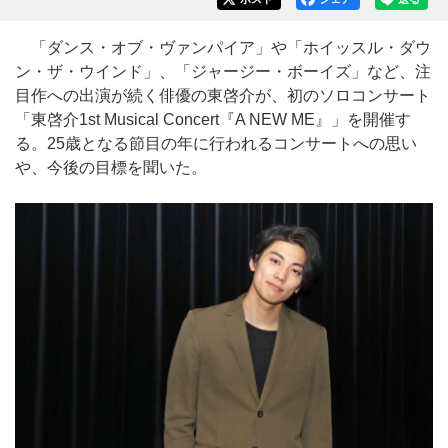
「ダンス・オブ・ヴァンパイア」や「ホイッスル・ダウ
ン・ザ・ウインド」、「ジャージー・ボーイズ」など、注
目作への出演が続く俳優の東啓介が、初のソロコンサート
「東啓介1st Musical Concert『A NEW ME』」を開催す
る。25歳となる節目の年に行われるコンサートへの思い
や、今後の目標を聞いた。