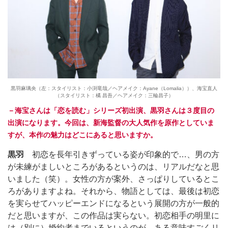
黒羽麻璃央（左：スタイリスト：小渕竜哉／ヘアメイク：Ayane（Lomalia））、海宝直人
（スタイリスト：橘 昌吾／ヘアメイク：三輪昌子）
－海宝さんは「恋を読む」シリーズ初出演、黒羽さんは３度目の
出演になります。今回は、新海監督の大人気作を原作としていま
すが、本作の魅力はどこにあると思いますか。
黒羽
初恋を長年引きずっている姿が印象的で…、男の方
が未練がましいところがあるというのは、リアルだなと思
いました（笑）。女性の方が案外、さっぱりしているとこ
ろがありますよね。それから、物語としては、最後は初恋
を実らせてハッピーエンドになるという展開の方が一般的
だと思いますが、この作品は実らない。初恋相手の明里に
は（別に）婚約者までいるというのが、ある意味すごくリ