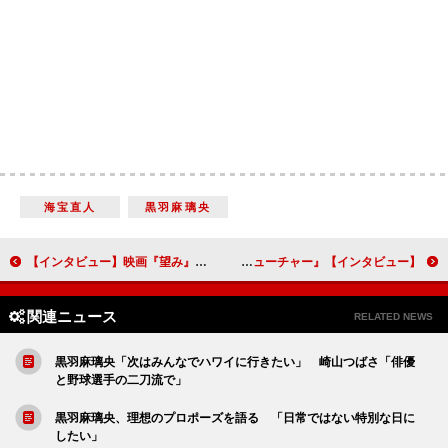
海宝直人
黒羽麻璃央
【インタビュー】映画『望み』堤幸彦監督 コメディーサスペンスからシフトし、深い人間ドラマの製作に使命感
【インタビュー】『バック・トゥ・ザ・フューチャー』宮川一朗太 アメリカ人から「何でマイケル・Ｊ・フォックスが日本語をしゃべっているんだ」と言われたことが心の支えに
関連ニュース
RELATED NEWS
黒羽麻璃央「次はみんなでハワイに行きたい」 崎山つばさ「俳優
と野球選手の二刀流で」
黒羽麻璃央、理想のプロポーズを語る 「日常ではない特別な日に
したい」