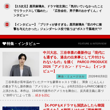
【2.5次元】黒羽麻璃央、ドラマ初主演に「気付いていなかったこと
でリラックスして臨めた」 「広告会社、男子寮のおかずくん」イ
ンタビュー
【インタビュー】「プリティが多すぎる」黒羽麻璃央「世の中に衝
撃を与えたかった」ジェンダーレス役で狙うは“ポスト千葉雄大”!?
特集・インタビュー
FEATURE & INTERVIEW
中川大志、三谷幸喜の最新作は「現代に
も通ずる、過去の出来事として片付けら
れないもの」を描く PARCO PRODUCE
2026「アメリカン・ドリーム」【インタ
ビュー】
2026年8月8日
舞台・ミュージカル
三谷幸喜が長年温めていたテーマを豪華キャストで描く、渾身（こんしん）
の書き下ろし新作舞台「アメリカン・ドリーム」が8月15日からPARCO劇場で
上演される。本作は、1940年代後半のアメリカを舞台に、反共産主義に基づ
く“赤狩り”によって告 …
続きを読む
【K-POPもKドラマも深読みしたら韓国
が見えた】＃韓国人はなぜ「呼称整理」