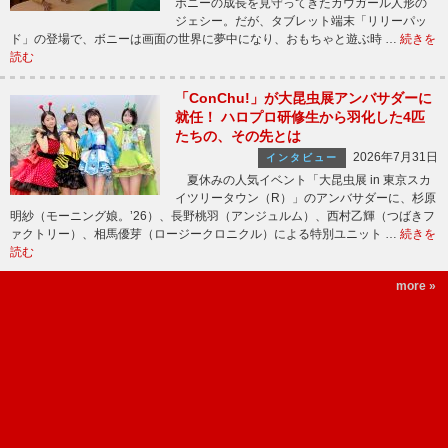
ボニーの成長を見守ってきたカウガール人形の
ジェシー。だが、タブレット端末「リリーパッ
ド」の登場で、ボニーは画面の世界に夢中になり、おもちゃと遊ぶ時 …
続きを
読む
「ConChu!」が大昆虫展アンバサダーに
就任！ ハロプロ研修生から羽化した4匹
たちの、その先とは
2026年7月31日
インタビュー
夏休みの人気イベント「大昆虫展 in 東京スカ
イツリータウン（R）」のアンバサダーに、杉原
明紗（モーニング娘。’26）、長野桃羽（アンジュルム）、西村乙輝（つばきフ
ァクトリー）、相馬優芽（ロージークロニクル）による特別ユニット …
続きを
読む
more »