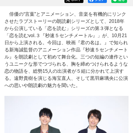
俳優の“言葉”とアニメーション、音楽を有機的にリンク
させたラブストーリーの朗読劇シリーズとして、2018年
から公演している「恋を読む」シリーズの第３弾となる
「恋を読むvol.３『秒速５センチメートル』」が、10月21
日から上演される。今回は、映画『君の名は。』で知られ
る新海誠監督のアニメーション作品『秒速５センチメート
ル』を朗読劇として初めて舞台化。三つの短編の連作とい
うユニークな形でつづられる、胸を締めつけられるような
恋の物語を、総勢15人の出演者が５組に分かれて上演す
る。遠野貴樹を演じる海宝直人、そして黒羽麻璃央に公演
への思いや朗読劇の魅力を聞いた。