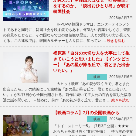
をするのか、「脱出おひとり島」が映す
韓国社会
2026年8月7日
K-POPや韓国ドラマは、エンターテインメン
トであると同時に、韓国社会を映す鏡でもある。何気ない言葉やしぐさ、習慣
の背景をたどると、その国ならではの価値観や歴史、人との関わり方が見えて
くる。この連載では、韓国カルチャーを入り口に、知ってい …
続きを読む
福原遥「自分の大切な人を大事にして生
きていこうと思いました」【インタビュ
ー】『あの星が降る丘で、君とまた出会
いたい。』
2026年8月6日
映画
大ヒット映画『あの花が咲く丘で、君とまた
出会えたら。』の続編にして完結編『あの星が降る丘で、君とまた出会いた
い。』が8月7日から全国公開される。前作に続いて主人公の百合を演じた福原
遥に話を聞いた。 －始めに、前作『あの花が咲く丘で、君とま …
続きを読む
【映画コラム】7月の公開映画から
2026年8月3日
映画
「トイ・ストーリー5」（7月3日公開）★★★
おもちゃを取り巻く“変化”を描く 持ち主の少女