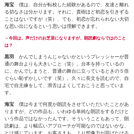
海宝
僕は、自分が転校した経験があるので、友達と離れ
る切なさは分かります。それに、貴樹ほど初恋を引きずる
ことはないですが（笑）、でも、初恋が忘れられない大切
な思い出になるという思いは理解できます。
－今回は、声だけのお芝居になりますが、朗読劇ならではのこと
は？
黒羽
かんでしまうんじゃないかというプレッシャーが普
通の舞台よりも大きいこと（笑）。台本を持っているの
に、かんでしまうと、普通の舞台に立っているときの５倍
ぐらい恥ずかしいです（笑）。久々に長文を読むので、自
宅で自主練をして、滑舌はよくしておこうと思っていま
す。
海宝
僕は今まで何度か朗読をさせていただいたことがあ
りますが、どの作品も、いわゆる単純な朗読をするだけと
いう作品ではなかったんです。そういうこともあって、朗
読劇は、より幅広いアプローチが可能なのではないかな、
とは感じています。お客さまも、より想像力が羽ばたける