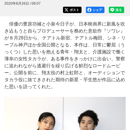
2020年8月26日 / 06:07
ポスト
シェア
送る
俳優の豊原功補と小泉今日子が、日本映画界に新風を吹
き込もうと自らプロデューサーを務めた意欲作『ソワレ』
が８月28日から、テアトル新宿、テアトル梅田、シネ・リ
ーブル神戸ほか全国公開となる。本作は、日常に鬱屈（う
っくつ）した思いを抱える青年・翔太と、介護施設で働く
薄幸の女性タカラが、ある事件をきっかけに出会い、警察
に追われながら逃避行を繰り広げる鮮烈なロードムービ
ー。公開を前に、翔太役の村上虹郎と、オーディションで
タカラ役に抜てきされた期待の新星・芋生悠が作品に込め
た思いを語ってくれた。