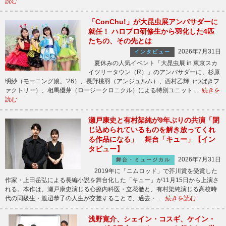
読む
「ConChu!」が大昆虫展アンバサダーに
就任！ ハロプロ研修生から羽化した4匹
たちの、その先とは
2026年7月31日
インタビュー
夏休みの人気イベント「大昆虫展 in 東京スカ
イツリータウン（R）」のアンバサダーに、杉原
明紗（モーニング娘。’26）、長野桃羽（アンジュルム）、西村乙輝（つばきフ
ァクトリー）、相馬優芽（ロージークロニクル）による特別ユニット …
続きを
読む
瀬戸康史と有村架純が9年ぶりの共演「閉
じ込められているものを解き放ってくれ
る作品になる」 舞台「キュー」【イン
タビュー】
2026年7月31日
舞台・ミュージカル
2019年に「ニムロッド」で芥川賞を受賞した
作家・上田岳弘による長編小説を舞台化した「キュー」が11月15日から上演さ
れる。本作は、瀬戸康史演じる心療内科医・立花徹と、有村架純演じる高校時
代の同級生・渡辺恭子の人生が交差することで、過去・ …
続きを読む
浅野寛介、シェイン・コスギ、ケイン・