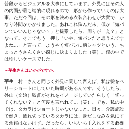
普段からビジュアルを大事にしています。外見にはその人
の内面が最も端的に現れるので、形から作っていくのは大
事。ただ今回は、その形を決める衣装合わせが大変で、か
なり時間がかかりました。あれこれ悩んだ末、僕が「短パ
ンでいいんじゃない？」と提案したら、周りが「え？」と
なって。そこでもう一押し「いや、短パンだと思うんです
よね…」と言って、ようやく短パンに柄シャツという、ち
ょっとうさんくさい感じに決まりました（笑）。僕の中で
は珍しいケースでした。
－芋生さんはいかがですか。
芋生
村上さんと同じく外見に関して言えば、私は髪をベ
リーショートにしていた時期があるんです。そうしたら、
外山（文治）監督がそれをイメージしていたらしく「切っ
てくれない？」と何度も言われて…（笑）。でも、私の中
では、タカラはショートじゃないな…と。日々、介護施設
で働き、疲れ切っているタカラには、身だしなみを気にす
る余裕はないはず。だったら、いちいち手入れをする必要