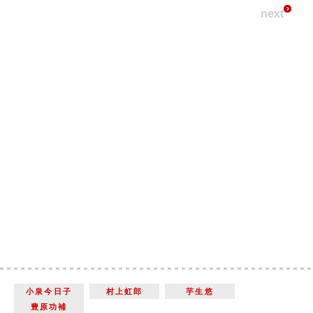
next
小泉今日子
村上虹郎
芋生悠
豊原功補