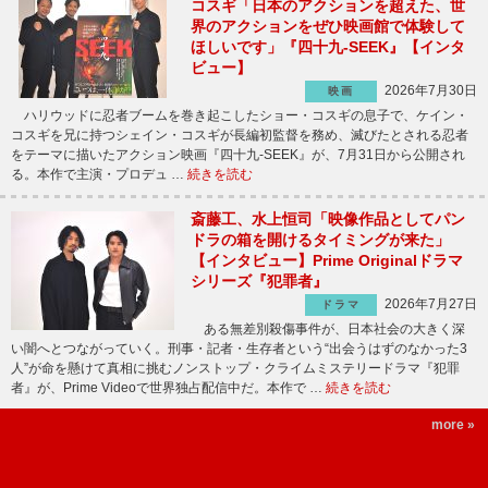
コスギ「日本のアクションを超えた、世
界のアクションをぜひ映画館で体験して
ほしいです」『四十九-SEEK』【インタ
ビュー】
2026年7月30日
映画
ハリウッドに忍者ブームを巻き起こしたショー・コスギの息子で、ケイン・
コスギを兄に持つシェイン・コスギが長編初監督を務め、滅びたとされる忍者
をテーマに描いたアクション映画『四十九-SEEK』が、7月31日から公開され
る。本作で主演・プロデュ …
続きを読む
斎藤工、水上恒司「映像作品としてパン
ドラの箱を開けるタイミングが来た」
【インタビュー】Prime Originalドラマ
シリーズ『犯罪者』
2026年7月27日
ドラマ
ある無差別殺傷事件が、日本社会の大きく深
い闇へとつながっていく。刑事・記者・生存者という“出会うはずのなかった3
人”が命を懸けて真相に挑むノンストップ・クライムミステリードラマ『犯罪
者』が、Prime Videoで世界独占配信中だ。本作で …
続きを読む
more »