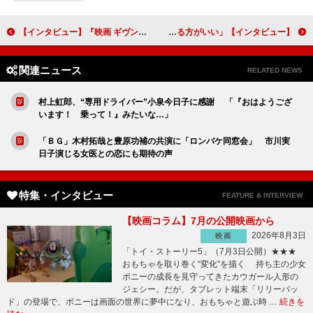
【インタビュー】『映画 ギヴン』江口拓也「アニメシリーズのその先の『ギヴン』という世界を楽しんで」
【インタビュー】浪漫舞台「『走れメロス』～文豪たちの青春～」山口真帆が語る恋愛観「尽くすよりも尽くされる方がいい」
関連ニュース
RELATED NEWS
村上虹郎、“専用ドライバー”小泉今日子に感謝 「『おはようござ
います！ 乗って！』みたいな…」
「ＢＧ」木村拓哉と豊原功補の共演に「ロンバケ同窓会」 市川実
日子演じる女医との恋にも期待の声
特集・インタビュー
FEATURE & INTERVIEW
【映画コラム】7月の公開映画から
2026年8月3日
映画
「トイ・ストーリー5」（7月3日公開）★★★
おもちゃを取り巻く“変化”を描く 持ち主の少女
ボニーの成長を見守ってきたカウガール人形の
ジェシー。だが、タブレット端末「リリーパッ
ド」の登場で、ボニーは画面の世界に夢中になり、おもちゃと遊ぶ時 …
続きを