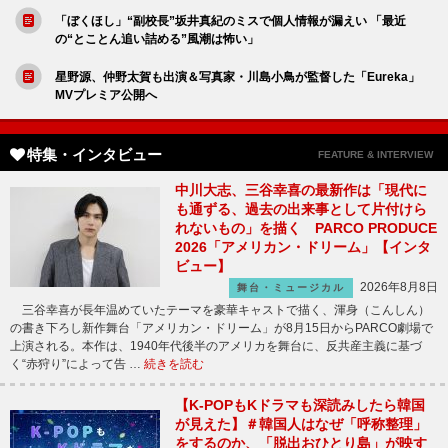
「ぼくほし」“副校長”坂井真紀のミスで個人情報が漏えい 「最近
の“とことん追い詰める”風潮は怖い」
星野源、仲野太賀も出演＆写真家・川島小鳥が監督した「Eureka」
MVプレミア公開へ
特集・インタビュー
FEATURE & INTERVIEW
中川大志、三谷幸喜の最新作は「現代に
も通ずる、過去の出来事として片付けら
れないもの」を描く PARCO PRODUCE
2026「アメリカン・ドリーム」【インタ
ビュー】
2026年8月8日
舞台・ミュージカル
三谷幸喜が長年温めていたテーマを豪華キャストで描く、渾身（こんしん）
の書き下ろし新作舞台「アメリカン・ドリーム」が8月15日からPARCO劇場で
上演される。本作は、1940年代後半のアメリカを舞台に、反共産主義に基づ
く“赤狩り”によって告 …
続きを読む
【K-POPもKドラマも深読みしたら韓国
が見えた】＃韓国人はなぜ「呼称整理」
をするのか、「脱出おひとり島」が映す