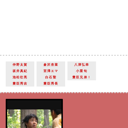
仲野太賀
倉沢杏菜
八津弘幸
坂井真紀
宮澤エマ
小栗旬
池松壮亮
白石聖
豊臣兄弟！
豊臣秀吉
豊臣秀長