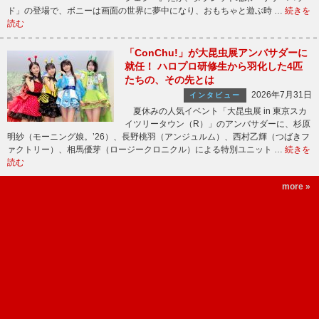
ド」の登場で、ボニーは画面の世界に夢中になり、おもちゃと遊ぶ時 …
続きを
読む
「ConChu!」が大昆虫展アンバサダーに
就任！ ハロプロ研修生から羽化した4匹
たちの、その先とは
2026年7月31日
インタビュー
夏休みの人気イベント「大昆虫展 in 東京スカ
イツリータウン（R）」のアンバサダーに、杉原
明紗（モーニング娘。’26）、長野桃羽（アンジュルム）、西村乙輝（つばきフ
ァクトリー）、相馬優芽（ロージークロニクル）による特別ユニット …
続きを
読む
more »