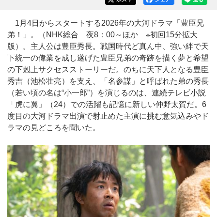
1月4日からスタートする2026年の大河ドラマ「豊臣兄
弟！」。（NHK総合 夜8：00～ほか ※初回15分拡大
版）。主人公は豊臣秀長。戦国時代ど真ん中、強い絆で天
下統一の偉業を成し遂げた豊臣兄弟の奇跡を描く夢と希望
の下剋上サクセスストーリーだ。のちに天下人となる豊臣
秀吉（池松壮亮）を支え、「名参謀」と呼ばれた弟の秀長
（若い頃の名は“小一郎”）を演じるのは、連続テレビ小説
「虎に翼」（24）での活躍も記憶に新しい仲野太賀だ。6
度目の大河ドラマ出演で射止めた主演に挑む意気込みやド
ラマの見どころを聞いた。