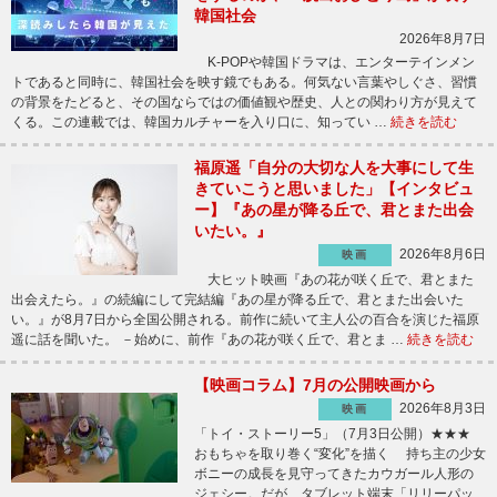
韓国社会
2026年8月7日
K-POPや韓国ドラマは、エンターテインメン
トであると同時に、韓国社会を映す鏡でもある。何気ない言葉やしぐさ、習慣
の背景をたどると、その国ならではの価値観や歴史、人との関わり方が見えて
くる。この連載では、韓国カルチャーを入り口に、知ってい …
続きを読む
福原遥「自分の大切な人を大事にして生
きていこうと思いました」【インタビュ
ー】『あの星が降る丘で、君とまた出会
いたい。』
2026年8月6日
映画
大ヒット映画『あの花が咲く丘で、君とまた
出会えたら。』の続編にして完結編『あの星が降る丘で、君とまた出会いた
い。』が8月7日から全国公開される。前作に続いて主人公の百合を演じた福原
遥に話を聞いた。 －始めに、前作『あの花が咲く丘で、君とま …
続きを読む
【映画コラム】7月の公開映画から
2026年8月3日
映画
「トイ・ストーリー5」（7月3日公開）★★★
おもちゃを取り巻く“変化”を描く 持ち主の少女
ボニーの成長を見守ってきたカウガール人形の
ジェシー。だが、タブレット端末「リリーパッ