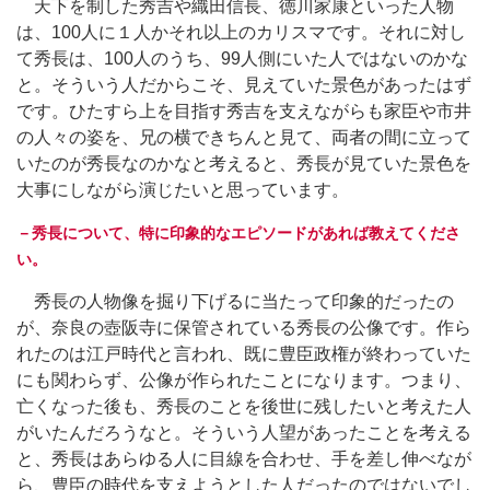
天下を制した秀吉や織田信長、徳川家康といった人物
は、100人に１人かそれ以上のカリスマです。それに対し
て秀長は、100人のうち、99人側にいた人ではないのかな
と。そういう人だからこそ、見えていた景色があったはず
です。ひたすら上を目指す秀吉を支えながらも家臣や市井
の人々の姿を、兄の横できちんと見て、両者の間に立って
いたのが秀長なのかなと考えると、秀長が見ていた景色を
大事にしながら演じたいと思っています。
－秀長について、特に印象的なエピソードがあれば教えてくださ
い。
秀長の人物像を掘り下げるに当たって印象的だったの
が、奈良の壺阪寺に保管されている秀長の公像です。作ら
れたのは江戸時代と言われ、既に豊臣政権が終わっていた
にも関わらず、公像が作られたことになります。つまり、
亡くなった後も、秀長のことを後世に残したいと考えた人
がいたんだろうなと。そういう人望があったことを考える
と、秀長はあらゆる人に目線を合わせ、手を差し伸べなが
ら、豊臣の時代を支えようとした人だったのではないでし