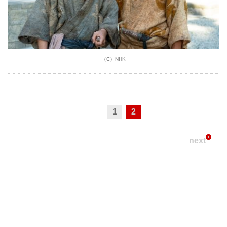
（C）NHK
1
2
next