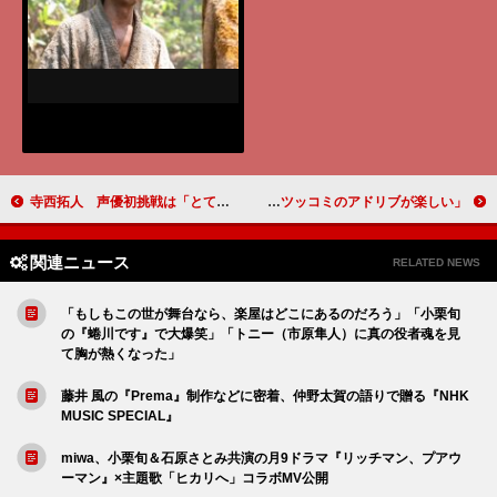
寺西拓人 声優初挑戦は「とても刺激的で楽しい経験でした」 「マクロス」、「アクエリオン」シリーズの河森正治監督の長編アニメーションに出演『迷宮のしおり』【インタビュー】
平祐奈「こういう人間味のある役がやりたかった」 大西流星＆原嘉孝との撮影は「ボケとツッコミのアドリブが楽しい」
関連ニュース
RELATED NEWS
「もしもこの世が舞台なら、楽屋はどこにあるのだろう」「小栗旬
の『蜷川です』で大爆笑」「トニー（市原隼人）に真の役者魂を見
て胸が熱くなった」
藤井 風の『Prema』制作などに密着、仲野太賀の語りで贈る『NHK
MUSIC SPECIAL』
miwa、小栗旬＆石原さとみ共演の月9ドラマ『リッチマン、プアウ
ーマン』×主題歌「ヒカリへ」コラボMV公開