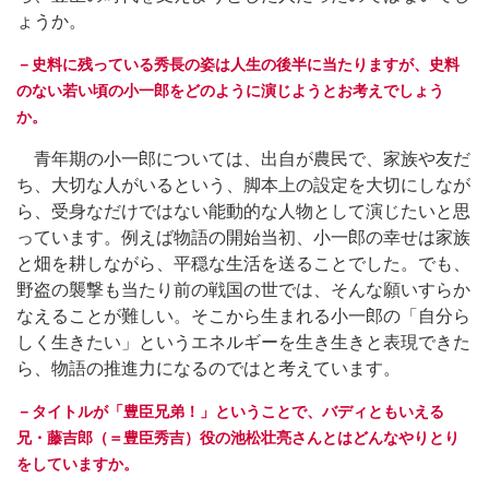
ょうか。
－史料に残っている秀長の姿は人生の後半に当たりますが、史料
のない若い頃の小一郎をどのように演じようとお考えでしょう
か。
青年期の小一郎については、出自が農民で、家族や友だ
ち、大切な人がいるという、脚本上の設定を大切にしなが
ら、受身なだけではない能動的な人物として演じたいと思
っています。例えば物語の開始当初、小一郎の幸せは家族
と畑を耕しながら、平穏な生活を送ることでした。でも、
野盗の襲撃も当たり前の戦国の世では、そんな願いすらか
なえることが難しい。そこから生まれる小一郎の「自分ら
しく生きたい」というエネルギーを生き生きと表現できた
ら、物語の推進力になるのではと考えています。
－タイトルが「豊臣兄弟！」ということで、バディともいえる
兄・藤吉郎（＝豊臣秀吉）役の池松壮亮さんとはどんなやりとり
をしていますか。