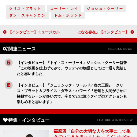
クリス・プラット
コーリー・レイ
ジョシュ・クーリー
ダン・スキャンロン
トム・ホランド
【インタビュー】ミュージカル「フラッシュダンス」愛希れいか＆廣瀬友祐「劇場で特別な時間を」
【インタビュー】映画『２分の１の魔法』志尊淳 兄役の城田優は「何かあったときも一番に相談ができる、頼りになる存在」
関連ニュース
RELATED NEWS
【インタビュー】『トイ・ストーリー４』ジョシュ・クーリー監督
「この映画を仕上げてみて、ウッディの物語としては一通り完結し
たと思いました」
【インタビュー】『ジュラシック・ワールド／炎の王国』 クリ
ス・プラット＆ブライス・ダラス・ハワード「恐竜と人間がじかに
接触するシーンが多いので、今までとは違うタイプのアクションも
楽しめると思います」
特集・インタビュー
FEATURE & INTERVIEW
福原遥「自分の大切な人を大事にして生
きていこうと思いました」【インタビュ