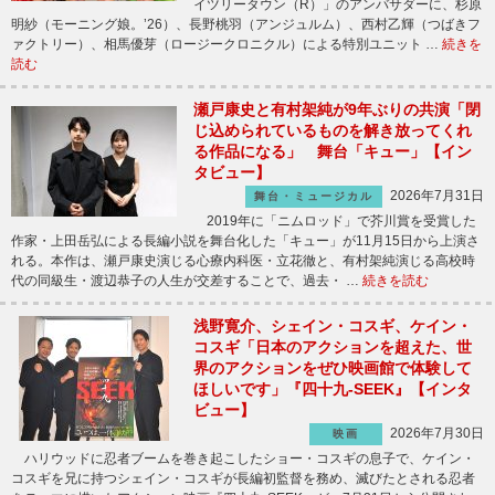
イツリータウン（R）」のアンバサダーに、杉原
明紗（モーニング娘。’26）、長野桃羽（アンジュルム）、西村乙輝（つばきフ
ァクトリー）、相馬優芽（ロージークロニクル）による特別ユニット …
続きを
読む
瀬戸康史と有村架純が9年ぶりの共演「閉
じ込められているものを解き放ってくれ
る作品になる」 舞台「キュー」【イン
タビュー】
2026年7月31日
舞台・ミュージカル
2019年に「ニムロッド」で芥川賞を受賞した
作家・上田岳弘による長編小説を舞台化した「キュー」が11月15日から上演さ
れる。本作は、瀬戸康史演じる心療内科医・立花徹と、有村架純演じる高校時
代の同級生・渡辺恭子の人生が交差することで、過去・ …
続きを読む
浅野寛介、シェイン・コスギ、ケイン・
コスギ「日本のアクションを超えた、世
界のアクションをぜひ映画館で体験して
ほしいです」『四十九-SEEK』【インタ
ビュー】
2026年7月30日
映画
ハリウッドに忍者ブームを巻き起こしたショー・コスギの息子で、ケイン・
コスギを兄に持つシェイン・コスギが長編初監督を務め、滅びたとされる忍者