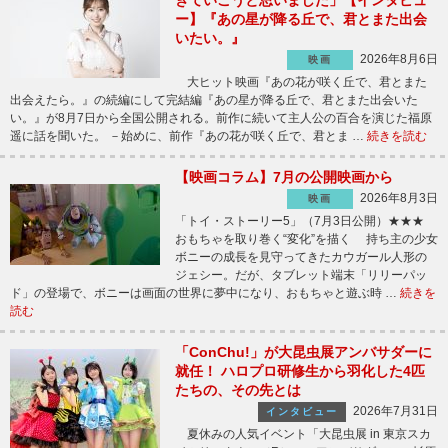
ー】『あの星が降る丘で、君とまた出会
いたい。』
2026年8月6日
映画
大ヒット映画『あの花が咲く丘で、君とまた
出会えたら。』の続編にして完結編『あの星が降る丘で、君とまた出会いた
い。』が8月7日から全国公開される。前作に続いて主人公の百合を演じた福原
遥に話を聞いた。 －始めに、前作『あの花が咲く丘で、君とま …
続きを読む
【映画コラム】7月の公開映画から
2026年8月3日
映画
「トイ・ストーリー5」（7月3日公開）★★★
おもちゃを取り巻く“変化”を描く 持ち主の少女
ボニーの成長を見守ってきたカウガール人形の
ジェシー。だが、タブレット端末「リリーパッ
ド」の登場で、ボニーは画面の世界に夢中になり、おもちゃと遊ぶ時 …
続きを
読む
「ConChu!」が大昆虫展アンバサダーに
就任！ ハロプロ研修生から羽化した4匹
たちの、その先とは
2026年7月31日
インタビュー
夏休みの人気イベント「大昆虫展 in 東京スカ