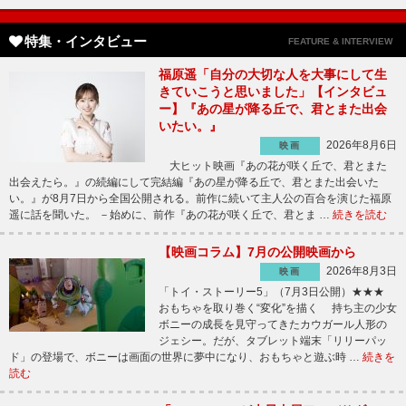
特集・インタビュー
FEATURE & INTERVIEW
福原遥「自分の大切な人を大事にして生
きていこうと思いました」【インタビュ
ー】『あの星が降る丘で、君とまた出会
いたい。』
2026年8月6日
映画
大ヒット映画『あの花が咲く丘で、君とまた
出会えたら。』の続編にして完結編『あの星が降る丘で、君とまた出会いた
い。』が8月7日から全国公開される。前作に続いて主人公の百合を演じた福原
遥に話を聞いた。 －始めに、前作『あの花が咲く丘で、君とま …
続きを読む
【映画コラム】7月の公開映画から
2026年8月3日
映画
「トイ・ストーリー5」（7月3日公開）★★★
おもちゃを取り巻く“変化”を描く 持ち主の少女
ボニーの成長を見守ってきたカウガール人形の
ジェシー。だが、タブレット端末「リリーパッ
ド」の登場で、ボニーは画面の世界に夢中になり、おもちゃと遊ぶ時 …
続きを
読む