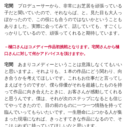
宅間
プロデューサーから、非常にお芝居を頑張っている
子だと聞いていたので、それならば、と。見た目も大人っ
ぽかったので、この役にも合うのではないかということも
ありました。実際に会ってみて、話していても、すごくし
っかりしているので、頑張ってくれると期待しています。
－樋口さんはコメディー作品初挑戦となります。宅間さんから樋
口さんに対して何かアドバイスを頂けますか。
宅間
あまりコメディーということは意識しなくてもいい
と思いますよ。それよりも、１本の作品にどう関わり、向
き合うかを考えてほしいです。これもお仕事だと言ってし
まえばそうのですが、僕ら俳優がそれを超越したものを持
って作品に向き合えたときに、お客さんが感動してくれる
と思うんです。僕は、それが次のステップになるとも信じ
てやってきたので、目の前のものに一つ一つ情熱を持って
臨んでいってもらいたいです。一生懸命にぶつかる人が集
まった現場になれば、きっとすてきな作品になるので、そ
こはぶれずに持っていてほしいなと思います。