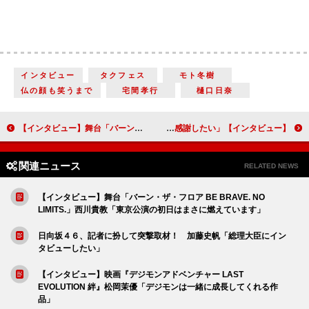
インタビュー
タクフェス
モト冬樹
仏の顔も笑うまで
宅間孝行
樋口日奈
【インタビュー】舞台「バーン・ザ・フロア BE BRAVE. NO LIMITS.」西川貴教「東京公演の初日はまさに燃えています」
【インタビュー】映画『初恋』三池崇史監督 三池節全開の痛快エンターテインメントに窪田正孝ら豪華キャストが集結「『よくこの作品を選んでくれた』と感謝したい」
関連ニュース
RELATED NEWS
【インタビュー】舞台「バーン・ザ・フロア BE BRAVE. NO
LIMITS.」西川貴教「東京公演の初日はまさに燃えています」
日向坂４６、記者に扮して突撃取材！ 加藤史帆「総理大臣にイン
タビューしたい」
【インタビュー】映画『デジモンアドベンチャー LAST
EVOLUTION 絆』松岡茉優「デジモンは一緒に成長してくれる作
品」