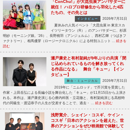
「ConChu!」が大昆虫展アンバサダーに
就任！ ハロプロ研修生から羽化した4匹
たちの、その先とは
2026年7月31日
インタビュー
夏休みの人気イベント「大昆虫展 in 東京スカ
イツリータウン（R）」のアンバサダーに、杉原
明紗（モーニング娘。’26）、長野桃羽（アンジュルム）、西村乙輝（つばきフ
ァクトリー）、相馬優芽（ロージークロニクル）による特別ユニット …
続きを
読む
瀬戸康史と有村架純が9年ぶりの共演「閉
じ込められているものを解き放ってくれ
る作品になる」 舞台「キュー」【イン
タビュー】
2026年7月31日
舞台・ミュージカル
2019年に「ニムロッド」で芥川賞を受賞した
作家・上田岳弘による長編小説を舞台化した「キュー」が11月15日から上演さ
れる。本作は、瀬戸康史演じる心療内科医・立花徹と、有村架純演じる高校時
代の同級生・渡辺恭子の人生が交差することで、過去・ …
続きを読む
浅野寛介、シェイン・コスギ、ケイン・
コスギ「日本のアクションを超えた、世
界のアクションをぜひ映画館で体験して