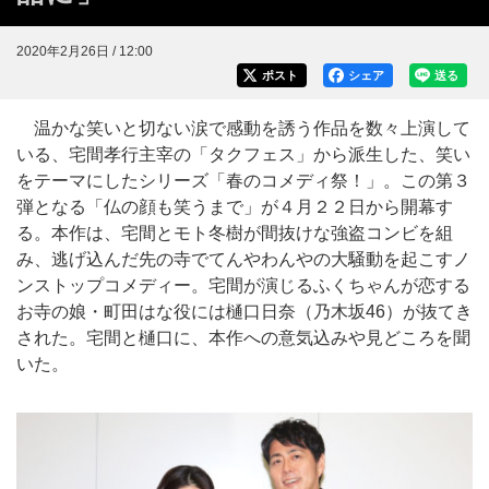
2020年2月26日 / 12:00
ポスト
シェア
送る
温かな笑いと切ない涙で感動を誘う作品を数々上演して
いる、宅間孝行主宰の「タクフェス」から派生した、笑い
をテーマにしたシリーズ「春のコメディ祭！」。この第３
弾となる「仏の顔も笑うまで」が４月２２日から開幕す
る。本作は、宅間とモト冬樹が間抜けな強盗コンビを組
み、逃げ込んだ先の寺でてんやわんやの大騒動を起こすノ
ンストップコメディー。宅間が演じるふくちゃんが恋する
お寺の娘・町田はな役には樋口日奈（乃木坂46）が抜てき
された。宅間と樋口に、本作への意気込みや見どころを聞
いた。